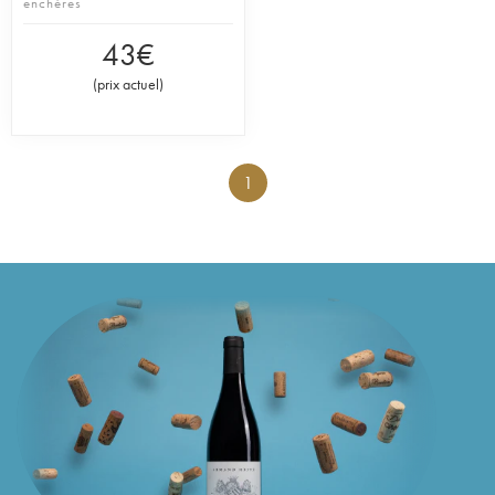
enchères
43
€
(
prix actuel
)
1