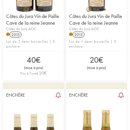
Côtes du Jura Vin de Paille
Côtes du Jura Vin de Paille
Cave de la reine Jeanne
Cave de la reine Jeanne
Côtes du Jura AOC
Côtes du Jura AOC
2015
2015
Lot de 2 demi bouteilles | 0
Lot de 1 demi bouteille | 0
enchère
enchère
40
€
20
€
(
mise à prix
)
(
mise à prix
)
20
€
Prix à l'unité
ENCHÈRE
ENCHÈRE