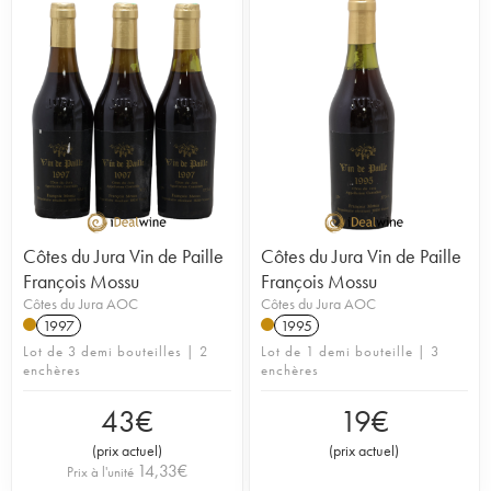
Côtes du Jura Vin de Paille
Côtes du Jura Vin de Paille
François Mossu
François Mossu
Côtes du Jura AOC
Côtes du Jura AOC
1997
1995
Lot de 3 demi bouteilles | 2
Lot de 1 demi bouteille | 3
enchères
enchères
43
€
19
€
(
prix actuel
)
(
prix actuel
)
14,33
€
Prix à l'unité