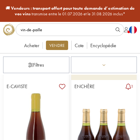
🚚
Vendeurs :
transport offert pour toute demande d’estimation de
vos vins
transmise entre le 01.07.2026 et le 31.08.2026 inclus*
Acheter
Cote
Encyclopédie
VENDRE
Filtres
E-CAVISTE
ENCHÈRE
1