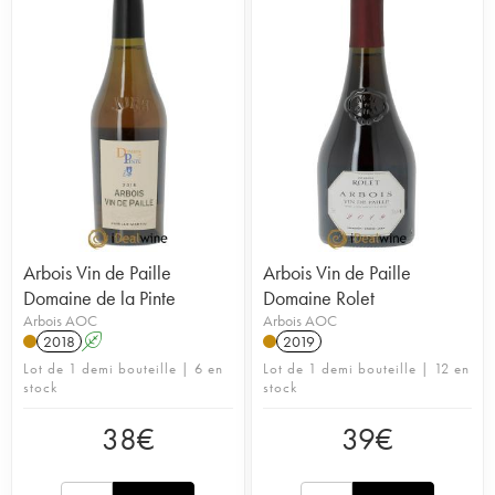
Arbois Vin de Paille
Arbois Vin de Paille
Domaine de la Pinte
Domaine Rolet
Arbois AOC
Arbois AOC
2018
A
2019
Lot de 1 demi bouteille | 6 en
Lot de 1 demi bouteille | 12 en
stock
stock
38
€
39
€