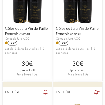
Côtes du Jura Vin de Paille
Côtes du Jura Vin de Paille
François Mossu
François Mossu
Côtes du Jura AOC
Côtes du Jura AOC
1997
1997
Lot de 2 demi bouteilles | 2
Lot de 2 demi bouteilles | 2
enchères
enchères
30
€
30
€
(
prix actuel
)
(
prix actuel
)
15
€
15
€
Prix à l'unité
Prix à l'unité
ENCHÈRE
ENCHÈRE
3
9