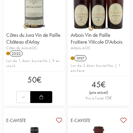
Côtes du Jura Vin de Paille
Arbois Vin de Paille
Château d'Arlay
Fruitiere Viticole D'Arbois
Côtes du Jura AOC
Arbois AOC
2022
1997
Lot de 1 demi bouteille | 9 en
Lot de 3 demi bouteilles | 1
stock
enchère
50
€
45
€
(
prix actuel
)
15
€
Prix à l'unité
E-CAVISTE
E-CAVISTE