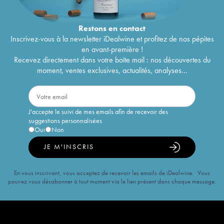
Restons en
contact
Inscrivez-vous à la newsletter iDealwine et profitez de nos pépites
en avant-première !
Recevez directement dans votre boîte mail : nos découvertes du
moment, ventes exclusives, actualités, analyses...
J'accepte le suivi de mes emails afin de recevoir des
suggestions personnalisées
Oui
Non
JE M'INSCRIS
En vous inscrivant, vous acceptez de recevoir les emails de iDealwine. Vous
pouvez vous désabonner à tout moment via le lien présent dans chaque message.