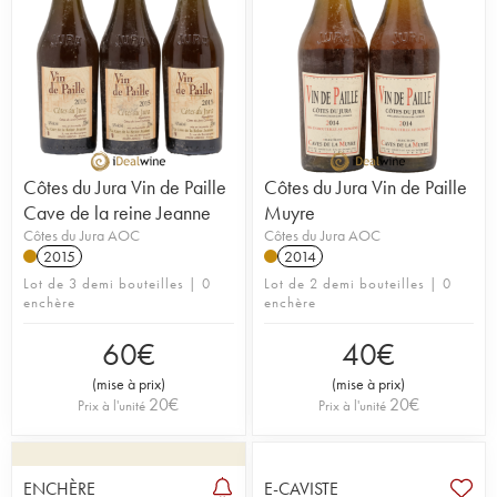
Côtes du Jura Vin de Paille
Côtes du Jura Vin de Paille
Cave de la reine Jeanne
Muyre
Côtes du Jura AOC
Côtes du Jura AOC
2015
2014
Lot de 3 demi bouteilles | 0
Lot de 2 demi bouteilles | 0
enchère
enchère
60
€
40
€
(
mise à prix
)
(
mise à prix
)
20
€
20
€
Prix à l'unité
Prix à l'unité
ENCHÈRE
E-CAVISTE