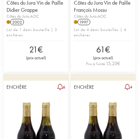
Côtes du Jura Vin de Paille
Côtes du Jura Vin de Paille
Didier Grappe
François Mossu
Côtes du Jura AOC
Côtes du Jura AOC
2002
1997
Lot de 1 demi bouteille | 3
Lot de 4 demi bouteilles | 4
enchères
enchères
21
€
61
€
(
prix actuel
)
(
prix actuel
)
15,25
€
Prix à l'unité
ENCHÈRE
ENCHÈRE
6
4