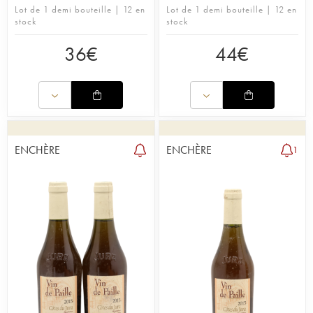
Lot de 1 demi bouteille | 12 en
Lot de 1 demi bouteille | 12 en
stock
stock
36
€
44
€
ENCHÈRE
ENCHÈRE
1