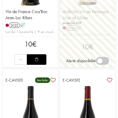
Vin de France Cros'Roc
Ardèche Vin de Pétanque
Jean-Luc Ribes
Mas de Libian
Ardèche IGP
2022
A
2024
A
Lot de 1 bouteille | 9 en stock
Lot de 1 bouteille | 0 en stock
10
€
10
€
Alerte disponibilité
E-CAVISTE
E-CAVISTE
Best-Seller