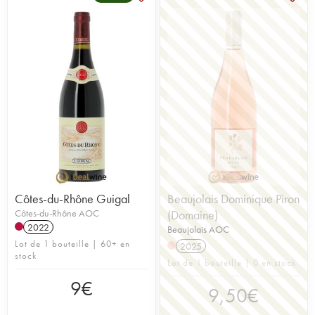
Côtes-du-Rhône Guigal
Beaujolais Dominique Piron
Côtes-du-Rhône AOC
(Domaine)
2022
Beaujolais AOC
Lot de 1 bouteille | 60+ en
2025
stock
Lot de 1 bouteille | 0 en stock
9
€
9,50
€