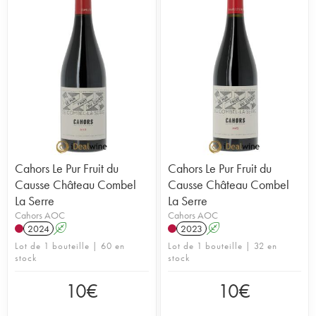
Cahors Le Pur Fruit du
Cahors Le Pur Fruit du
Causse Château Combel
Causse Château Combel
La Serre
La Serre
Cahors AOC
Cahors AOC
2024
A
2023
A
Lot de 1 bouteille | 60 en
Lot de 1 bouteille | 32 en
stock
stock
10
€
10
€