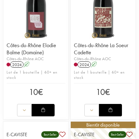
Côtes-du-Rhône Elodie
Côtes-du-Rhône La Soeur
Balme (Domaine)
Cadette
Côtes-du-Rhône AOC
Côtes-du-Rhône AOC
2024
A
2024
A
Lot de 1 bouteille | 60+ en
Lot de 1 bouteille | 60+ en
stock
stock
10
€
10
€
Bientôt disponible
E-CAVISTE
E-CAVISTE
Best-Seller
Best-Seller