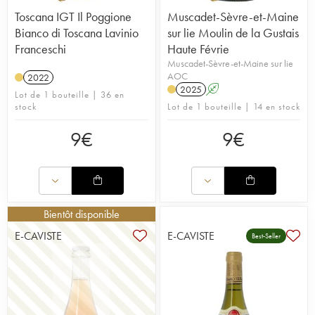
Toscana IGT Il Poggione
Muscadet-Sèvre-et-Maine
Bianco di Toscana Lavinio
sur lie Moulin de la Gustais
Franceschi
Haute Févrie
Muscadet-Sèvre-et-Maine sur lie
AOC
2022
2025
A
Lot de 1 bouteille | 36 en
stock
Lot de 1 bouteille | 14 en stock
9
€
9
€
Bientôt disponible
E-CAVISTE
E-CAVISTE
Best-Seller