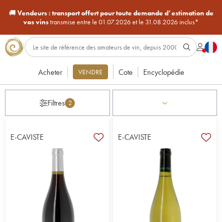
🚚
Vendeurs :
transport offert pour toute demande d’estimation de
vos vins
transmise entre le 01.07.2026 et le 31.08.2026 inclus*
Acheter
Cote
Encyclopédie
VENDRE
Filtres
2
E-CAVISTE
E-CAVISTE