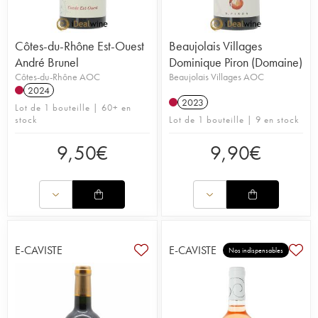
Côtes-du-Rhône Est-Ouest
Beaujolais Villages
André Brunel
Dominique Piron (Domaine)
Côtes-du-Rhône AOC
Beaujolais Villages AOC
2024
2023
Lot de 1 bouteille | 60+ en
stock
Lot de 1 bouteille | 9 en stock
9,50
€
9,90
€
E-CAVISTE
E-CAVISTE
Nos indispensables