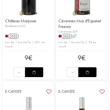
Château Marjosse
Cévennes Mas d'Espanet
Bordeaux AOC
Freesia
Cévennes IGP
2023
2025
A
Lot de 1 bouteille | 60+ en
Lot de 1 bouteille | 24 en
stock
stock
9
€
9
€
E-CAVISTE
E-CAVISTE