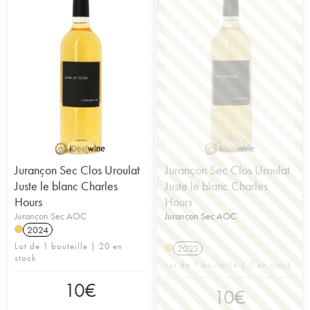
Jurançon Sec Clos Uroulat
Jurançon Sec Clos Uroulat
Juste le blanc Charles
Juste le blanc Charles
Hours
Hours
Jurançon Sec AOC
Jurançon Sec AOC
2024
Lot de 1 bouteille | 20 en
2023
stock
Lot de 1 bouteille | 0 en stock
10
€
10
€