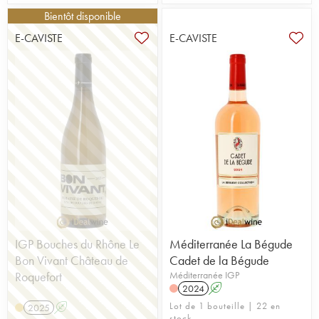
Bientôt disponible
E-CAVISTE
E-CAVISTE
IGP Bouches du Rhône Le
Méditerranée La Bégude
Bon Vivant Château de
Cadet de la Bégude
Roquefort
Méditerranée IGP
2024
A
Lot de 1 bouteille | 22 en
2025
A
stock