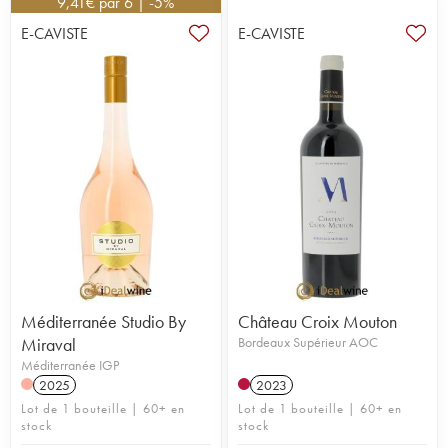
9,41
€
par 6 | -5%
E-CAVISTE
E-CAVISTE
Méditerranée Studio By
Château Croix Mouton
Miraval
Bordeaux Supérieur AOC
Méditerranée IGP
2025
2023
Lot de 1 bouteille | 60+ en
Lot de 1 bouteille | 60+ en
stock
stock