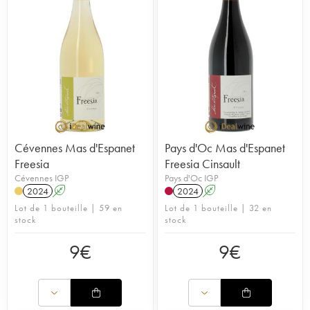
Cévennes Mas d'Espanet
Pays d'Oc Mas d'Espanet
Freesia
Freesia Cinsault
Cévennes IGP
Pays d'Oc IGP
2024
A
2024
A
Lot de 1 bouteille | 59 en
Lot de 1 bouteille | 32 en
stock
stock
9
€
9
€