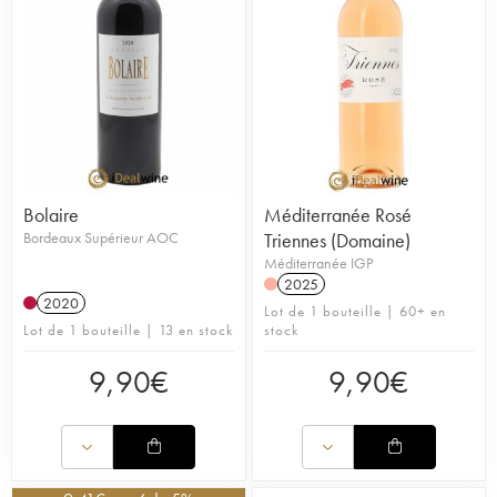
Bolaire
Méditerranée Rosé
Bordeaux Supérieur AOC
Triennes (Domaine)
Méditerranée IGP
2025
2020
Lot de 1 bouteille | 60+ en
Lot de 1 bouteille | 13 en stock
stock
9,90
€
9,90
€