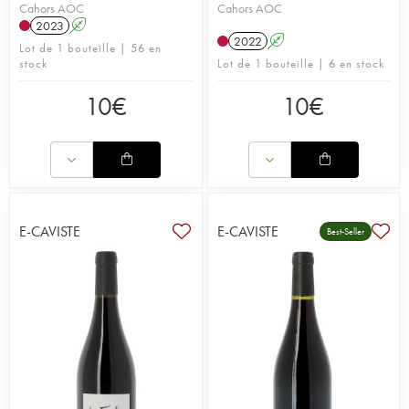
Cahors AOC
Cahors AOC
2023
A
2022
A
Lot de 1 bouteille | 56 en
stock
Lot de 1 bouteille | 6 en stock
10
€
10
€
E-CAVISTE
E-CAVISTE
Best-Seller