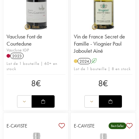
Vaucluse Font de
Vin de France Secret de
Courtedune
Famille - Viognier Paul
Vaucluse IGP
Jaboulet Ainé
2023
2024
A
Lot de 1 bouteille | 60+ en
stock
Lot de 1 bouteille | 8 en stock
8
€
8
€
E-CAVISTE
E-CAVISTE
Best-Seller