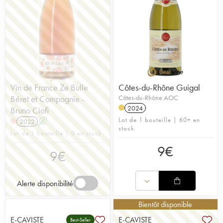
Vin de France Ze Bulle
Côtes-du-Rhône Guigal
Béret et Compagnie -
Côtes-du-Rhône AOC
2024
Bruno Ciofi
Lot de 1 bouteille | 60+ en
2022
A
H
stock
Lot de 1 bouteille | 0 en stock
9
€
9
€
Alerte disponibilité
Bientôt disponible
E-CAVISTE
E-CAVISTE
Best-Seller