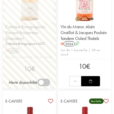
Coteaux Bourguignons
Vin du Maroc Alain
Vincent Bouzereau
Graillot & Jacques Poulain
(Domaine)
Tandem Ouled Thaleb
Coteaux Bourguignons AOC
2024
A
Lot de 1 bouteille | 28 en
2025
stock
Lot de 1 bouteille | 0 en stock
10
€
10
€
Alerte disponibilité
E-CAVISTE
E-CAVISTE
Best-Seller