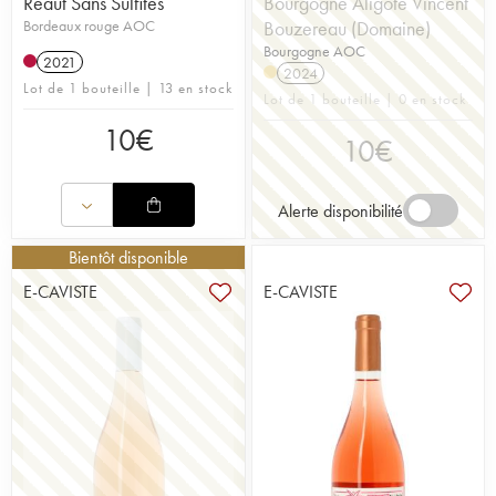
Réaut Sans Sulfites
Bourgogne Aligoté Vincent
Bordeaux rouge AOC
Bouzereau (Domaine)
Bourgogne AOC
2021
2024
Lot de 1 bouteille | 13 en stock
Lot de 1 bouteille | 0 en stock
10
€
10
€
Alerte disponibilité
Bientôt disponible
E-CAVISTE
E-CAVISTE