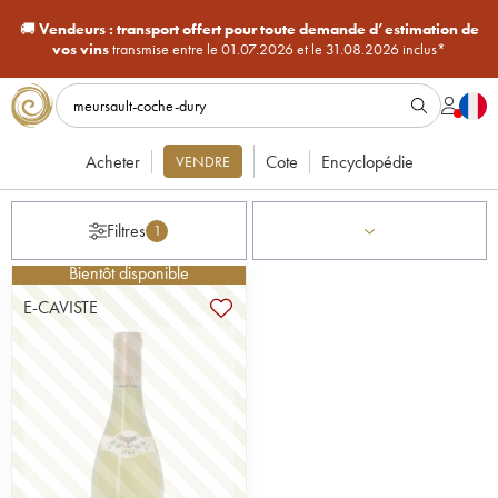
🚚
Vendeurs :
transport offert pour toute demande d’estimation de
vos vins
transmise entre le 01.07.2026 et le 31.08.2026 inclus*
Acheter
Cote
Encyclopédie
VENDRE
Filtres
1
Bientôt disponible
E-CAVISTE