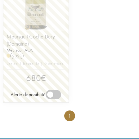
Meursault Coche Dury
(Domaine)
Meursault AOC
2023
Lot de 1 bouteille | 0 en stock
680
€
Alerte disponibilité
1