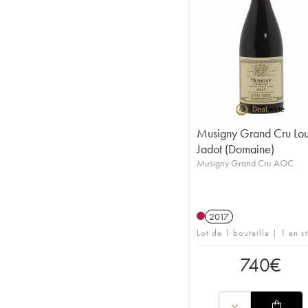
Musigny Grand Cru Lou
Jadot (Domaine)
Musigny Grand Cru AOC
2017
Lot de 1 bouteille | 1 en s
740
€