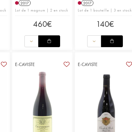
2017
2017
tock
Lot de 1 magnum | 2 en stock
Lot de 1 bouteille | 3 en stock
460
€
140
€
E-CAVISTE
E-CAVISTE