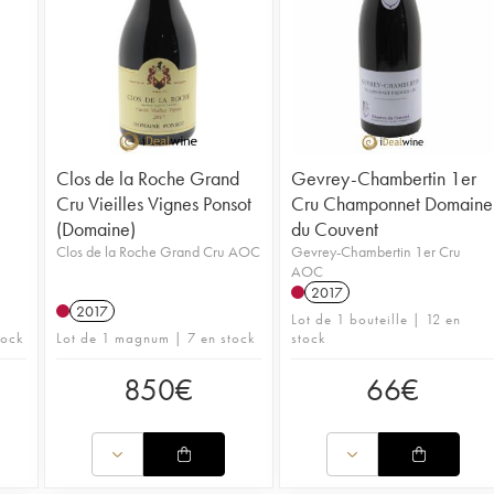
Clos de la Roche Grand
Gevrey-Chambertin 1er
Cru Vieilles Vignes Ponsot
Cru Champonnet Domaine
(Domaine)
du Couvent
Clos de la Roche Grand Cru AOC
Gevrey-Chambertin 1er Cru
AOC
2017
2017
Lot de 1 bouteille | 12 en
tock
Lot de 1 magnum | 7 en stock
stock
850
€
66
€