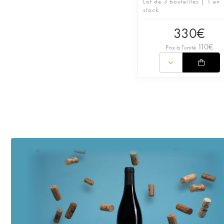
Lot de 3 bouteilles | 1 en
stock
330
€
110
€
Prix à l'unité