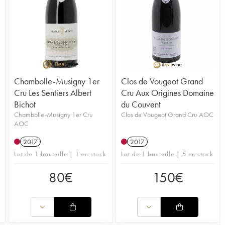
Chambolle-Musigny 1er
Clos de Vougeot Grand
Cru Les Sentiers Albert
Cru Aux Origines Domaine
Bichot
du Couvent
Chambolle-Musigny 1er Cru
Clos de Vougeot Grand Cru AOC
AOC
2017
2017
Lot de 1 bouteille | 1 en stock
Lot de 1 bouteille | 5 en stock
80
€
150
€