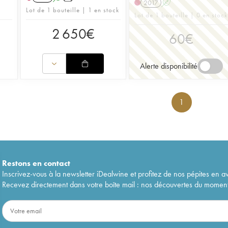
2017
A
Lot de 1 bouteille | 1 en stock
Lot de 1 bouteille | 0 en stock
2 650
€
60
€
Alerte disponibilité
1
Restons en
contact
Inscrivez-vous à la newsletter iDealwine et profitez de nos pépites en a
Recevez directement dans votre boîte mail : nos découvertes du moment, 