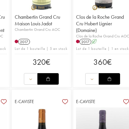
Cru
Chambertin Grand Cru
Clos de la Roche Grand
Maison Louis Jadot
Cru Hubert Lignier
ent
Chambertin Grand Cru AOC
(Domaine)
OC
Clos de la Roche Grand Cru AO
2017
2017
A
tock
Lot de 1 bouteille | 5 en stock
Lot de 1 bouteille | 1 en stock
320
€
360
€
E-CAVISTE
E-CAVISTE