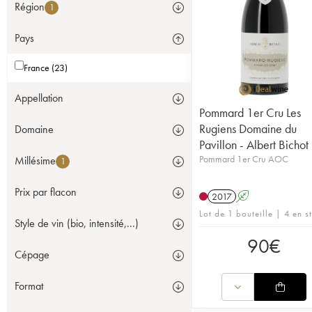
Région
1
Pays
France (23)
Appellation
Pommard 1er Cru Les
Rugiens Domaine du
Domaine
Pavillon - Albert Bichot
Pommard 1er Cru AOC
Millésime
1
Prix par flacon
2017
A
Lot de 1 bouteille | 4 en s
Style de vin (bio, intensité,...)
90
€
Cépage
Format