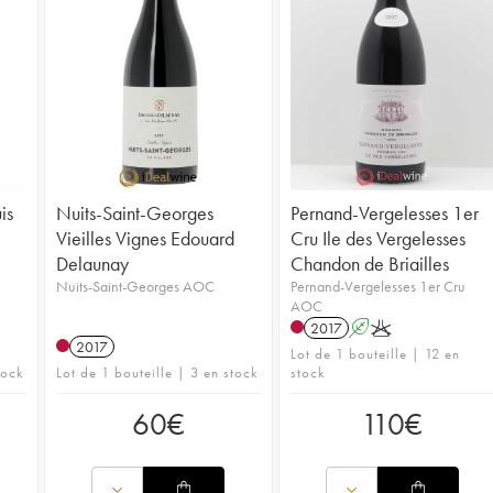
is
Nuits-Saint-Georges
Pernand-Vergelesses 1er
Vieilles Vignes Edouard
Cru Ile des Vergelesses
Delaunay
Chandon de Briailles
Nuits-Saint-Georges AOC
Pernand-Vergelesses 1er Cru
AOC
2017
A
K
2017
Lot de 1 bouteille | 12 en
tock
Lot de 1 bouteille | 3 en stock
stock
60
€
110
€