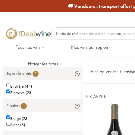
🚚
Vendeurs :
transport offert
Tous nos vins
Nos vins par région
Effacer les filtres
Vins en vente :
E-cavis
Type de vente
1
Enchère (44)
E-caviste (23)
E-CAVISTE
Couleur
1
Rouge (23)
Blanc (5)