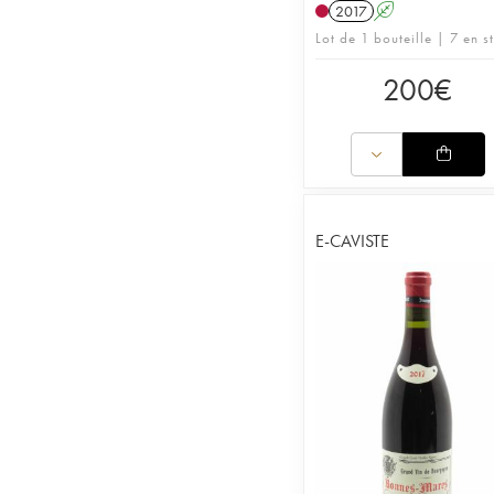
2017
A
Lot de 1 bouteille | 7 en s
200
€
E-CAVISTE