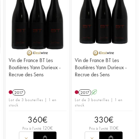
Vin de France BT Les
Vin de France BT Les
Boutières Yann Durieux -
Boutières Yann Durieux -
Recrue des Sens
Recrue des Sens
2017
2017
A
Lot de 3 bouteilles | 1 en
Lot de 3 bouteilles | 1 en
stock
stock
360
€
330
€
120
€
110
€
Prix à l'unité
Prix à l'unité