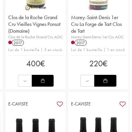
Clos de la Roche Grand
Morey-Saint-Denis 1er
Cru Vieilles Vignes Ponsot
Cru La Forge de Tart Clos
(Domaine)
de Tart
C
Clos de la Roche Grand Cru AOC
Morey-Saint-Denis 1er Cru AOC
2017
2017
Lot de 1 bouteille | 5 en stock
Lot de 1 bouteille | 1 en stock
400
€
220
€
E-CAVISTE
E-CAVISTE