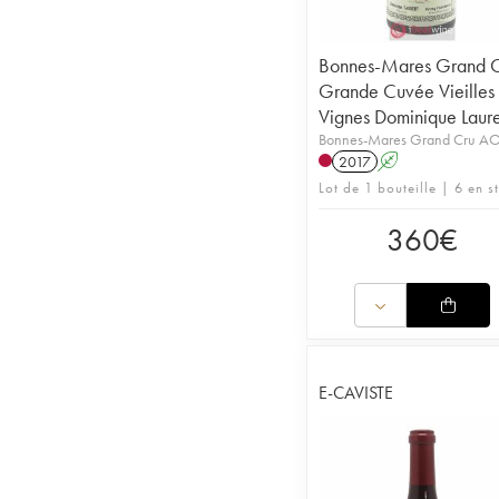
Bonnes-Mares Grand 
Grande Cuvée Vieilles
Vignes Dominique Laur
Bonnes-Mares Grand Cru A
2017
A
Lot de 1 bouteille | 6 en s
360
€
E-CAVISTE