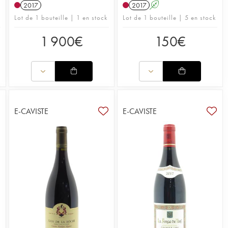
2017
2017
A
Lot de 1 bouteille | 1 en stock
Lot de 1 bouteille | 5 en stock
1 900
€
150
€
E-CAVISTE
E-CAVISTE