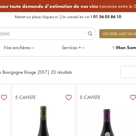
 pour toute demande d’estimation de vos vins
transmise entre le 
Retrait sur place
cliquez ici
|
Un conseil en vin ?
01 56 05 86 10
VENDRE MES VINS
Nos enchères
Services +
✨
Mon Som
te Bourgogne Rouge 2017
|
23 résultats
E-CAVISTE
E-CAVISTE