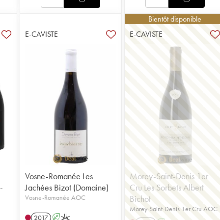
Bientôt disponible
E-CAVISTE
E-CAVISTE
Vosne-Romanée Les
Morey-Saint-Denis 1er
-
Jachées Bizot (Domaine)
Cru Les Sorbets Albert
Vosne-Romanée AOC
Bichot
Morey-Saint-Denis 1er Cru AOC
2017
A
K