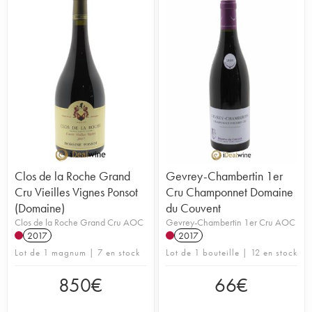
Clos de la Roche Grand
Gevrey-Chambertin 1er
Cru Vieilles Vignes Ponsot
Cru Champonnet Domaine
(Domaine)
du Couvent
Clos de la Roche Grand Cru AOC
Gevrey-Chambertin 1er Cru AOC
2017
2017
Lot de 1 magnum | 7 en stock
Lot de 1 bouteille | 12 en stock
850
€
66
€