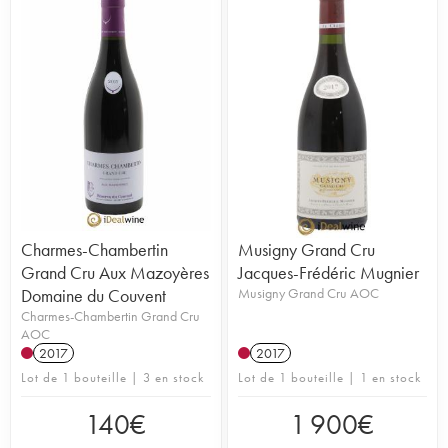
Charmes-Chambertin
Musigny Grand Cru
Grand Cru Aux Mazoyères
Jacques-Frédéric Mugnier
Domaine du Couvent
Musigny Grand Cru AOC
Charmes-Chambertin Grand Cru
AOC
2017
2017
Lot de 1 bouteille | 3 en stock
Lot de 1 bouteille | 1 en stock
140
€
1 900
€