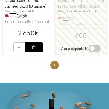
Vosne-Romanée Les
Morey-Saint-Denis 1er Cru
Jachées Bizot (Domaine)
Les Sorbets Albert Bichot
Vosne-Romanée AOC
Morey-Saint-Denis 1er Cru AOC
2017
A
K
2017
A
Lot de 1 bouteille | 1 en stock
Lot de 1 bouteille | 0 en stock
2 650
€
60
€
Alerte disponibilité
1