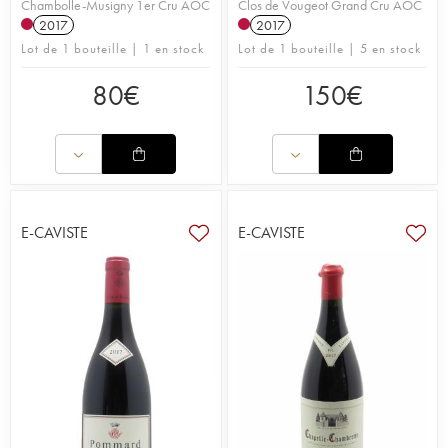
Chambolle-Musigny 1er Cru AOC
Clos de Vougeot Grand Cru AOC
2017
2017
Lot de 1 bouteille | 1 en stock
Lot de 1 bouteille | 5 en stock
80
€
150
€
E-CAVISTE
E-CAVISTE