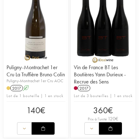
Puligny-Montrachet 1er
Vin de France BT Les
Cru La Truffière Bruno Colin
Boutières Yann Durieux -
Puligny-Montrachet 1er Cru AOC
Recrue des Sens
2017
A
2017
Lot de 1 bouteille | 1 en stock
Lot de 3 bouteilles | 1 en stock
140
€
360
€
120
€
Prix à l'unité