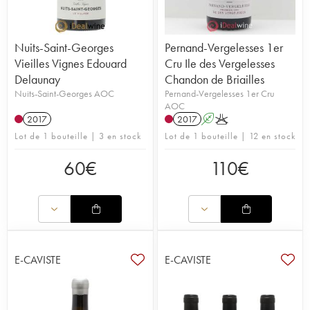
Nuits-Saint-Georges
Pernand-Vergelesses 1er
Vieilles Vignes Edouard
Cru Ile des Vergelesses
Delaunay
Chandon de Briailles
Nuits-Saint-Georges AOC
Pernand-Vergelesses 1er Cru
AOC
2017
2017
A
K
Lot de 1 bouteille | 3 en stock
Lot de 1 bouteille | 12 en stock
60
€
110
€
E-CAVISTE
E-CAVISTE