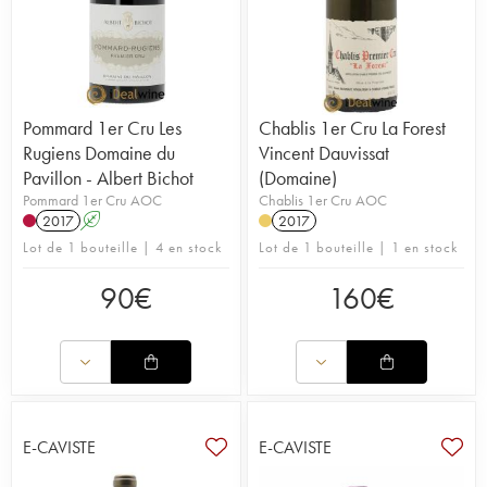
Pommard 1er Cru Les
Chablis 1er Cru La Forest
Rugiens Domaine du
Vincent Dauvissat
Pavillon - Albert Bichot
(Domaine)
Pommard 1er Cru AOC
Chablis 1er Cru AOC
2017
A
2017
Lot de 1 bouteille | 4 en stock
Lot de 1 bouteille | 1 en stock
90
€
160
€
E-CAVISTE
E-CAVISTE