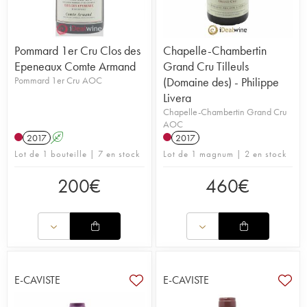
Pommard 1er Cru Clos des
Chapelle-Chambertin
Epeneaux Comte Armand
Grand Cru Tilleuls
Pommard 1er Cru AOC
(Domaine des) - Philippe
Livera
Chapelle-Chambertin Grand Cru
AOC
2017
A
2017
Lot de 1 bouteille | 7 en stock
Lot de 1 magnum | 2 en stock
200
€
460
€
E-CAVISTE
E-CAVISTE