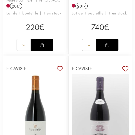
Morey-Saint-Denis 1er Cru AOC
2017
2017
Lot de 1 bouteille | 1 en stock
Lot de 1 bouteille | 1 en stock
220
€
740
€
E-CAVISTE
E-CAVISTE