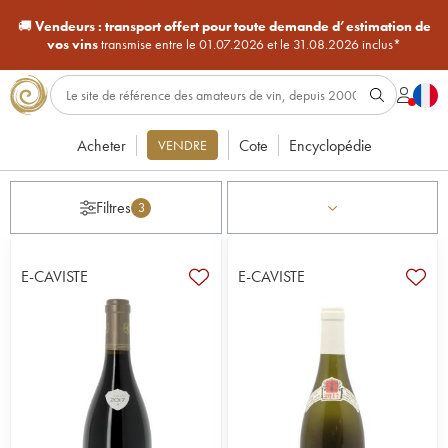
🚚
Vendeurs :
transport offert pour toute demande d’estimation de
vos vins
transmise entre le 01.07.2026 et le 31.08.2026 inclus*
Acheter
Cote
Encyclopédie
VENDRE
Filtres
3
E-CAVISTE
E-CAVISTE