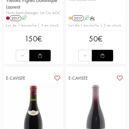
Vieilles Vignes Dominique
Laurent
Nuits-Saint-Georges 1er Cru AOC
2017
A
2017
A
K
Lot de 1 bouteille | 5 en stock
Lot de 1 bouteille | 2 en stock
150
€
50
€
E-CAVISTE
E-CAVISTE