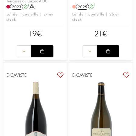
Terrasses du Larzac AOC
2023
A
K
2025
A
Lot de 1 bouteille | 27 en
Lot de 1 bouteille | 26 en
stock
stock
19
€
21
€
E-CAVISTE
E-CAVISTE