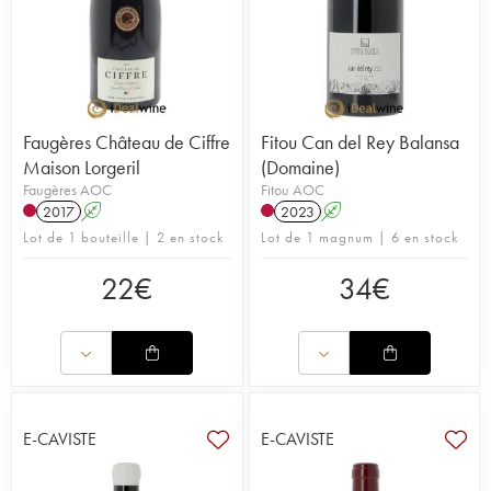
Faugères Château de Ciffre
Fitou Can del Rey Balansa
Maison Lorgeril
(Domaine)
Faugères AOC
Fitou AOC
2017
A
2023
A
Lot de 1 bouteille | 2 en stock
Lot de 1 magnum | 6 en stock
22
€
34
€
E-CAVISTE
E-CAVISTE