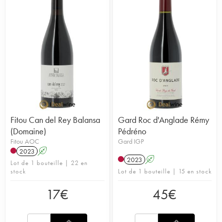
Fitou Can del Rey Balansa
Gard Roc d'Anglade Rémy
(Domaine)
Pédréno
Fitou AOC
Gard IGP
2023
A
2023
A
Lot de 1 bouteille | 22 en
stock
Lot de 1 bouteille | 15 en stock
17
€
45
€