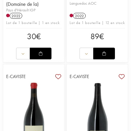
(Domaine de la)
Languedoc AOC
Pays d'Hérault IGP
2022
2022
Lot de 1 bouteille | 1 en stock
Lot de 1 bouteille | 12 en stock
30
€
89
€
E-CAVISTE
E-CAVISTE