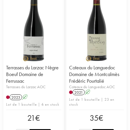
Terrasses du Larzac Nègre
Coteaux du Languedoc
Boeuf Domaine de
Domaine de Montcalmès
Ferrussac
Frédéric Pourtalié
Terrasses du Larzac AOC
Coteaux du Languedoc AOC
2021
A
2023
A
Lot de 1 bouteille | 23 en
Lot de 1 bouteille | 6 en stock
stock
21
€
35
€