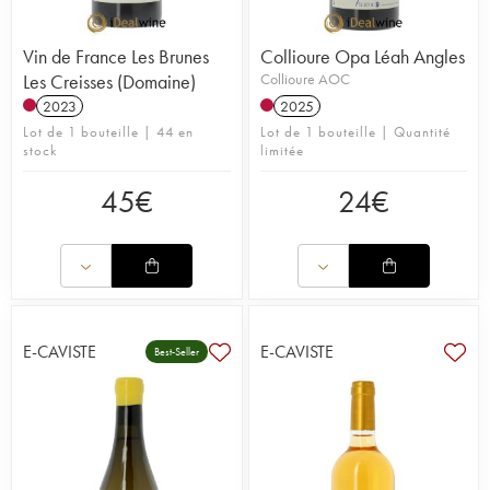
Vin de France Les Brunes
Collioure Opa Léah Angles
Les Creisses (Domaine)
Collioure AOC
2023
2025
Lot de 1 bouteille | 44 en
Lot de 1 bouteille | Quantité
stock
limitée
45
€
24
€
E-CAVISTE
E-CAVISTE
Best-Seller