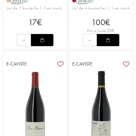
2023
A
2018
A
Lot de 1 bouteille | 3 en stock
Lot de 4 bouteilles | 1 en stock
17
€
100
€
25
€
Prix à l'unité
E-CAVISTE
E-CAVISTE