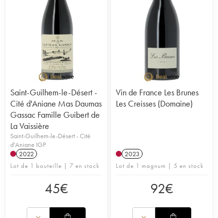
Saint-Guilhem-le-Désert -
Vin de France Les Brunes
Cité d'Aniane Mas Daumas
Les Creisses (Domaine)
Gassac Famille Guibert de
La Vaissière
Saint-Guilhem-le-Désert - Cité
d'Aniane IGP
2022
2023
Lot de 1 bouteille | 7 en stock
Lot de 1 magnum | 5 en stock
45
€
92
€