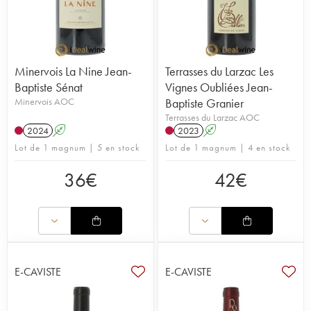
Minervois La Nine Jean-
Terrasses du Larzac Les
Baptiste Sénat
Vignes Oubliées Jean-
Minervois AOC
Baptiste Granier
Terrasses du Larzac AOC
2024
A
2023
A
Lot de 1 magnum | 5 en stock
Lot de 1 magnum | 4 en stock
36
€
42
€
E-CAVISTE
E-CAVISTE