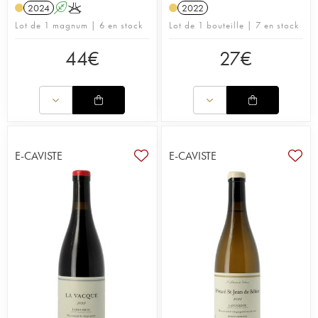
2024
A
K
2022
Lot de 1 magnum | 6 en stock
Lot de 1 bouteille | 7 en stock
44
€
27
€
E-CAVISTE
E-CAVISTE