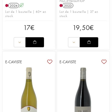
Pays d'Hérault IGP
2024
A
2023
Lot de 1 bouteille | 60+ en
Lot de 1 bouteille | 37 en
stock
stock
17
€
19,50
€
E-CAVISTE
E-CAVISTE