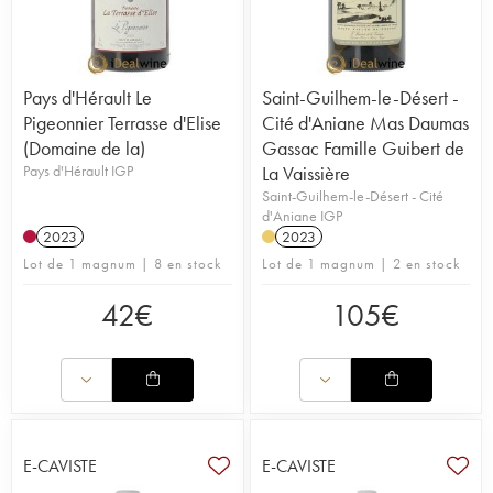
Pays d'Hérault Le
Saint-Guilhem-le-Désert -
Pigeonnier Terrasse d'Elise
Cité d'Aniane Mas Daumas
(Domaine de la)
Gassac Famille Guibert de
Pays d'Hérault IGP
La Vaissière
Saint-Guilhem-le-Désert - Cité
d'Aniane IGP
2023
2023
Lot de 1 magnum | 8 en stock
Lot de 1 magnum | 2 en stock
42
€
105
€
E-CAVISTE
E-CAVISTE