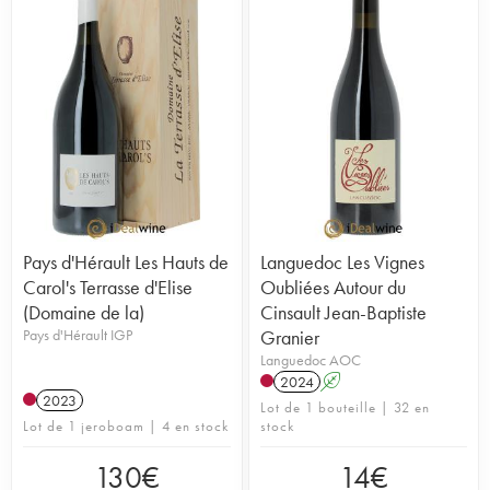
Pays d'Hérault Les Hauts de
Languedoc Les Vignes
Carol's Terrasse d'Elise
Oubliées Autour du
(Domaine de la)
Cinsault Jean-Baptiste
Pays d'Hérault IGP
Granier
Languedoc AOC
2024
A
2023
Lot de 1 bouteille | 32 en
Lot de 1 jeroboam | 4 en stock
stock
130
€
14
€