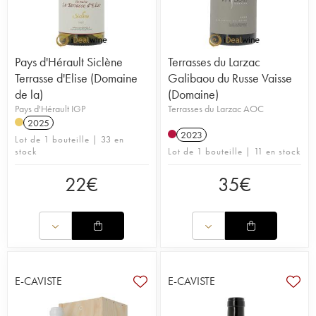
Pays d'Hérault Siclène
Terrasses du Larzac
Terrasse d'Elise (Domaine
Galibaou du Russe Vaisse
de la)
(Domaine)
Pays d'Hérault IGP
Terrasses du Larzac AOC
2025
2023
Lot de 1 bouteille | 33 en
stock
Lot de 1 bouteille | 11 en stock
22
€
35
€
E-CAVISTE
E-CAVISTE