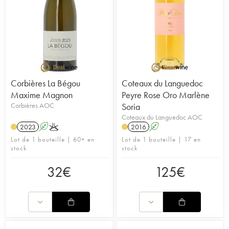
Corbières La Bégou
Coteaux du Languedoc
Maxime Magnon
Peyre Rose Oro Marlène
Corbières AOC
Soria
Coteaux du Languedoc AOC
2023
A
K
2016
A
Lot de 1 bouteille | 60+ en
Lot de 1 bouteille | 17 en
stock
stock
32
€
125
€