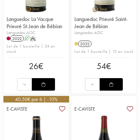
Languedoc La Vacque
Languedoc Prieuré Saint-
Prieuré St-Jean de Bébian
Jean de Bébian
Languedoc AOC
Languedoc AOC
2022
A
K
2022
Lot de 1 bouteille | 24 en
stock
Lot de 1 bouteille | 12 en stock
26
€
54
€
40,50
€
par 6 | -10%
E-CAVISTE
E-CAVISTE