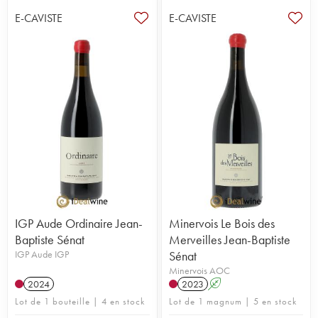
E-CAVISTE
E-CAVISTE
IGP Aude Ordinaire Jean-
Minervois Le Bois des
Baptiste Sénat
Merveilles Jean-Baptiste
IGP Aude IGP
Sénat
Minervois AOC
2024
2023
A
Lot de 1 bouteille | 4 en stock
Lot de 1 magnum | 5 en stock