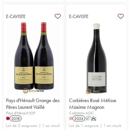
Gassac
,
Peyre Rose (Marlène Soria
).
E-CAVISTE
E-CAVISTE
Pays d'Hérault Grange des
Corbières Rosé Métisse
Pères Laurent Vaillé
Maxime Magnon
Pays d'Hérault IGP
Corbières AOC
2018
2024
A
K
Lot de 2 magnums | 1 en stock
Lot de 1 magnum | 1 en stock