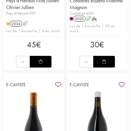
Pays d'Hérault Mas Jullien
Corbières Rozeta Maxime
Olivier Jullien
Magnon
Pays d'Hérault IGP
Corbières AOC
2023
A
K
2024
A
Lot de 1 bouteille | 55 en
Lot de 1 bouteille | 4 en stock
stock
45
€
30
€
E-CAVISTE
E-CAVISTE