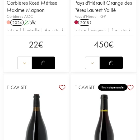
Corbières Rosé Métisse
Pays d'Hérault Grange des
Maxime Magnon
Pères Laurent Vaillé
Corbières AOC
Pays d'Hérault IGP
2024
A
K
2018
Lot de 1 bouteille | 4 en stock
Lot de 1 magnum | 1 en stock
22
€
450
€
E-CAVISTE
E-CAVISTE
Nos indispensables