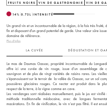
FRUITS NOIRS
VIN DE GASTRONOMIE
VIN DE G
14
%
0.75
L
INTENSITÉ
Un grand vin et un incontournable de la région, à la fois très fruité, 
fin et disposant d'un grand potentiel de garde. Une valeur sûre issue
domaine de référence.
Plus d'infos
LA CUVÉE
DÉGUSTATION ET GA
Le mas de Daumas Gassac, propriété incontournable du Languedo
offre ici une cuvée de vin rouge, issue d’un assemblage de ca
sauvignon et de plus de vingt variétés de raisins rares. Les vieilles
s’épanouissent sur le terroir de  la vallée du Gassac, sur un sol com
poussières glaciaires rouges. Ce nectar est produit dans le plu
respect de la terre, à la vigne comme en cave. 
Les vendanges sont réalisées manuellement, puis le jus est vinifié s
méthode traditionnelle médocaine, avec de longues fermentati
macérations. En fin de vinification, le vin n’est pas filtré. Il est ensui