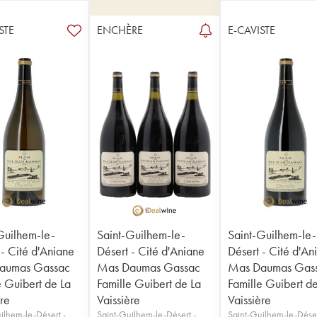
STE
ENCHÈRE
E-CAVISTE
Guilhem-le-
Saint-Guilhem-le-
Saint-Guilhem-le-
 - Cité d'Aniane
Désert - Cité d'Aniane
Désert - Cité d'An
aumas Gassac
Mas Daumas Gassac
Mas Daumas Gas
e Guibert de La
Famille Guibert de La
Famille Guibert d
ère
Vaissière
Vaissière
ilhem-le-Désert -
Saint-Guilhem-le-Désert -
Saint-Guilhem-le-Déser