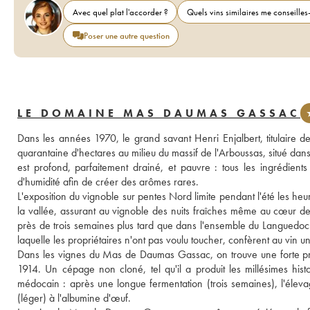
Avec quel plat l'accorder ?
Quels vins similaires me conseilles-
Poser une autre question
LE DOMAINE MAS DAUMAS GASSAC
Dans les années 1970, le grand savant Henri Enjalbert, titulaire de
quarantaine d'hectares au milieu du massif de l'Arboussas, situé dan
est profond, parfaitement drainé, et pauvre : tous les ingrédients
d'humidité afin de créer des arômes rares. 
L'exposition du vignoble sur pentes Nord limite pendant l'été les heu
la vallée, assurant au vignoble des nuits fraîches même au cœur de l
près de trois semaines plus tard que dans l'ensemble du Languedoc. 
laquelle les propriétaires n'ont pas voulu toucher, confèrent au vin 
Dans les vignes du Mas de Daumas Gassac, on trouve une forte prop
1914. Un cépage non cloné, tel qu'il a produit les millésimes histor
médocain : après une longue fermentation (trois semaines), l'élevag
(léger) à l'albumine d'œuf. 