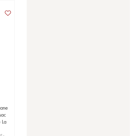
iane
sac
e La
t -