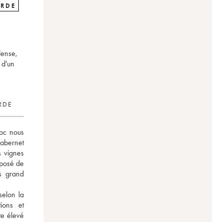
ARDE
dense,
 d'un
RDE
c nous 
bernet 
 vignes 
posé de 
s grand 
elon la 
ons et 
te élevé 