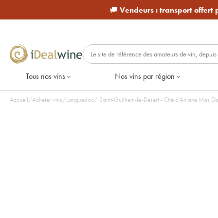
🚚
Vendeurs :
transport offert
Tous nos vins
Nos vins par région
Accueil
/
Acheter vins
/
Languedoc
/
Saint-Guilhem-le-Désert - Cité d'Aniane Mas Da