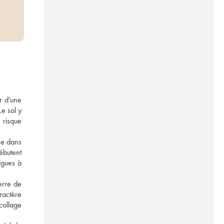
 d'une 
e sol y 
risque 
se dans 
butent 
gues à 
 
rre de 
actère 
ollage 