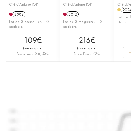
Cité d'Aniane IGP
Cité d'Aniane IGP
Cité d'A
202
2003
2012
Lot de 
Lot de 3 bouteilles | 0
Lot de 3 magnums | 0
stock
enchère
enchère
109
€
216
€
(
mise à prix
)
(
mise à prix
)
36,33
€
72
€
Prix à l'unité
Prix à l'unité