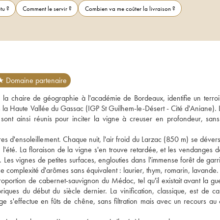
tu ?
Comment le servir ?
Combien va me coûter la livraison ?
★ Domaine partenaire
 la chaire de géographie à l'académie de Bordeaux, identifie un terroir
s la Haute Vallée du Gassac (IGP St Guilhem-le-Désert - Cité d'Aniane). L
 sont ainsi réunis pour inciter la vigne à creuser en profondeur, sans 
res d'ensoleillement. Chaque nuit, l'air froid du Larzac (850 m) se déver
'été. La floraison de la vigne s'en trouve retardée, et les vendanges dé
Les vignes de petites surfaces, englouties dans l'immense forêt de garri
une complexité d'arômes sans équivalent : laurier, thym, romarin, lavande.
ortion de cabernet-sauvignon du Médoc, tel qu'il existait avant la gue
iques du début du siècle dernier. La vinification, classique, est de car
e s'effectue en fûts de chêne, sans filtration mais avec un recours au c