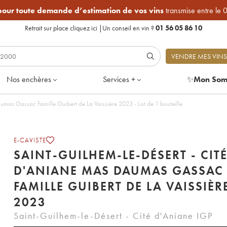
 pour toute demande d’estimation de vos vins
transmise entre le 
Retrait sur place
cliquez ici
|
Un conseil en vin ?
01 56 05 86 10
VENDRE MES VINS
Nos enchères
Services +
✨
Mon Som
umas Gassac Famille Guibert de La Vaissière 2023 - Lot de 1 bouteille
E-CAVISTE
SAINT-GUILHEM-LE-DÉSERT - CIT
D'ANIANE MAS DAUMAS GASSAC
FAMILLE GUIBERT DE LA VAISSIÈR
2023
Saint-Guilhem-le-Désert - Cité d'Aniane IGP