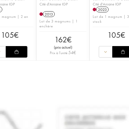
niane IGP
Cité d'Aniane IGP
Cité d'Aniane IGP
4
2023
2013
1 magnum | 2 en
Lot de 1 magnum | 3
Lot de 3 magnums | 1
stock
enchère
105
€
105
€
162
€
(
prix actuel
)
54
€
Prix à l'unité