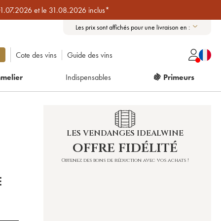
01.07.2026 et le 31.08.2026 inclus*
Les prix sont affichés pour une livraison en :
Cote des vins
Guide des vins
melier
Indispensables
🍇 Primeurs
LES VENDANGES IDEALWINE
offre fidélité
É
Obtenez des bons de réduction avec vos achats !
E