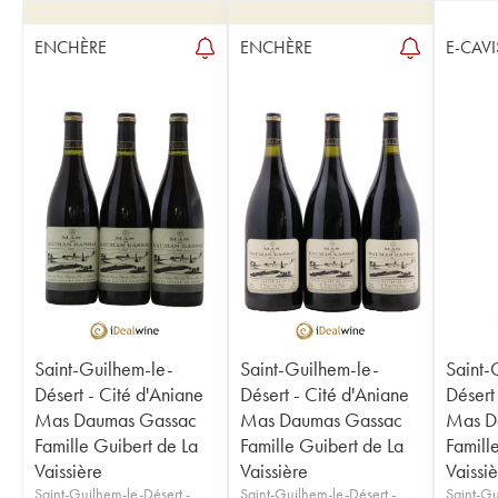
ENCHÈRE
ENCHÈRE
E-CAVI
Saint-Guilhem-le-
Saint-Guilhem-le-
Saint-
Désert - Cité d'Aniane
Désert - Cité d'Aniane
Désert
Mas Daumas Gassac
Mas Daumas Gassac
Mas D
Famille Guibert de La
Famille Guibert de La
Famill
Vaissière
Vaissière
Vaissi
Saint-Guilhem-le-Désert -
Saint-Guilhem-le-Désert -
Saint-Gu