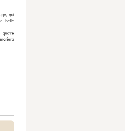
ge, qui 
e belle 
 quatre 
mariera 