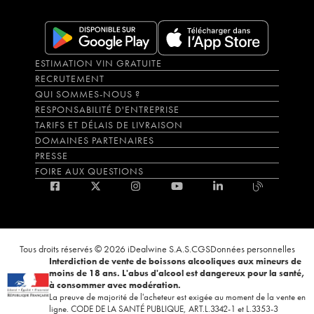
ESTIMATION VIN GRATUITE
RECRUTEMENT
QUI SOMMES-NOUS ?
RESPONSABILITÉ D'ENTREPRISE
TARIFS ET DÉLAIS DE LIVRAISON
DOMAINES PARTENAIRES
PRESSE
FOIRE AUX QUESTIONS
Tous droits réservés © 2026 iDealwine S.A.S.
CGS
Données personnelles
Interdiction de vente de boissons alcooliques aux mineurs de
moins de 18 ans. L'abus d'alcool est dangereux pour la santé,
à consommer avec modération.
La preuve de majorité de l'acheteur est exigée au moment de la vente en
ligne. CODE DE LA SANTÉ PUBLIQUE, ART.L.3342-1 et L.3353-3