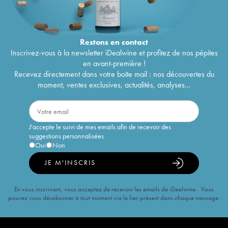
Restons en
contact
Inscrivez-vous à la newsletter iDealwine et profitez de nos pépites
en avant-première !
Recevez directement dans votre boîte mail : nos découvertes du
moment, ventes exclusives, actualités, analyses...
J'accepte le suivi de mes emails afin de recevoir des
suggestions personnalisées
Oui
Non
JE M'INSCRIS
En vous inscrivant, vous acceptez de recevoir les emails de iDealwine. Vous
pouvez vous désabonner à tout moment via le lien présent dans chaque message.