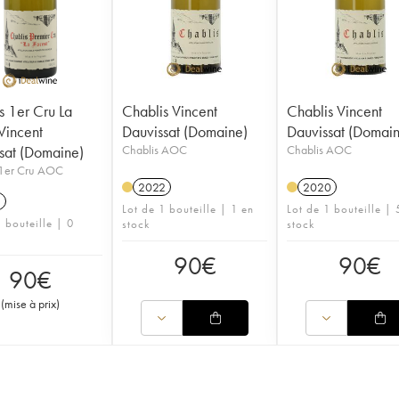
s 1er Cru La
Chablis Vincent
Chablis Vincent
 Vincent
Dauvissat (Domaine)
Dauvissat (Domai
sat (Domaine)
Chablis AOC
Chablis AOC
 1er Cru AOC
2022
2020
1
Lot de 1 bouteille | 1 en
Lot de 1 bouteille | 
 bouteille | 0
stock
stock
90
€
90
€
90
€
(
mise à prix
)