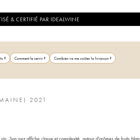
ISÉ & CERTIFIÉ PAR IDEALWINE
tu ?
Comment le servir ?
Combien va me coûter la livraison ?
CHABLIS VINCENT DAUVISSAT (DOMAINE) 2021
vin. Son nez affiche classe et complexité, autour d'arômes de fruits blan