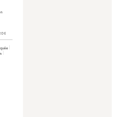
en
RDE
rquée
on