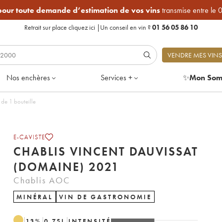
 pour toute demande d’estimation de vos vins
transmise entre le 
Retrait sur place
cliquez ici
|
Un conseil en vin ?
01 56 05 86 10
VENDRE MES VINS
Nos enchères
Services +
✨
Mon Som
 (Domaine) 2021 - Lot de 1 bouteille
E-CAVISTE
CHABLIS VINCENT DAUVISSAT
(DOMAINE) 2021
Chablis AOC
MINÉRAL
VIN DE GASTRONOMIE
13
%
0.75
L
INTENSITÉ