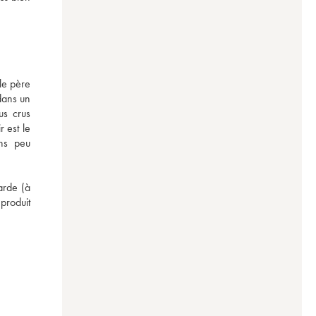
e père 
dans un 
s crus 
 est le 
ns peu 
rde (à 
roduit 