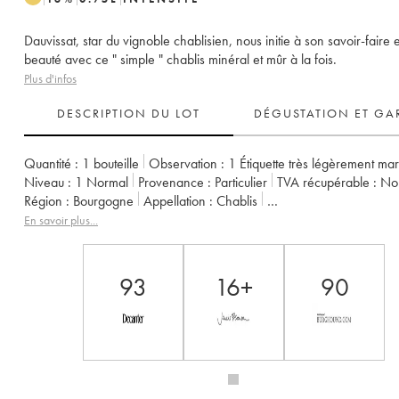
Dauvissat, star du vignoble chablisien, nous initie à son savoir-faire 
beauté avec ce " simple " chablis minéral et mûr à la fois.
Plus d'infos
DESCRIPTION DU LOT
DÉGUSTATION ET GA
Quantité :
1 bouteille
Observation :
1 Étiquette très légèrement ma
Niveau :
1
Normal
Provenance :
particulier
TVA récupérable :
n
Région :
Bourgogne
Appellation :
Chablis
Propriétaire :
Vincent Dauvissat (Domaine)
En savoir plus...
93
16+
90