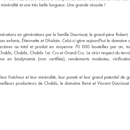
minéralité et une très belle longueur. Une grande réussite !
rations en générations par la famille Dauvissat, le grand-père Robert, l
es enfants, Étiennette et Ghislain. Celui-ci gère aujourd'hui le domaine 
ctares au total et produit en moyenne 70 000 bouteilles par an, tou
Chablis, Chablis, Chablis 1er Cru et Grand Cru. Le strict respect du terroir
gne en biodynamie (non certifiée), rendements modestes, vinificatio
r fraîcheur et leur minéralité, leur pureté et leur grand potentiel de ga
illeurs producteurs de Chablis, le domaine René et Vincent Dauvissat p