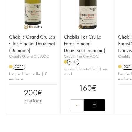
Chablis Grand Cru Les
Chablis 1er Cru La
Chabli
Clos Vincent Dauvissat
Forest Vincent
Forest
(Domaine)
Dauvissat (Domaine)
Dauvis
Chablis Grand Cru AOC
Chablis 1er Cru AOC
Chablis
2017
2022
202
Lot de 1 bouteille | 1 en
Lot de 1 bouteille | 0
Lot de 1
stock
enchère
enchère
160
€
200
€
(
mise à prix
)