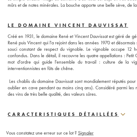
mûrs et de notes minérales. La bouche apporte une belle sève, de la 
LE DOMAINE VINCENT DAUVISSAT
Créé en 1931, le domaine René et Vincent Dauvissat est géré de géné
René puis Vincent qui l'a rejoint dans les années 1970 et désormais s
souci constant de respect du vignoble. Le vignoble occupe 12 he
confondus. Dans le détail, il recouvre les quatre appellations : Petit 
mot d'ordre qui guide l'ensemble du travail : culture de la vi
interventionnistes en fûts de chêne. 
 Les chablis du domaine Dauvissat sont mondialement réputés pour leu
oublier en cave pendant au moins cinq ans). Considéré parmi les me
des vins de très belle qualité, des valeurs sûres.
CARACTERISTIQUES DÉTAILLÉES
Vous constatez une erreur sur ce lot ?
Signaler