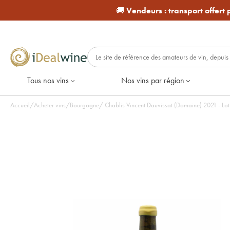
🚚
Vendeurs :
transport offert
Tous nos vins
Nos vins par région
Accueil
/
Acheter vins
/
Bourgogne
/
Chablis Vincent Dauvissat