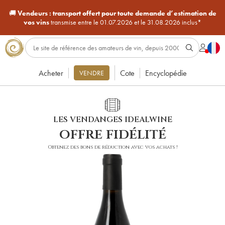
🚚
Vendeurs :
transport offert pour toute demande d’estimation de
vos vins
transmise entre le 01.07.2026 et le 31.08.2026 inclus*
Acheter
Cote
Encyclopédie
VENDRE
LES VENDANGES IDEALWINE
offre fidélité
Obtenez des bons de réduction avec vos achats !