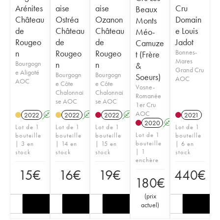
Arénites
aise
aise
Cru
Beaux
Château
Ostréa
Ozanon
Domain
Monts
de
Château
Château
e Louis
Méo-
Rougeo
de
de
Jadot
Camuze
n
Rougeo
Rougeo
Bonnes-
t (Frère
Mares
Bourgogn
n
n
&
Grand Cru
e Aligoté
Bourgogn
Bourgogn
Soeurs)
AOC
AOC
e Côte
e Côte
Vosne-
Chalonnai
Chalonnai
Romanée
se AOC
se AOC
1er Cru
AOC
2022
A
2022
A
2022
A
2021
2020
A
Lot de 1
Lot de 1
Lot de 1
Lot de 1
Lot de 1
bouteille
bouteille
bouteille
bouteille
bouteille
| 3 en
| 14 en
| 15 en
| 6 en
| 1
stock
stock
stock
stock
enchère
15
€
16
€
19
€
440
€
180
€
(
prix
actuel
)