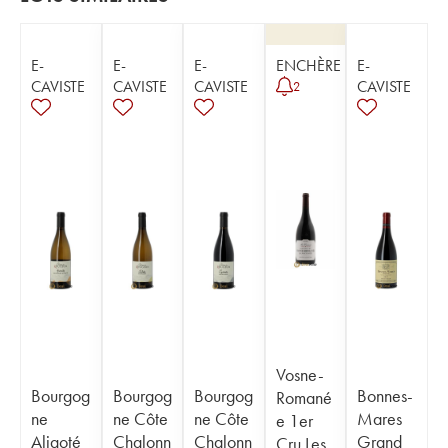
E-
E-
E-
ENCHÈRE
E-
CAVISTE
CAVISTE
CAVISTE
CAVISTE
2
Vosne-
Bourgog
Bourgog
Bourgog
Bonnes-
Romané
ne
ne Côte
ne Côte
Mares
e 1er
Aligoté
Chalonn
Chalonn
Grand
Cru Les