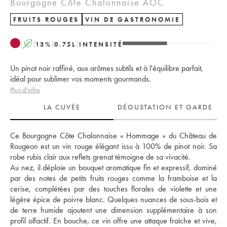
Bourgogne Côte Chalonnaise AOC
FRUITS ROUGES
VIN DE GASTRONOMIE
A
13
%
0.75
L
INTENSITÉ
Un pinot noir raffiné, aux arômes subtils et à l'équilibre parfait,
idéal pour sublimer vos moments gourmands.
Plus d'infos
LA CUVÉE
DÉGUSTATION ET GARDE
Ce Bourgogne Côte Chalonnaise « Hommage » du Château de 
Rougeon est un vin rouge élégant issu à 100% de pinot noir. Sa 
robe rubis clair aux reflets grenat témoigne de sa vivacité. 
Au nez, il déploie un bouquet aromatique fin et expressif, dominé 
par des notes de petits fruits rouges comme la framboise et la 
cerise, complétées par des touches florales de violette et une 
légère épice de poivre blanc. Quelques nuances de sous-bois et 
de terre humide ajoutent une dimension supplémentaire à son 
profil olfactif. En bouche, ce vin offre une attaque fraîche et vive, 