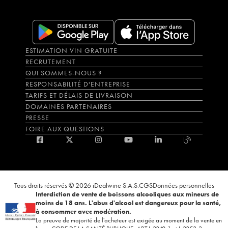
ESTIMATION VIN GRATUITE
RECRUTEMENT
QUI SOMMES-NOUS ?
RESPONSABILITÉ D'ENTREPRISE
TARIFS ET DÉLAIS DE LIVRAISON
DOMAINES PARTENAIRES
PRESSE
FOIRE AUX QUESTIONS
Tous droits réservés © 2026 iDealwine S.A.S.
CGS
Données personnelles
Interdiction de vente de boissons alcooliques aux mineurs de
moins de 18 ans. L'abus d'alcool est dangereux pour la santé,
à consommer avec modération.
La preuve de majorité de l'acheteur est exigée au moment de la vente en