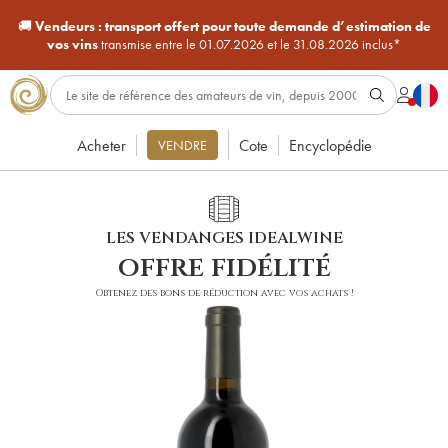
🚚
Vendeurs :
transport offert pour toute demande d’estimation de
vos vins
transmise entre le 01.07.2026 et le 31.08.2026 inclus*
Acheter
Cote
Encyclopédie
VENDRE
LES VENDANGES IDEALWINE
offre fidélité
Obtenez des bons de réduction avec vos achats !