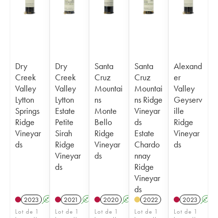
Dry
Dry
Santa
Santa
Alexand
Creek
Creek
Cruz
Cruz
er
Valley
Valley
Mountai
Mountai
Valley
Lytton
Lytton
ns
ns Ridge
Geyserv
Springs
Estate
Monte
Vineyar
ille
Ridge
Petite
Bello
ds
Ridge
Vineyar
Sirah
Ridge
Estate
Vineyar
ds
Ridge
Vineyar
Chardo
ds
Vineyar
ds
nnay
ds
Ridge
Vineyar
ds
2023
A
2021
A
2020
A
2022
2023
A
Lot de 1
Lot de 1
Lot de 1
Lot de 1
Lot de 1