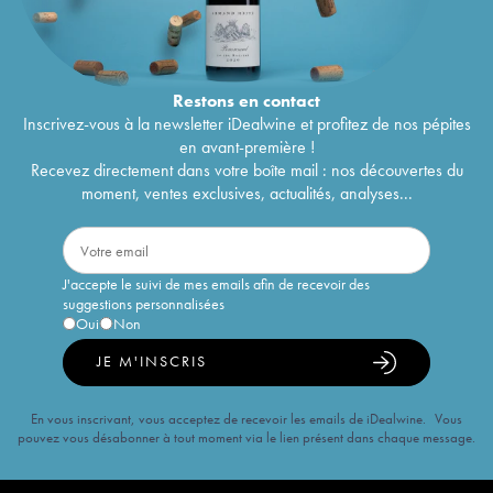
Restons en
contact
Inscrivez-vous à la newsletter iDealwine et profitez de nos pépites
en avant-première !
Recevez directement dans votre boîte mail : nos découvertes du
moment, ventes exclusives, actualités, analyses...
J'accepte le suivi de mes emails afin de recevoir des
suggestions personnalisées
Oui
Non
JE M'INSCRIS
En vous inscrivant, vous acceptez de recevoir les emails de iDealwine. Vous
pouvez vous désabonner à tout moment via le lien présent dans chaque message.