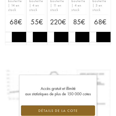
bouteille
bouteille
bouteille
bouteille
bouteille
| 14 en
| 4 en
| 11 en
| 4 en
| 3 en
stock
stock
stock
stock
stock
68
€
55
€
220
€
85
€
68
€
Accès gratuit et illimité
aux statistiques de plus de 150 000 cotes
DÉTAILS DE LA COTE