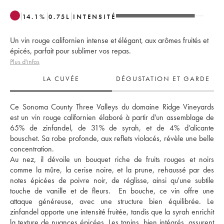
14.1
%
0.75
L
INTENSITÉ
Un vin rouge californien intense et élégant, aux arômes fruités et
épicés, parfait pour sublimer vos repas.
Plus d'infos
LA CUVÉE
DÉGUSTATION ET GARDE
Ce Sonoma County Three Valleys du domaine Ridge Vineyards 
est un vin rouge californien élaboré à partir d'un assemblage de 
65% de zinfandel, de 31% de syrah, et de 4% d’alicante 
bouschet. Sa robe profonde, aux reflets violacés, révèle une belle 
concentration. 
Au nez, il dévoile un bouquet riche de fruits rouges et noirs 
comme la mûre, la cerise noire, et la prune, rehaussé par des 
notes épicées de poivre noir, de réglisse, ainsi qu'une subtile 
touche de vanille et de fleurs.  En bouche, ce vin offre une 
attaque généreuse, avec une structure bien équilibrée. Le 
zinfandel apporte une intensité fruitée, tandis que la syrah enrichit 
la texture de nuances épicées. Les tanins, bien intégrés, assurent 