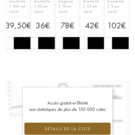
bouteille
bouteille
magnum
bouteille
bouteille
| 60+ en
| 55 en
| 14 en
| 53 en
| 2 en
stock
stock
stock
stock
stock
39,50
€
36
€
78
€
42
€
102
€
Accès gratuit et illimité
aux statistiques de plus de 150 000 cotes
DÉTAILS DE LA COTE