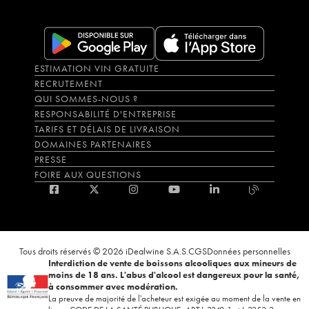
ESTIMATION VIN GRATUITE
RECRUTEMENT
QUI SOMMES-NOUS ?
RESPONSABILITÉ D'ENTREPRISE
TARIFS ET DÉLAIS DE LIVRAISON
DOMAINES PARTENAIRES
PRESSE
FOIRE AUX QUESTIONS
Tous droits réservés © 2026 iDealwine S.A.S.
CGS
Données personnelles
Interdiction de vente de boissons alcooliques aux mineurs de
moins de 18 ans. L'abus d'alcool est dangereux pour la santé,
à consommer avec modération.
La preuve de majorité de l'acheteur est exigée au moment de la vente en