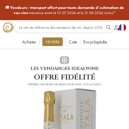
🚚
Vendeurs :
transport offert pour toute demande d’estimation de
vos vins
transmise entre le 01.07.2026 et le 31.08.2026 inclus*
Acheter
Cote
Encyclopédie
VENDRE
LES VENDANGES IDEALWINE
offre fidélité
Obtenez des bons de réduction avec vos achats !