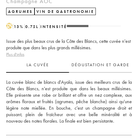
Champagne AOC
AGRUMES
VIN DE GASTRONOMIE
H
13
%
0.75
L
INTENSITÉ
Issue des plus beaux crus de la Côte des Blancs, cette cuvée n'est
produite que dans les plus grands millésimes.
Plus d'infos
LA CUVÉE
DÉGUSTATION ET GARDE
La cuvée blanc de blancs d'Ayala, issue des meilleurs crus de la 
Côte des Blancs, n'est produite que dans les beaux millésimes. 
Elle présente une robe or brillant et offre un nez complexe, aux 
arômes floraux et fruités (agrumes, pêche blanche) ainsi qu'une 
légère note miellée. En bouche, c'est un champagne droit et 
puissant, plein de fraîcheur avec une belle minéralité et à 
nouveau des notes florales. La finale est bien persistante.