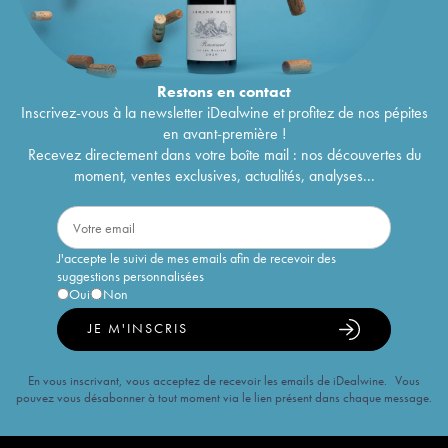
Restons en
contact
Inscrivez-vous à la newsletter iDealwine et profitez de nos pépites
en avant-première !
Recevez directement dans votre boîte mail : nos découvertes du
moment, ventes exclusives, actualités, analyses...
J'accepte le suivi de mes emails afin de recevoir des
suggestions personnalisées
Oui
Non
JE M'INSCRIS
En vous inscrivant, vous acceptez de recevoir les emails de iDealwine. Vous
pouvez vous désabonner à tout moment via le lien présent dans chaque message.