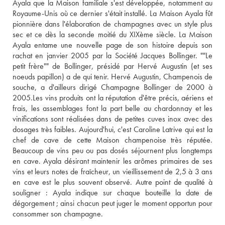
Ayala que la Maison familiale s'est développée, notamment au 
Royaume-Unis où ce dernier s'était installé. La Maison Ayala fût 
pionnière dans l'élaboration de champagnes avec un style plus 
sec et ce dès la seconde moitié du XIXème siècle. La Maison 
Ayala entame une nouvelle page de son histoire depuis son 
rachat en janvier 2005 par la Société Jacques Bollinger. ""Le 
petit frère"" de Bollinger, présidé par Hervé Augustin (et ses 
noeuds papillon) a de qui tenir. Hervé Augustin, Champenois de 
souche, a d'ailleurs dirigé Champagne Bollinger de 2000 à 
2005.Les vins produits ont la réputation d'être précis, aériens et 
frais, les assemblages font la part belle au chardonnay et les 
vinifications sont réalisées dans de petites cuves inox avec des 
dosages très faibles. Aujourd'hui, c'est Caroline Latrive qui est la 
chef de cave de cette Maison champenoise très réputée. 
Beaucoup de vins peu ou pas dosés séjournent plus longtemps 
en cave. Ayala désirant maintenir les arômes primaires de ses 
vins et leurs notes de fraîcheur, un vieillissement de 2,5 à 3 ans 
en cave est le plus souvent observé. Autre point de qualité à 
souligner : Ayala indique sur chaque bouteille la date de 
dégorgement ; ainsi chacun peut juger le moment opportun pour 
consommer son champagne.