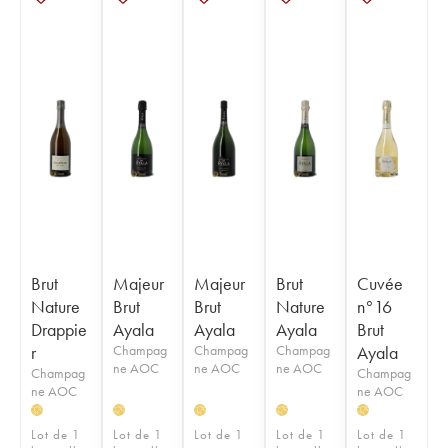
Brut
Majeur
Majeur
Brut
Cuvée
Nature
Brut
Brut
Nature
n°16
Drappie
Ayala
Ayala
Ayala
Brut
r
Champag
Champag
Champag
Ayala
ne AOC
ne AOC
ne AOC
Champag
Champag
ne AOC
ne AOC
H
H
H
H
H
Lot de 1
Lot de 1
Lot de 1
Lot de 1
Lot de 1