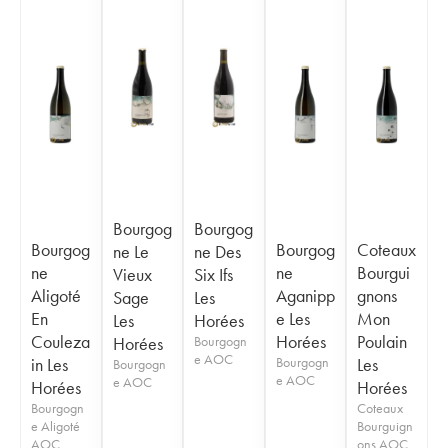
Bourgog
Bourgog
Bourgog
Bourgog
Coteaux
ne Le
ne Des
ne
ne
Bourgui
Vieux
Six Ifs
Aligoté
Aganipp
gnons
Sage
Les
En
e Les
Mon
Les
Horées
Couleza
Horées
Poulain
Horées
Bourgogn
e AOC
in Les
Bourgogn
Les
Bourgogn
e AOC
e AOC
Horées
Horées
Bourgogn
Coteaux
e Aligoté
Bourguign
AOC
ons AOC