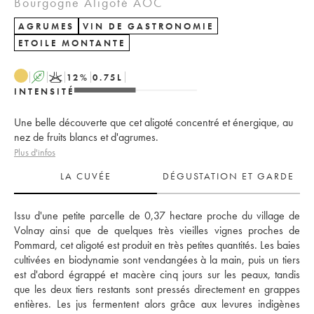
Bourgogne Aligoté AOC
AGRUMES
VIN DE GASTRONOMIE
ETOILE MONTANTE
A
K
12
%
0.75
L
INTENSITÉ
Une belle découverte que cet aligoté concentré et énergique, au
nez de fruits blancs et d'agrumes.
Plus d'infos
LA CUVÉE
DÉGUSTATION ET GARDE
Issu d'une petite parcelle de 0,37 hectare proche du village de 
Volnay ainsi que de quelques très vieilles vignes proches de 
Pommard, cet aligoté est produit en très petites quantités. Les baies 
cultivées en biodynamie sont vendangées à la main, puis un tiers 
est d'abord égrappé et macère cinq jours sur les peaux, tandis 
que les deux tiers restants sont pressés directement en grappes 
entières. Les jus fermentent alors grâce aux levures indigènes 