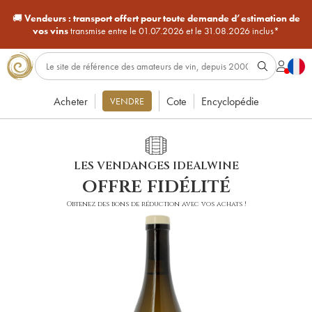
🚚
Vendeurs :
transport offert pour toute demande d’estimation de
vos vins
transmise entre le 01.07.2026 et le 31.08.2026 inclus*
Acheter
Cote
Encyclopédie
VENDRE
LES VENDANGES IDEALWINE
offre fidélité
Obtenez des bons de réduction avec vos achats !