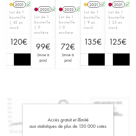
2021
A
K
2021
A
K
2021
A
2020
A
K
2022
A
Lot de 1
Lot de 1
Lot de 1
Lot de 1
Lot de 1
bouteille
bouteille
bouteille
bouteille
bouteille
| 42 en
| 9 en
| 35 en
| 0
| 0
stock
stock
stock
enchère
enchère
120
€
135
€
125
€
99
€
72
€
(
mise à
(
mise à
prix
)
prix
)
Accès gratuit et illimité
aux statistiques de plus de 150 000 cotes