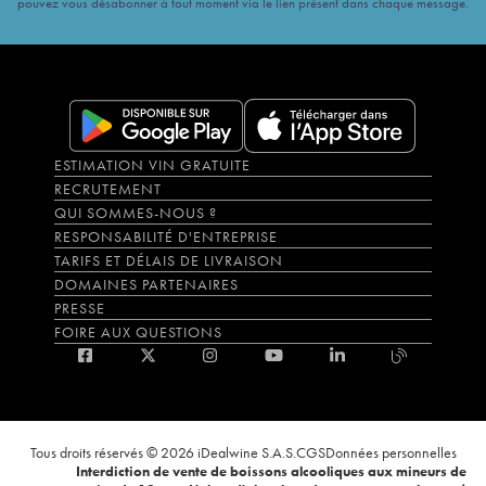
pouvez vous désabonner à tout moment via le lien présent dans chaque message.
ESTIMATION VIN GRATUITE
RECRUTEMENT
QUI SOMMES-NOUS ?
RESPONSABILITÉ D'ENTREPRISE
TARIFS ET DÉLAIS DE LIVRAISON
DOMAINES PARTENAIRES
PRESSE
FOIRE AUX QUESTIONS
Tous droits réservés © 2026 iDealwine S.A.S.
CGS
Données personnelles
Interdiction de vente de boissons alcooliques aux mineurs de