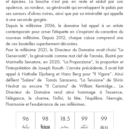
et épicées. La bouche n'est pas en reste et séduit par son 
opulence, sa rondeur, sa générosité qui enveloppent le palais par 
ses saveurs d'olives noires, ainsi que par sa minéralité qui appelle 
à une seconde gorgée. 
Depuis le millésime 2006, le domaine fait appel à un artiste 
contemporain pour orner l'étiquette en s'inspirant du caractère du 
nouveau millésime. Depuis 2012, chaque caisse comprend une 
de ces bouteilles superbement décorées. 
Pour le millésime 2021, le Directeur du Domaine avait choisi "La 
Generosità”, la générosité comme mot clef de l'année, illustré par 
Marinella Senatore, en 2020, “La Proporzione”, la proportion et 
l'interprétation de Joseph Kosuth. L'année précédente, il avait fait 
appel à Nathalie Djurberg et Hans Berg pour "Il Vigore”. Ainsi 
défilent "Solare" de  Tomás Saraceno, "La Tensione" de Shirin 
Neshat ou encore "Il Carisma" de William Kentridge... Le 
Directeur du Domaine rend ainsi hommage à l'essence, 
l'élégance, le charme, l'infini, la fête, l'équilibre, l'éerngie, 
l'harmonie et l'exubérance de ses millésimes.
96
98
18.5
99
99