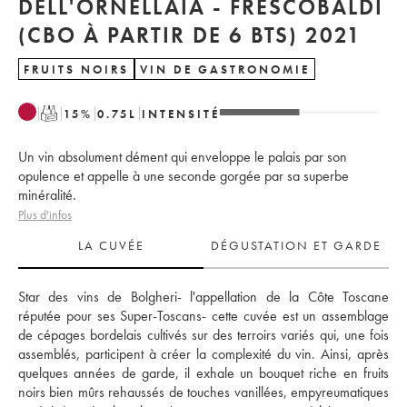
DELL'ORNELLAIA - FRESCOBALDI
(CBO À PARTIR DE 6 BTS) 2021
FRUITS NOIRS
VIN DE GASTRONOMIE
T
15
%
0.75
L
INTENSITÉ
Un vin absolument dément qui enveloppe le palais par son
opulence et appelle à une seconde gorgée par sa superbe
minéralité.
Plus d'infos
LA CUVÉE
DÉGUSTATION ET GARDE
Star des vins de Bolgheri- l'appellation de la Côte Toscane 
réputée pour ses Super-Toscans- cette cuvée est un assemblage 
de cépages bordelais cultivés sur des terroirs variés qui, une fois 
assemblés, participent à créer la complexité du vin. Ainsi, après 
quelques années de garde, il exhale un bouquet riche en fruits 
noirs bien mûrs rehaussés de touches vanillées, empyreumatiques 