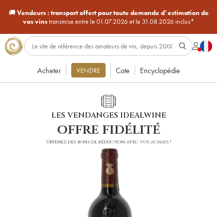
🚚
Vendeurs :
transport offert pour toute demande d’estimation de
vos vins
transmise entre le 01.07.2026 et le 31.08.2026 inclus*
Acheter
Cote
Encyclopédie
VENDRE
LES VENDANGES IDEALWINE
offre fidélité
Obtenez des bons de réduction avec vos achats !