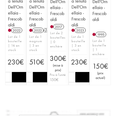
a Tenuta
a Tenuta
a Tenuta
Dell'Orn
Dell'Orn
Dell'Orn
Dell'Orn
Dell'Orn
ellaia -
ellaia -
ellaia -
ellaia -
ellaia -
Frescob
Frescob
Frescob
Frescob
Frescob
aldi
aldi
aldi
aldi
aldi
2017
2022
2022
T
2023
Lot de 2
1995
Lot de 1
Lot de 1
Lot de 1
bouteilles
Lot de 1
bouteille
magnum
bouteille
| 0
bouteille
| 16 en
| 3 en
| 3 en
enchère
| 1
stock
stock
stock
enchère
300
€
230
€
510
€
230
€
150
€
(
mise à
prix
)
(
prix
Prix à l'unité
actuel
)
150
€