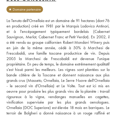
★ Domaine partenaire
La Tenuta dell'Ornellaia est un domaine de 91 hectares (dont 76 
en production) créé en 1981 par le Marquis Lodovico Antinori, 
et à l'encépagement typiquement bordelais (Cabernet 
Sauvignon, Merlot, Cabernet Franc et Petit Verdot). En 2002, il 
a été vendu au groupe californien Robert Mondavi Winery puis 
en juin de la même année, cédé à 50% à Marchesi de 
Frescobaldi, une famille toscane productrice de vin. Depuis 
2005 la Marchesi de Frescobaldi est devenue l'unique 
propriétaire. En peu de temps, le domaine extrêmement qualitatif 
s'est hissé parmi les meilleurs. Les vignes sont plantées sur la 
bande côtière de la Toscane et donnent naissance aux plus 
grands crus (Masseto, Ornellaia, Le Serre Nuove dell'Ornellaia 
- le second vin d'Ornellaia) et Le Volte. Tout est ici mis en 
oeuvre pour produire les plus grands vins de la planète : travail 
rigoureux à la vigne, vendanges manuelles en cagettes, 
vinification supervisée par les plus grands oenologues. 
Ornellaia (DOC Superiore) est élevée 18 mois en barriques. Le 
terroir de Bolgheri a donné naissance à un rouge raffiné et 