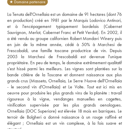
★ Domaine partenaire
La Tenuta dell'Ornellaia est un domaine de 91 hectares (dont 76 
en production) créé en 1981 par le Marquis Lodovico Antinori, 
et à l'encépagement typiquement bordelais (Cabernet 
Sauvignon, Merlot, Cabernet Franc et Petit Verdot). En 2002, il 
a été vendu au groupe californien Robert Mondavi Winery puis 
en juin de la même année, cédé à 50% à Marchesi de 
Frescobaldi, une famille toscane productrice de vin. Depuis 
2005 la Marchesi de Frescobaldi est devenue l'unique 
propriétaire. En peu de temps, le domaine extrêmement qualitatif 
s'est hissé parmi les meilleurs. Les vignes sont plantées sur la 
bande côtière de la Toscane et donnent naissance aux plus 
grands crus (Masseto, Ornellaia, Le Serre Nuove dell'Ornellaia 
- le second vin d'Ornellaia) et Le Volte. Tout est ici mis en 
oeuvre pour produire les plus grands vins de la planète : travail 
rigoureux à la vigne, vendanges manuelles en cagettes, 
vinification supervisée par les plus grands oenologues. 
Ornellaia (DOC Superiore) est élevée 18 mois en barriques. Le 
terroir de Bolgheri a donné naissance à un rouge raffiné et 
élégant ; Ornellaia est un vin complexe, à la fois suave et 