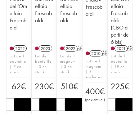
dell'Orn
ellaia -
ellaia -
ellaia -
Frescob
ellaia
Frescob
Frescob
Frescob
aldi
Frescob
aldi
aldi
aldi
aldi
(CBO à
partir de
6 bts)
2022
2023
2022
T
2021
T
2010
T
Lot de 1
Lot de 1
Lot de 1
Lot de 1
Lot de 1
bouteille
bouteille
magnum
bouteille
magnum
| 7 en
| 3 en
| 3 en
| 19 en
| 3
stock
stock
stock
stock
enchères
62
€
230
€
510
€
225
€
400
€
(
prix actuel
)