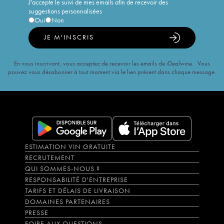
J'accepte le suivi de mes emails afin de recevoir des
suggestions personnalisées
Oui
Non
JE M'INSCRIS
En vous inscrivant, vous acceptez de recevoir les emails de iDealwine. Vous
pouvez vous désabonner à tout moment via le lien présent dans chaque message.
ESTIMATION VIN GRATUITE
RECRUTEMENT
QUI SOMMES-NOUS ?
RESPONSABILITÉ D'ENTREPRISE
TARIFS ET DÉLAIS DE LIVRAISON
DOMAINES PARTENAIRES
PRESSE
FOIRE AUX QUESTIONS