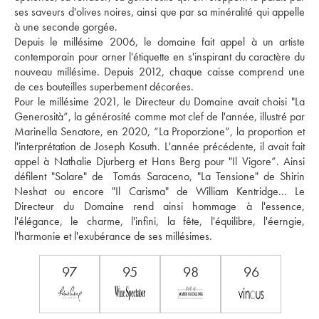
ses saveurs d'olives noires, ainsi que par sa minéralité qui appelle 
à une seconde gorgée. 
Depuis le millésime 2006, le domaine fait appel à un artiste 
contemporain pour orner l'étiquette en s'inspirant du caractère du 
nouveau millésime. Depuis 2012, chaque caisse comprend une 
de ces bouteilles superbement décorées. 
Pour le millésime 2021, le Directeur du Domaine avait choisi "La 
Generosità”, la générosité comme mot clef de l'année, illustré par 
Marinella Senatore, en 2020, “La Proporzione”, la proportion et 
l'interprétation de Joseph Kosuth. L'année précédente, il avait fait 
appel à Nathalie Djurberg et Hans Berg pour "Il Vigore”. Ainsi 
défilent "Solare" de  Tomás Saraceno, "La Tensione" de Shirin 
Neshat ou encore "Il Carisma" de William Kentridge... Le 
Directeur du Domaine rend ainsi hommage à l'essence, 
l'élégance, le charme, l'infini, la fête, l'équilibre, l'éerngie, 
l'harmonie et l'exubérance de ses millésimes.
97
95
98
96