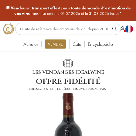
🚚
Vendeurs :
transport offert pour toute demande d’estimation de
vos vins
transmise entre le 01.07.2026 et le 31.08.2026 inclus*
Acheter
Cote
Encyclopédie
VENDRE
LES VENDANGES IDEALWINE
offre fidélité
Obtenez des bons de réduction avec vos achats !