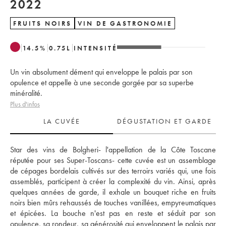
2022
FRUITS NOIRS
VIN DE GASTRONOMIE
14.5
%
0.75
L
INTENSITÉ
Un vin absolument dément qui enveloppe le palais par son
opulence et appelle à une seconde gorgée par sa superbe
minéralité.
Plus d'infos
LA CUVÉE
DÉGUSTATION ET GARDE
Star des vins de Bolgheri- l'appellation de la Côte Toscane 
réputée pour ses Super-Toscans- cette cuvée est un assemblage 
de cépages bordelais cultivés sur des terroirs variés qui, une fois 
assemblés, participent à créer la complexité du vin. Ainsi, après 
quelques années de garde, il exhale un bouquet riche en fruits 
noirs bien mûrs rehaussés de touches vanillées, empyreumatiques 
et épicées. La bouche n'est pas en reste et séduit par son 
opulence, sa rondeur, sa générosité qui enveloppent le palais par 