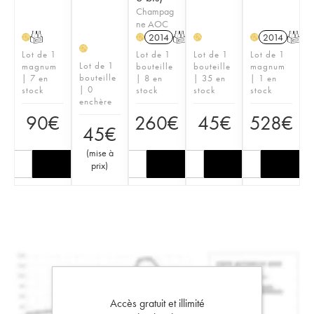
Champag
ne AOC
T
2014
T
2014
T
H
H
H
H
H
Lot de 1
Lot de 1
Lot de 1
Lot de 1
Lot de 1
magnum
bouteille
bouteille
magnum
bouteille
| 7 en
| 8 en
| 35 en
| 1 en
| 0
stock
stock
stock
stock
enchère
90
€
260
€
45
€
528
€
45
€
(
mise à
prix
)
Accès gratuit et illimité