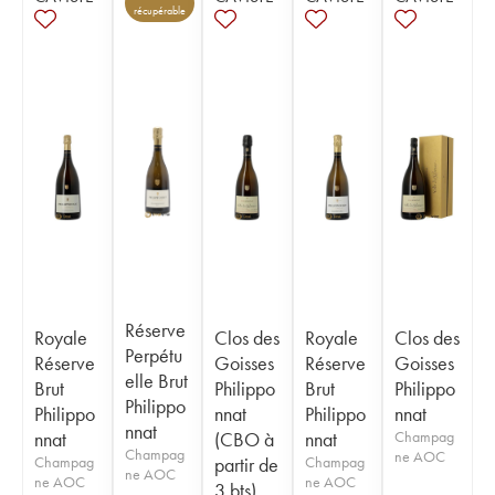
récupérable
Réserve
Royale
Clos des
Royale
Clos des
Perpétu
Réserve
Goisses
Réserve
Goisses
elle Brut
Brut
Philippo
Brut
Philippo
Philippo
Philippo
nnat
Philippo
nnat
nnat
nnat
(CBO à
nnat
Champag
Champag
ne AOC
Champag
partir de
Champag
ne AOC
ne AOC
ne AOC
3 bts)