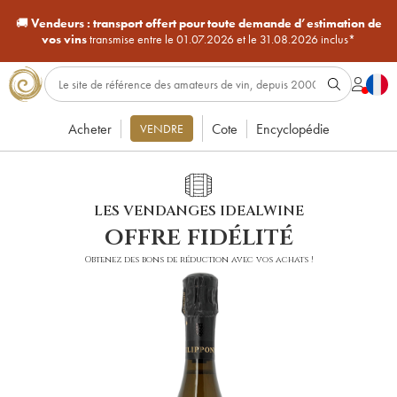
🚚
Vendeurs :
transport offert pour toute demande d’estimation de
vos vins
transmise entre le 01.07.2026 et le 31.08.2026 inclus*
Acheter
Cote
Encyclopédie
VENDRE
LES VENDANGES IDEALWINE
offre fidélité
Obtenez des bons de réduction avec vos achats !