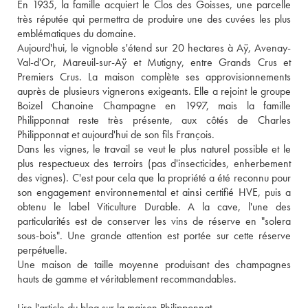
En 1935, la famille acquiert le Clos des Goisses, une parcelle 
très réputée qui permettra de produire une des cuvées les plus 
emblématiques du domaine.
Aujourd'hui, le vignoble s'étend sur 20 hectares à Aÿ, Avenay-
Val-d'Or, Mareuil-sur-Aÿ et Mutigny, entre Grands Crus et 
Premiers Crus. La maison complète ses approvisionnements 
auprès de plusieurs vignerons exigeants. Elle a rejoint le groupe 
Boizel Chanoine Champagne en 1997, mais la famille 
Philipponnat reste très présente, aux côtés de Charles 
Philipponnat et aujourd'hui de son fils François. 
Dans les vignes, le travail se veut le plus naturel possible et le 
plus respectueux des terroirs (pas d'insecticides, enherbement 
des vignes). C'est pour cela que la propriété a été reconnu pour 
son engagement environnemental et ainsi certifié HVE, puis a 
obtenu le label Viticulture Durable. A la cave, l'une des 
particularités est de conserver les vins de réserve en "solera 
sous-bois". Une grande attention est portée sur cette réserve 
perpétuelle.
Une maison de taille moyenne produisant des champagnes 
hauts de gamme et véritablement recommandables.
Lire l'article du blog sur la maison Philipponnat