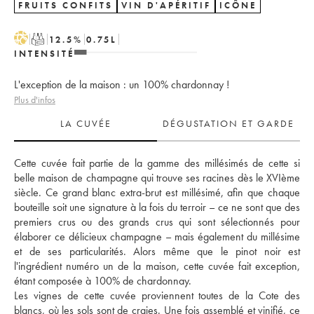
FRUITS CONFITS
VIN D'APÉRITIF
ICÔNE
H
T
12.5
%
0.75
L
INTENSITÉ
L'exception de la maison : un 100% chardonnay !
Plus d'infos
LA CUVÉE
DÉGUSTATION ET GARDE
Cette cuvée fait partie de la gamme des millésimés de cette si 
belle maison de champagne qui trouve ses racines dès le XVIème 
siècle. Ce grand blanc extra-brut est millésimé, afin que chaque 
bouteille soit une signature à la fois du terroir – ce ne sont que des 
premiers crus ou des grands crus qui sont sélectionnés pour 
élaborer ce délicieux champagne – mais également du millésime 
et de ses particularités. Alors même que le pinot noir est 
l'ingrédient numéro un de la maison, cette cuvée fait exception, 
étant composée à 100% de chardonnay. 
Les vignes de cette cuvée proviennent toutes de la Cote des 
blancs, où les sols sont de craies. Une fois assemblé et vinifié, ce 