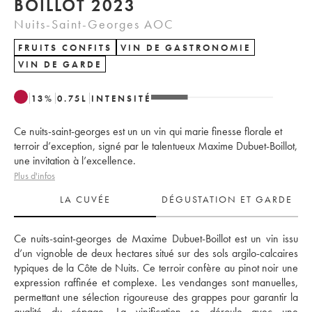
BOILLOT 2023
Nuits-Saint-Georges AOC
FRUITS CONFITS
VIN DE GASTRONOMIE
VIN DE GARDE
13
%
0.75
L
INTENSITÉ
Ce nuits-saint-georges est un un vin qui marie finesse florale et
terroir d’exception, signé par le talentueux Maxime Dubuet-Boillot,
une invitation à l’excellence.
Plus d'infos
LA CUVÉE
DÉGUSTATION ET GARDE
Ce nuits-saint-georges de Maxime Dubuet-Boillot est un vin issu 
d’un vignoble de deux hectares situé sur des sols argilo-calcaires 
typiques de la Côte de Nuits. Ce terroir confère au pinot noir une 
expression raffinée et complexe. Les vendanges sont manuelles, 
permettant une sélection rigoureuse des grappes pour garantir la 
qualité du cépage. La vinification se déroule avec une 