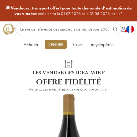
🚚
Vendeurs :
transport offert pour toute demande d’estimation de
vos vins
transmise entre le 01.07.2026 et le 31.08.2026 inclus*
Acheter
Cote
Encyclopédie
VENDRE
LES VENDANGES IDEALWINE
offre fidélité
Obtenez des bons de réduction avec vos achats !