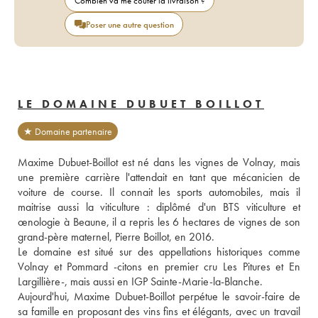
Combien va me coûter la livraison ?
Poser une autre question
LE DOMAINE DUBUET BOILLOT
★ Domaine partenaire
Maxime Dubuet-Boillot est né dans les vignes de Volnay, mais 
une première carrière l'attendait en tant que mécanicien de 
voiture de course. Il connait les sports automobiles, mais il 
maitrise aussi la viticulture : diplômé d'un BTS viticulture et 
œnologie à Beaune, il a repris les 6 hectares de vignes de son 
grand-père maternel, Pierre Boillot, en 2016.

Le domaine est situé sur des appellations historiques comme 
Volnay et Pommard -citons en premier cru Les Pitures et En 
Largillière-, mais aussi en IGP Sainte-Marie-la-Blanche.

Aujourd'hui, Maxime Dubuet-Boillot perpétue le savoir-faire de 
sa famille en proposant des vins fins et élégants, avec un travail 