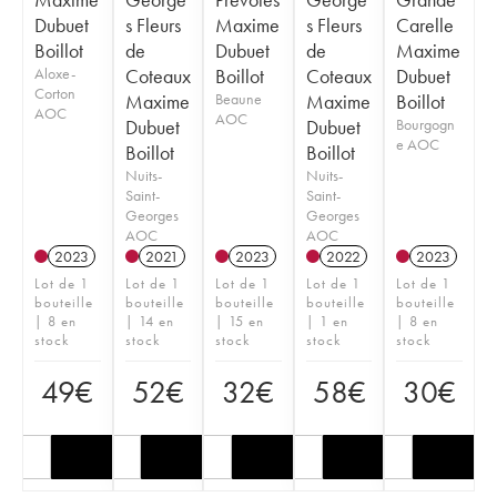
Dubuet
s Fleurs
Maxime
s Fleurs
Carelle
Boillot
de
Dubuet
de
Maxime
Aloxe-
Coteaux
Boillot
Coteaux
Dubuet
Corton
Maxime
Beaune
Maxime
Boillot
AOC
AOC
Dubuet
Dubuet
Bourgogn
e AOC
Boillot
Boillot
Nuits-
Nuits-
Saint-
Saint-
Georges
Georges
AOC
AOC
2023
2021
2023
2022
2023
Lot de 1
Lot de 1
Lot de 1
Lot de 1
Lot de 1
bouteille
bouteille
bouteille
bouteille
bouteille
| 8 en
| 14 en
| 15 en
| 1 en
| 8 en
stock
stock
stock
stock
stock
49
€
52
€
32
€
58
€
30
€