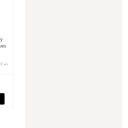
Py
ues
15 en