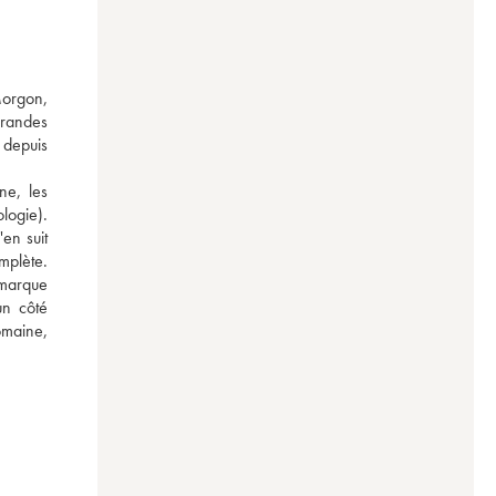
orgon, 
randes 
depuis 
e, les 
ogie). 
en suit 
mplète. 
marque 
n côté 