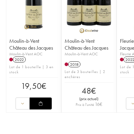
Moulin-à-Vent
Moulin-à-Vent
Fleuri
Château des Jacques
Château des Jacques
Jacque
Moulin-à-Vent AOC
Moulin-à-Vent AOC
Fleurie
2022
202
2018
Lot de 1 bouteille | 3 en
Lot de 
Lot de 3 bouteilles | 2
stock
stock
enchères
19,50
€
48
€
(
prix actuel
)
16
€
Prix à l'unité