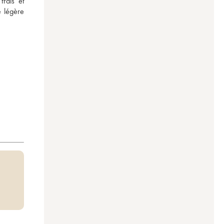
ais et 
 légère 