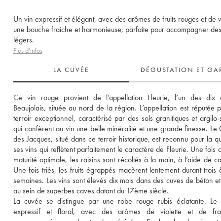
Un vin expressif et élégant, avec des arômes de fruits rouges et de vi
une bouche fraîche et harmonieuse, parfaite pour accompagner de
légers.
Plus d'infos
LA CUVÉE
DÉGUSTATION ET GA
Ce vin rouge provient de l’appellation Fleurie, l’un des dix 
Beaujolais, située au nord de la région. L’appellation est réputée p
terroir exceptionnel, caractérisé par des sols granitiques et argilo-s
qui confèrent au vin une belle minéralité et une grande finesse. Le 
des Jacques, situé dans ce terroir historique, est reconnu pour la qua
ses vins qui reflètent parfaitement le caractère de Fleurie. Une fois a
maturité optimale, les raisins sont récoltés à la main, à l’aide de cai
Une fois triés, les fruits égrappés macèrent lentement durant trois à
semaines. Les vins sont élevés dix mois dans des cuves de béton et e
au sein de superbes caves datant du 17ème siècle. 
La cuvée se distingue par une robe rouge rubis éclatante. Le 
expressif et floral, avec des arômes de violette et de fram