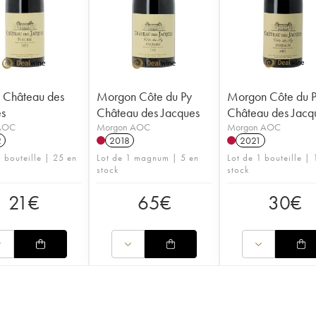
e Château des
Morgon Côte du Py
Morgon Côte du 
s
Château des Jacques
Château des Jacq
 AOC
Morgon AOC
Morgon AOC
2
2018
2021
1 bouteille | 25 en
Lot de 1 magnum | 5 en
Lot de 1 bouteille | 
stock
stock
21
€
65
€
30
€