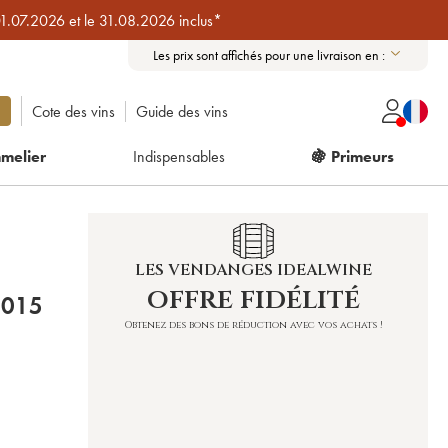
01.07.2026 et le 31.08.2026 inclus*
Les prix sont affichés pour une livraison en :
Cote des vins
Guide des vins
melier
Indispensables
🍇 Primeurs
LES VENDANGES IDEALWINE
offre fidélité
CHÂTEAU DES JACQUES 2015
Obtenez des bons de réduction avec vos achats !