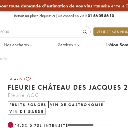
 pour toute demande d’estimation de vos vins
transmise entre le 
Retrait sur place
cliquez ici
|
Un conseil en vin ?
01 56 05 86 10
VENDRE MES VINS
Nos enchères
Services +
✨
Mon Som
1 bouteille
E-CAVISTE
FLEURIE 
Fleurie AOC
FRUITS ROUGES
VIN DE GASTRONOMIE
VIN DE GARDE
14.5
%
0.75
L
INTENSITÉ