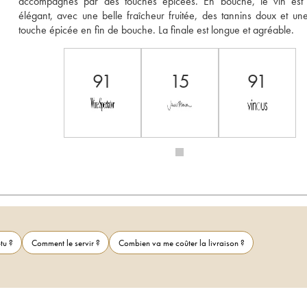
accompagnés par des touches épicées. En bouche, le vin est fr
élégant, avec une belle fraîcheur fruitée, des tannins doux et une
touche épicée en fin de bouche. La finale est longue et agréable.
91
15
91
tu ?
Comment le servir ?
Combien va me coûter la livraison ?