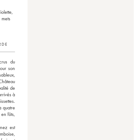
olette,
s mets
RDE
crus du 
our son 
ableux, 
Château 
lité de 
rrivés à 
ssettes. 
 quatre 
n fûts, 
nez est 
boise, 