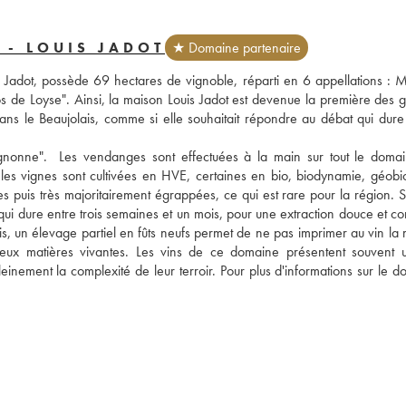
 - LOUIS JADOT
★ Domaine partenaire
Jadot, possède 69 hectares de vignoble, réparti en 6 appellations : M
s de Loyse". Ainsi, la maison Louis Jadot est devenue la première des g
ns le Beaujolais, comme si elle souhaitait répondre au débat qui dure 
nonne".  Les vendanges sont effectuées à la main sur tout le domain
(les vignes sont cultivées en HVE, certaines en bio, biodynamie, géobiol
es puis très majoritairement égrappées, ce qui est rare pour la région. S'
qui dure entre trois semaines et un mois, pour une extraction douce et co
is, un élevage partiel en fûts neufs permet de ne pas imprimer au vin la 
ux matières vivantes. Les vins de ce domaine présentent souvent u