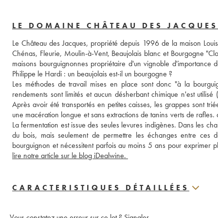
LE DOMAINE CHÂTEAU DES JACQUES
Le Château des Jacques, propriété depuis 1996 de la maison Louis 
Chénas, Fleurie, Moulin-à-Vent, Beaujolais blanc et Bourgogne "Clo
maisons bourguignonnes propriétaire d'un vignoble d'importance da
Philippe le Hardi : un beaujolais est-il un bourgogne ? 
Les méthodes de travail mises en place sont donc "à la bourguig
rendements sont limités et aucun désherbant chimique n'est utilisé 
Après avoir été transportés en petites caisses, les grappes sont trié
une macération longue et sans extractions de tanins verts de rafles. 
La fermentation est issue des seules levures indigènes. Dans les cha
du bois, mais seulement de permettre les échanges entre ces de
lire notre article sur le blog iDealwine. 
CARACTERISTIQUES DÉTAILLÉES
Vous constatez une erreur sur ce lot ?
Signaler