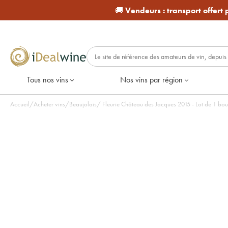
🚚
Vendeurs :
transport offert
Tous nos vins
Nos vins par région
Accueil
/
Acheter vins
/
Beaujolais
/
Fleurie Château des Jacques 2015 - Lot de 