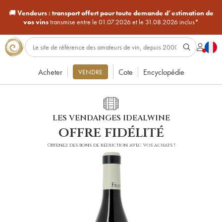
🚚
Vendeurs :
transport offert pour toute demande d’estimation de
vos vins
transmise entre le 01.07.2026 et le 31.08.2026 inclus*
Acheter
Cote
Encyclopédie
VENDRE
LES VENDANGES IDEALWINE
offre fidélité
Obtenez des bons de réduction avec vos achats !