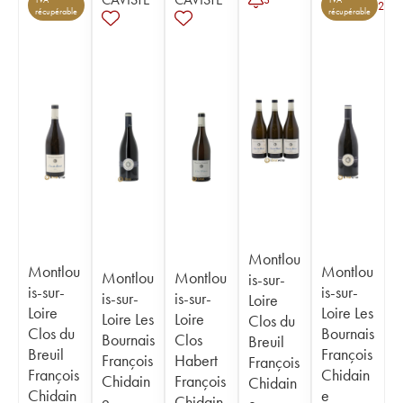
2
récupérable
récupérable
Montlou
Montlou
Montlou
Montlou
Montlou
is-sur-
is-sur-
is-sur-
is-sur-
is-sur-
Loire
Loire
Loire Les
Loire Les
Loire
Clos du
Clos du
Bournais
Bournais
Clos
Breuil
Breuil
François
François
Habert
François
François
Chidain
Chidain
François
Chidain
Chidain
e
e
Chidain