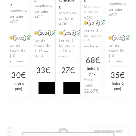
e
e
Montlouis-
Montlouis-
e
Montlouis-
sur-Loire
Montlouis-
sur-Loire
sur-Loire
Montlouis-
AOC
sur-Loire
AOC
AOC
sur-Loire
AOC
2019
A
AOC
Lot de 3
2024
A
2020
A
bouteilles
2022
A
2022
A
Lot de 1
Lot de 1
| 0
Lot de 1
Lot de 1
bouteille
bouteille
enchère
bouteille
bouteille
| 35 en
| 20 en
| 0
| 0
stock
stock
68
€
enchère
enchère
33
€
27
€
(
mise à
30
€
35
€
prix
)
Prix à
(
mise à
(
mise à
l'unité
prix
)
prix
)
22,67
€