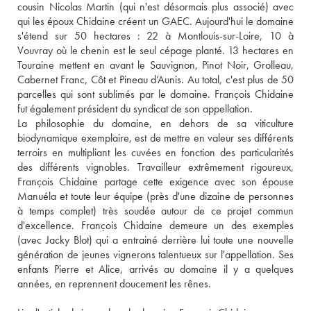
cousin Nicolas Martin (qui n'est désormais plus associé) avec 
qui les époux Chidaine créent un GAEC. Aujourd'hui le domaine 
s'étend sur 50 hectares : 22 à Montlouis-sur-Loire, 10 à 
Vouvray où le chenin est le seul cépage planté. 13 hectares en 
Touraine mettent en avant le Sauvignon, Pinot Noir, Grolleau, 
Cabernet Franc, Côt et Pineau d’Aunis. Au total, c'est plus de 50 
parcelles qui sont sublimés par le domaine. François Chidaine 
fut également président du syndicat de son appellation. 
La philosophie du domaine, en dehors de sa viticulture 
biodynamique exemplaire, est de mettre en valeur ses différents 
terroirs en multipliant les cuvées en fonction des particularités 
des différents vignobles. Travailleur extrêmement rigoureux, 
François Chidaine partage cette exigence avec son épouse 
Manuéla et toute leur équipe (près d'une dizaine de personnes 
à temps complet) très soudée autour de ce projet commun 
d'excellence. François Chidaine demeure un des exemples 
(avec Jacky Blot) qui a entrainé derrière lui toute une nouvelle 
génération de jeunes vignerons talentueux sur l'appellation. Ses 
enfants Pierre et Alice, arrivés au domaine il y a quelques 
années, en reprennent doucement les rênes.