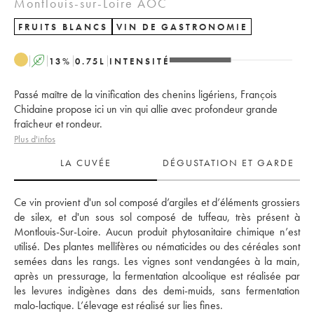
Montlouis-sur-Loire AOC
FRUITS BLANCS
VIN DE GASTRONOMIE
A
13
%
0.75
L
INTENSITÉ
Passé maître de la vinification des chenins ligériens, François
Chidaine propose ici un vin qui allie avec profondeur grande
fraîcheur et rondeur.
Plus d'infos
LA CUVÉE
DÉGUSTATION ET GARDE
Ce vin provient d'un sol composé d’argiles et d’éléments grossiers 
de silex, et d'un sous sol composé de tuffeau, très présent à 
Montlouis-Sur-Loire. Aucun produit phytosanitaire chimique n’est 
utilisé. Des plantes mellifères ou nématicides ou des céréales sont 
semées dans les rangs. Les vignes sont vendangées à la main, 
après un pressurage, la fermentation alcoolique est réalisée par 
les levures indigènes dans des demi-muids, sans fermentation 
malo-lactique. L’élevage est réalisé sur lies fines. 