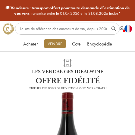
🚚
Vendeurs :
transport offert pour toute demande d’estimation de
vos vins
transmise entre le 01.07.2026 et le 31.08.2026 inclus*
Acheter
Cote
Encyclopédie
VENDRE
LES VENDANGES IDEALWINE
offre fidélité
Obtenez des bons de réduction avec vos achats !