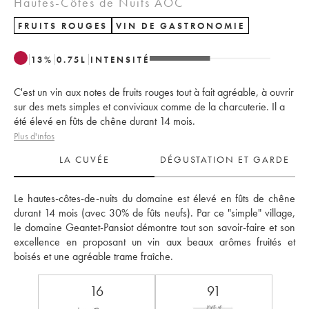
Hautes-Côtes de Nuits AOC
FRUITS ROUGES
VIN DE GASTRONOMIE
13
%
0.75
L
INTENSITÉ
C'est un vin aux notes de fruits rouges tout à fait agréable, à ouvrir
sur des mets simples et conviviaux comme de la charcuterie. Il a
été élevé en fûts de chêne durant 14 mois.
Plus d'infos
LA CUVÉE
DÉGUSTATION ET GARDE
Le hautes-côtes-de-nuits du domaine est élevé en fûts de chêne 
durant 14 mois (avec 30% de fûts neufs). Par ce "simple" village, 
le domaine Geantet-Pansiot démontre tout son savoir-faire et son 
excellence en proposant un vin aux beaux arômes fruités et 
boisés et une agréable trame fraîche.
16
91