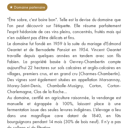
★ Domaine partenaire
"Être sobre, c'est boire bon". Telle est la devise du domaine que 
l'on peut découvrir sur l'étiquette. Elle résume parfaitement 
l'esprit hédoniste de ces vins pleins, concentrés, fruités mais qui 
n'en oublient pas d'être délicats et fins.
Le domaine fut fondé en 1959 à la suite du mariage d'Edmond 
Geantet et de Bernadette Pansiot en 1954. Vincent Geantet 
travaille depuis quelques années en tandem avec son fils 
Fabien. La propriété basée à Gevrey-Chambertin compte 
aujourd'hui 22 hectares sur sols calcaires et argilo-calcaires en 
villages, premiers crus, et en grand cru (Charmes-Chambertin). 
Des vignes sont également situées en appellation Marsannay, 
Morey-Saint-Denis, Chambolle-Musigny, Corton, Corton-
Charlemagne, Clos de la Roche...
Au domaine, certifié en agriculture raisonnée, la vendange est 
manuelle et égrappée à 100%, laissant place à une 
fermentation issue des seules levures indigènes. L'élevage a lieu 
dans une magnifique cave datant de 1840, en fûts 
bourguignons pendant 14 mois (30% de bois neuf). Il n’y a pas 
de collage ni de filtration.