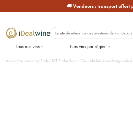
🚚
Vendeurs :
transport offert
Tous nos vins
Nos vins par région
Accueil
/
Acheter vins
/
Sicile
/