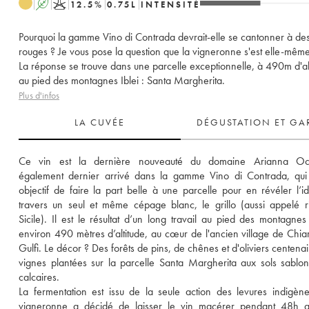
A
K
12.5
%
0.75
L
INTENSITÉ
Pourquoi la gamme Vino di Contrada devrait-elle se cantonner à des
rouges ? Je vous pose la question que la vigneronne s'est elle-mêm
La réponse se trouve dans une parcelle exceptionnelle, à 490m d'al
au pied des montagnes Iblei : Santa Margherita.
Plus d'infos
LA CUVÉE
DÉGUSTATION ET GA
Ce vin est la dernière nouveauté du domaine Arianna Occhi
également dernier arrivé dans la gamme Vino di Contrada, qui 
objectif de faire la part belle à une parcelle pour en révéler l’ide
travers un seul et même cépage blanc, le grillo (aussi appelé r
Sicile). Il est le résultat d’un long travail au pied des montagnes I
environ 490 mètres d’altitude, au cœur de l'ancien village de Chia
Gulfi. Le décor ? Des forêts de pins, de chênes et d'oliviers centenai
vignes plantées sur la parcelle Santa Margherita aux sols sablon
calcaires. 
La fermentation est issu de la seule action des levures indigènes
vigneronne a décidé de laisser le vin macérer pendant 48h av