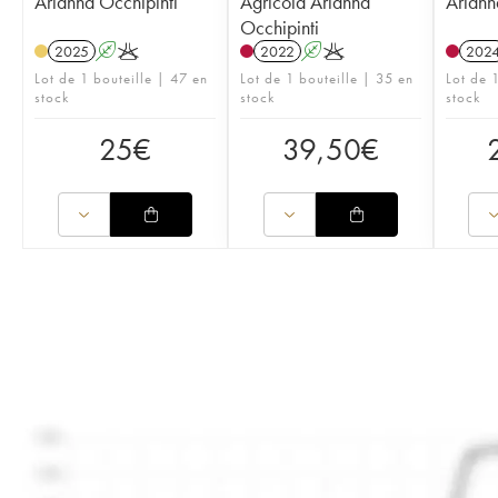
Arianna Occhipinti
Agricola Arianna
Ariann
Occhipinti
2025
A
K
2022
A
K
202
Lot de 1 bouteille | 47 en
Lot de 1 bouteille | 35 en
Lot de 
stock
stock
stock
25
€
39,50
€