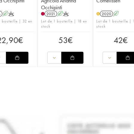
a Occhipinti
Agricola Arianna
Cornelissen
Occhipinti
4
A
K
2021
A
K
2020
A
1 bouteille | 32 en
Lot de 1 bouteille | 18 en
Lot de 1 bouteille | 
stock
stock
22,90
€
53
€
42
€