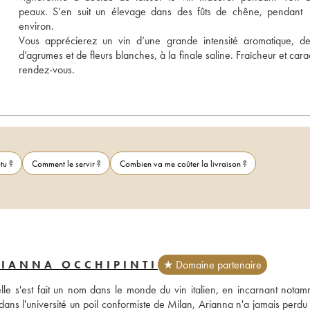
peaux. S’en suit un élevage dans des fûts de chêne, pendant 1
environ. 
Vous apprécierez un vin d’une grande intensité aromatique, de
d’agrumes et de fleurs blanches, à la finale saline. Fraîcheur et cara
rendez-vous.
tu ?
Comment le servir ?
Combien va me coûter la livraison ?
RIANNA OCCHIPINTI
★ Domaine partenaire
le s'est fait un nom dans le monde du vin italien, en incarnant notamm
 dans l'université un poil conformiste de Milan, Arianna n'a jamais perdu