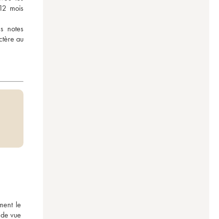
2 mois 
s notes 
ctère au 
ent le 
 de vue 