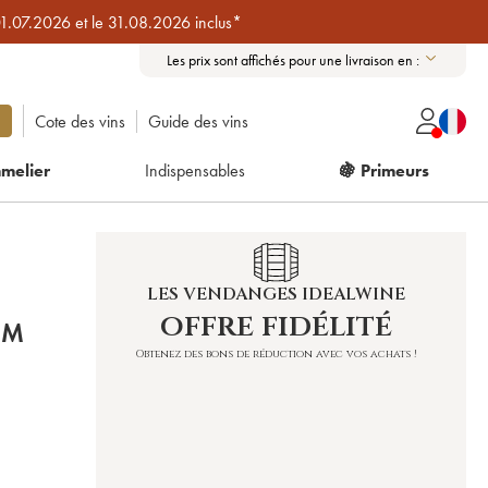
01.07.2026 et le 31.08.2026 inclus*
Les prix sont affichés pour une livraison en :
Cote des vins
Guide des vins
melier
Indispensables
🍇 Primeurs
LES VENDANGES IDEALWINE
offre fidélité
SM
Obtenez des bons de réduction avec vos achats !