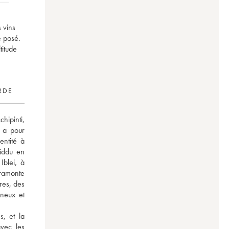
 vins
e posé.
titude
RDE
pinti, 
a pour 
ntité à 
iddu en 
blei, à 
ramonte 
res, des 
neux et 
, et la 
ec les 