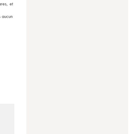
es, et 
s aucun 