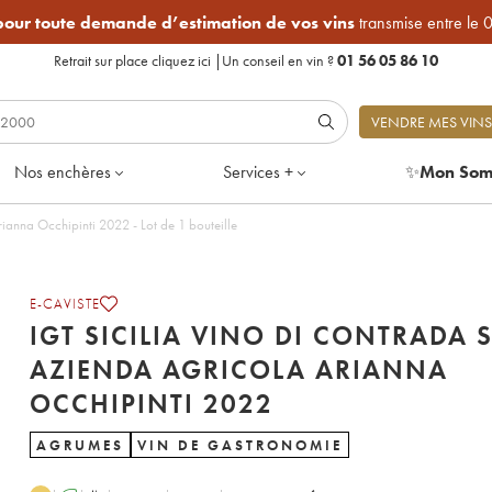
 pour toute demande d’estimation de vos vins
transmise entre le 
Retrait sur place
cliquez ici
|
Un conseil en vin ?
01 56 05 86 10
VENDRE MES VINS
Nos enchères
Services +
✨
Mon Som
IGT Sicilia Vino di Contrada SM Azienda Agricola Arianna Occhipinti 2022 - Lot de 1 bouteille
E-CAVISTE
IGT SICILIA VINO DI CONTRADA 
AZIENDA AGRICOLA ARIANNA
OCCHIPINTI 2022
AGRUMES
VIN DE GASTRONOMIE