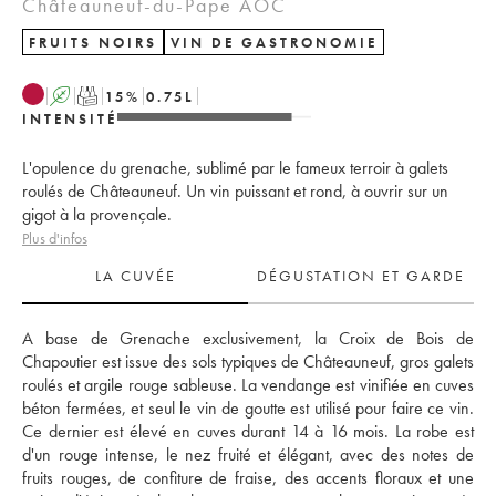
Châteauneuf-du-Pape AOC
FRUITS NOIRS
VIN DE GASTRONOMIE
A
T
15
%
0.75
L
INTENSITÉ
L'opulence du grenache, sublimé par le fameux terroir à galets
roulés de Châteauneuf. Un vin puissant et rond, à ouvrir sur un
gigot à la provençale.
Plus d'infos
LA CUVÉE
DÉGUSTATION ET GARDE
A base de Grenache exclusivement, la Croix de Bois de 
Chapoutier est issue des sols typiques de Châteauneuf, gros galets 
roulés et argile rouge sableuse. La vendange est vinifiée en cuves 
béton fermées, et seul le vin de goutte est utilisé pour faire ce vin. 
Ce dernier est élevé en cuves durant 14 à 16 mois. La robe est 
d'un rouge intense, le nez fruité et élégant, avec des notes de 
fruits rouges, de confiture de fraise, des accents floraux et une 