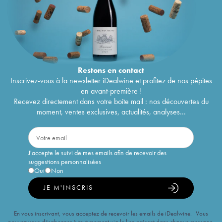
Restons en
contact
Inscrivez-vous à la newsletter iDealwine et profitez de nos pépites
en avant-première !
Recevez directement dans votre boîte mail : nos découvertes du
moment, ventes exclusives, actualités, analyses...
J'accepte le suivi de mes emails afin de recevoir des
suggestions personnalisées
Oui
Non
JE M'INSCRIS
En vous inscrivant, vous acceptez de recevoir les emails de iDealwine. Vous
pouvez vous désabonner à tout moment via le lien présent dans chaque message.