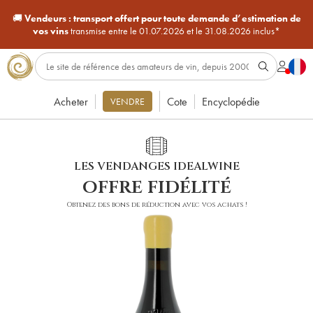
🚚
Vendeurs :
transport offert pour toute demande d’estimation de
vos vins
transmise entre le 01.07.2026 et le 31.08.2026 inclus*
Acheter
Cote
Encyclopédie
VENDRE
LES VENDANGES IDEALWINE
offre fidélité
Obtenez des bons de réduction avec vos achats !