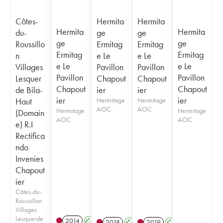
Côtes-
Hermita
Hermita
Hermita
Hermita
du-
ge
ge
ge
ge
Roussillo
Ermitag
Ermitag
Ermitag
Ermitag
n
e Le
e Le
e Le
e Le
Villages
Pavillon
Pavillon
Pavillon
Pavillon
Lesquer
Chapout
Chapout
Chapout
Chapout
de Bila-
ier
ier
ier
ier
Haut
Hermitage
Hermitage
AOC
AOC
Hermitage
Hermitage
(Domain
AOC
AOC
e) R.I
Rectifica
ndo
Invenies
Chapout
ier
Côtes-du-
Roussillon
Villages
Lesquerde
2014
A
2018
A
2019
A