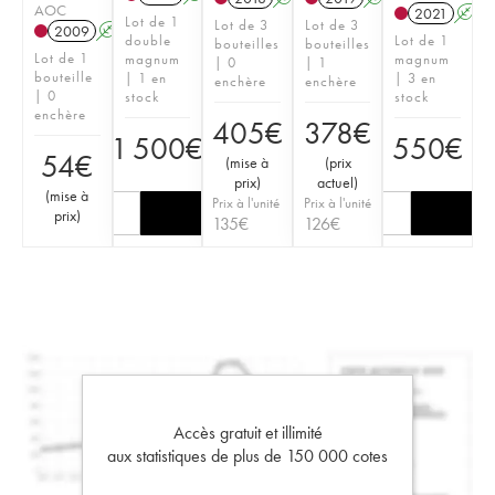
AOC
2021
A
Lot de 1
Lot de 3
Lot de 3
2009
A
double
Lot de 1
bouteilles
bouteilles
Lot de 1
magnum
magnum
| 0
| 1
bouteille
| 1 en
| 3 en
enchère
enchère
| 0
stock
stock
enchère
405
€
378
€
1 500
€
550
€
54
€
(
mise à
(
prix
prix
)
actuel
)
(
mise à
Prix à l'unité
Prix à l'unité
prix
)
135
€
126
€
Accès gratuit et illimité
aux statistiques de plus de 150 000 cotes