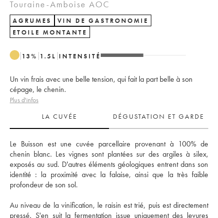
Touraine-Amboise AOC
AGRUMES
VIN DE GASTRONOMIE
ETOILE MONTANTE
13
%
1.5
L
INTENSITÉ
Un vin frais avec une belle tension, qui fait la part belle à son
cépage, le chenin.
Plus d'infos
LA CUVÉE
DÉGUSTATION ET GARDE
Le Buisson est une cuvée parcellaire provenant à 100% de 
chenin blanc. Les vignes sont plantées sur des argiles à silex, 
exposés au sud. D'autres éléments géologiques entrent dans son 
identité : la proximité avec la falaise, ainsi que la très faible 
profondeur de son sol. 
Au niveau de la vinification, le raisin est trié, puis est directement 
pressé. S'en suit la fermentation issue uniquement des levures 