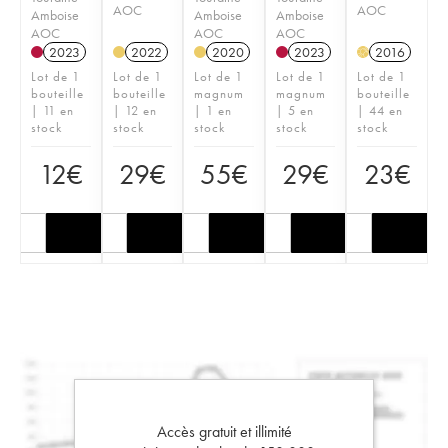
AOC
AOC
Amboise
Amboise
Amboise
AOC
AOC
AOC
2023
2022
2020
2023
2016
H
Lot de 1
Lot de 1
Lot de 1
Lot de 1
Lot de 1
bouteille
bouteille
magnum
magnum
bouteille
| 11 en
| 12 en
| 1 en
| 5 en
| 44 en
stock
stock
stock
stock
stock
12
€
29
€
55
€
29
€
23
€
Accès gratuit et illimité