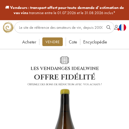
🚚
Vendeurs :
transport offert pour toute demande d’estimation de
vos vins
transmise entre le 01.07.2026 et le 31.08.2026 inclus*
Acheter
Cote
Encyclopédie
VENDRE
LES VENDANGES IDEALWINE
offre fidélité
Obtenez des bons de réduction avec vos achats !