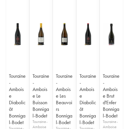
Touraine
Touraine
Touraine
Touraine
Touraine
-
-
-
-
-
Ambois
Ambois
Ambois
Ambois
Ambois
e
e Le
e Les
e
e Brut
Diabolic
Buisson
Beauvoi
Diabolic
d'Enfer
ôt
Bonniga
rs
ôt
Bonniga
Bonniga
l-Bodet
Bonniga
Bonniga
l-Bodet
l-Bodet
Touraine-
l-Bodet
l-Bodet
Touraine-
Amboise
Amboise
Touraine-
Touraine-
Touraine-