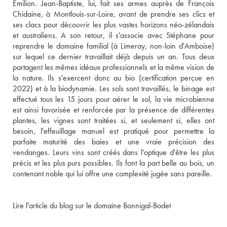
Emilion. Jean-Baptiste, lui, fait ses armes auprès de François 
Chidaine, à Montlouis-sur-Loire, avant de prendre ses clics et 
ses clacs pour découvrir les plus vastes horizons néo-zélandais 
et australiens. A son retour, il s'associe avec Stéphane pour 
reprendre le domaine familial (à Limeray, non-loin d'Amboise) 
sur lequel ce dernier travaillait déjà depuis un an. Tous deux 
partagent les mêmes idéaux professionnels et la même vision de 
la nature. Ils s'exercent donc au bio (certification perçue en 
2022) et à la biodynamie. Les sols sont travaillés, le binage est 
effectué tous les 15 jours pour aérer le sol, la vie microbienne 
est ainsi favorisée et renforcée par la présence de différentes 
plantes, les vignes sont traitées si, et seulement si, elles ont 
besoin, l'effeuillage manuel est pratiqué pour permettre la 
parfaite maturité des baies et une vraie précision des 
vendanges. Leurs vins sont créés dans l'optique d'être les plus 
précis et les plus purs possibles. Ils font la part belle au bois, un 
contenant noble qui lui offre une complexité jugée sans pareille.
Lire l'article du blog sur le domaine Bonnigal-Bodet