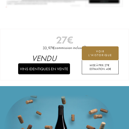
27
€
33,97
€
commission incluse
VOIR
VENDU
L'HISTORIQUE
MISE À PRIX:
27
€
VINS IDENTIQUES EN VENTE
ESTIMATION:
40
€