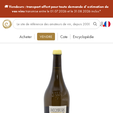
🚚
Vendeurs :
transport offert pour toute demande d’estimation de
vos vins
transmise entre le 01.07.2026 et le 31.08.2026 inclus*
Acheter
Cote
Encyclopédie
VENDRE