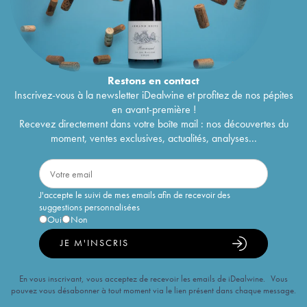
Restons en
contact
Inscrivez-vous à la newsletter iDealwine et profitez de nos pépites
en avant-première !
Recevez directement dans votre boîte mail : nos découvertes du
moment, ventes exclusives, actualités, analyses...
J'accepte le suivi de mes emails afin de recevoir des
suggestions personnalisées
Oui
Non
JE M'INSCRIS
En vous inscrivant, vous acceptez de recevoir les emails de iDealwine. Vous
pouvez vous désabonner à tout moment via le lien présent dans chaque message.