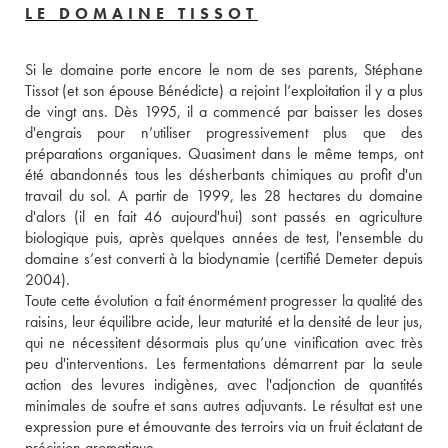
LE DOMAINE TISSOT
Si le domaine porte encore le nom de ses parents, Stéphane 
Tissot (et son épouse Bénédicte) a rejoint l’exploitation il y a plus 
de vingt ans. Dès 1995, il a commencé par baisser les doses 
d'engrais pour n’utiliser progressivement plus que des 
préparations organiques. Quasiment dans le même temps, ont 
été abandonnés tous les désherbants chimiques au profit d'un 
travail du sol. A partir de 1999, les 28 hectares du domaine 
d'alors (il en fait 46 aujourd'hui) sont passés en agriculture 
biologique puis, après quelques années de test, l'ensemble du 
domaine s’est converti à la biodynamie (certifié Demeter depuis 
2004). 
Toute cette évolution a fait énormément progresser la qualité des 
raisins, leur équilibre acide, leur maturité et la densité de leur jus, 
qui ne nécessitent désormais plus qu’une vinification avec très 
peu d'interventions. Les fermentations démarrent par la seule 
action des levures indigènes, avec l'adjonction de quantités 
minimales de soufre et sans autres adjuvants. Le résultat est une 
expression pure et émouvante des terroirs via un fruit éclatant de 
précision aromatique. 