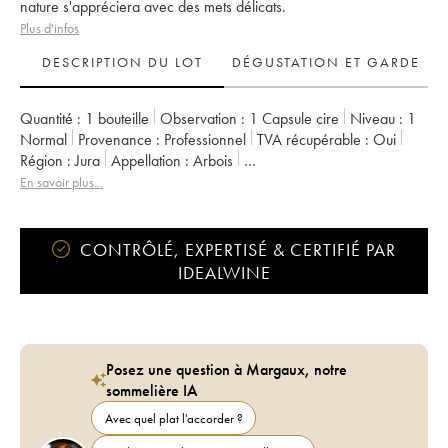
nature s'appréciera avec des mets délicats.
Plus d'infos
DESCRIPTION DU LOT
DÉGUSTATION ET GARDE
Quantité :
1 bouteille
Observation :
1 Capsule cire
Niveau :
1
Normal
Provenance :
professionnel
TVA récupérable :
oui
Région :
Jura
Appellation :
Arbois
Propriétaire :
Bénédicte et Stéphane Tissot
En savoir plus...
CONTRÔLÉ, EXPERTISÉ & CERTIFIÉ PAR
IDEALWINE
Posez une question à Margaux, notre
sommelière IA
Avec quel plat l'accorder ?