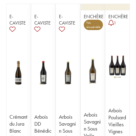
E-
E-
E-
ENCHÈRE
ENCHÈRE
CAVISTE
CAVISTE
CAVISTE
1
TVA
récupérable
Arbois
Arbois
Crémant
Arbois
Arbois
Poulsard
Savagni
du Jura
DD
Savagni
Vieilles
n Sous
Blanc
Bénédic
n Sous
Vignes
Voile