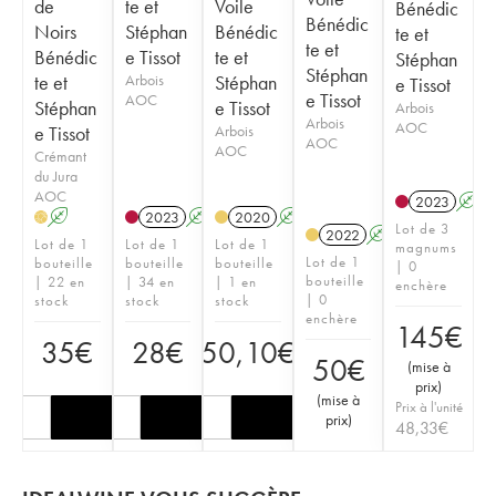
de
te et
Voile
Bénédic
Bénédic
Noirs
Stéphan
Bénédic
te et
te et
Bénédic
e Tissot
te et
Stéphan
Stéphan
te et
Arbois
Stéphan
e Tissot
e Tissot
AOC
Stéphan
e Tissot
Arbois
Arbois
AOC
e Tissot
Arbois
AOC
AOC
Crémant
du Jura
AOC
2023
A
A
2023
A
S
2020
A
H
Lot de 3
2022
A
Lot de 1
Lot de 1
Lot de 1
magnums
Lot de 1
bouteille
bouteille
bouteille
| 0
bouteille
| 22 en
| 34 en
| 1 en
enchère
| 0
stock
stock
stock
enchère
145
€
35
€
28
€
50,10
€
50
€
(
mise à
prix
)
(
mise à
Prix à l'unité
prix
)
48,33
€