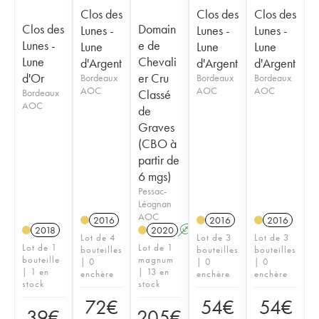
Clos des
Clos des
Clos des
Clos des
Domain
Lunes -
Lunes -
Lunes -
Lunes -
e de
Lune
Lune
Lune
Lune
Chevali
d'Argent
d'Argent
d'Argent
d'Or
er Cru
Bordeaux
Bordeaux
Bordeaux
AOC
AOC
AOC
Bordeaux
Classé
AOC
de
Graves
(CBO à
partir de
6 mgs)
Pessac-
Léognan
AOC
2016
2016
2016
2018
2020
A
T
Lot de 4
Lot de 3
Lot de 3
Lot de 1
Lot de 1
bouteilles
bouteilles
bouteilles
bouteille
magnum
| 0
| 0
| 0
| 1 en
| 13 en
enchère
enchère
enchère
stock
stock
72
€
54
€
54
€
39
€
205
€