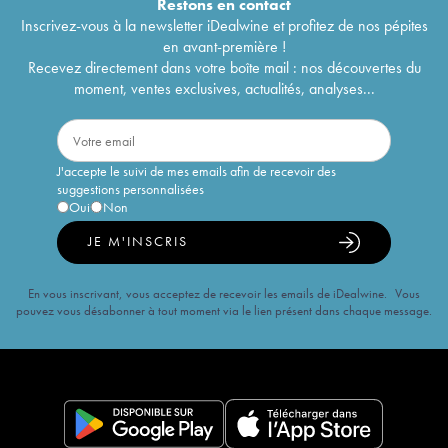
Restons en
contact
Inscrivez-vous à la newsletter iDealwine et profitez de nos pépites
en avant-première !
Recevez directement dans votre boîte mail : nos découvertes du
moment, ventes exclusives, actualités, analyses...
J'accepte le suivi de mes emails afin de recevoir des
suggestions personnalisées
Oui
Non
JE M'INSCRIS
En vous inscrivant, vous acceptez de recevoir les emails de iDealwine. Vous
pouvez vous désabonner à tout moment via le lien présent dans chaque message.