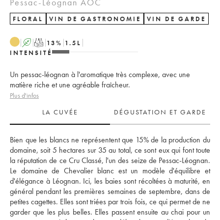
Pessac-Léognan AOC
FLORAL
VIN DE GASTRONOMIE
VIN DE GARDE
A
T
13
%
1.5
L
INTENSITÉ
Un pessac-léognan à l'aromatique très complexe, avec une
matière riche et une agréable fraîcheur.
Plus d'infos
LA CUVÉE
DÉGUSTATION ET GARDE
Bien que les blancs ne représentent que 15% de la production du 
domaine, soit 5 hectares sur 35 au total, ce sont eux qui font toute 
la réputation de ce Cru Classé, l'un des seize de Pessac-Léognan. 
Le domaine de Chevalier blanc est un modèle d'équilibre et 
d'élégance à Léognan. Ici, les baies sont récoltées à maturité, en 
général pendant les premières semaines de septembre, dans de 
petites cagettes. Elles sont triées par trois fois, ce qui permet de ne 
garder que les plus belles. Elles passent ensuite au chai pour un 