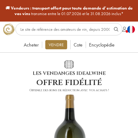
🚚
Vendeurs :
transport offert pour toute demande d’estimation de
vos vins
transmise entre le 01.07.2026 et le 31.08.2026 inclus*
Acheter
Cote
Encyclopédie
VENDRE
LES VENDANGES IDEALWINE
offre fidélité
Obtenez des bons de réduction avec vos achats !