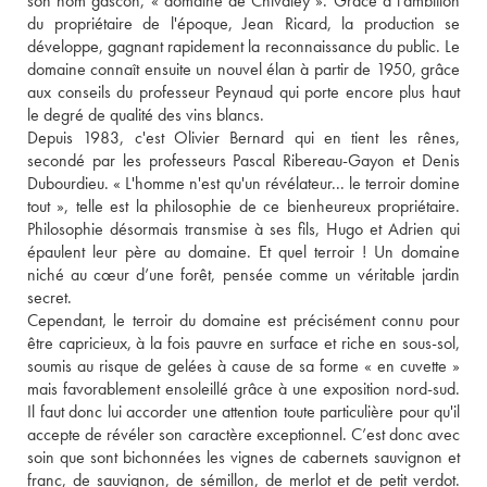
son nom gascon, « domaine de Chivaley ». Grâce à l'ambition 
du propriétaire de l'époque, Jean Ricard, la production se 
développe, gagnant rapidement la reconnaissance du public. Le 
domaine connaît ensuite un nouvel élan à partir de 1950, grâce 
aux conseils du professeur Peynaud qui porte encore plus haut 
le degré de qualité des vins blancs. 
Depuis 1983, c'est Olivier Bernard qui en tient les rênes, 
secondé par les professeurs Pascal Ribereau-Gayon et Denis 
Dubourdieu. « L'homme n'est qu'un révélateur... le terroir domine 
tout », telle est la philosophie de ce bienheureux propriétaire. 
Philosophie désormais transmise à ses fils, Hugo et Adrien qui 
épaulent leur père au domaine. Et quel terroir ! Un domaine 
niché au cœur d’une forêt, pensée comme un véritable jardin 
secret. 
Cependant, le terroir du domaine est précisément connu pour 
être capricieux, à la fois pauvre en surface et riche en sous-sol, 
soumis au risque de gelées à cause de sa forme « en cuvette » 
mais favorablement ensoleillé grâce à une exposition nord-sud. 
Il faut donc lui accorder une attention toute particulière pour qu'il 
accepte de révéler son caractère exceptionnel. C’est donc avec 
soin que sont bichonnées les vignes de cabernets sauvignon et 
franc, de sauvignon, de sémillon, de merlot et de petit verdot. 