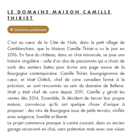
LE DOMAINE MAISON CAMILLE
THIRIET
★ Domaine partenaire
C’est au cœur de la Côte de Nuits, dans le petit village de 
Comblanchien, que la Maison Camille Thiriet a vu le jour en 
2016. En face du château, dans un chai minuscule, se joue une 
histoire singulière : celle d’un duo de passionnés qui a choisi de 
sortir des sentiers battus pour écrire une page neuve de la 
Bourgogne contemporaine. Camille Thiriet, bourguignonne de 
cœur, et Matt Chittick, chef de cave canadien formé à la 
précision, se sont rencontrés au sein du domaine de Bellene. 
Matt y était chef de cave depuis 2011, Camille y gérait les 
ventes dès 2014. Ensemble, ils décident de lancer leur propre 
maison, convaincus qu’ils ont quelque chose d’unique à 
proposer : des vins de Bourgogne issus de petits terroirs, vinifiés 
avec exigence, humilité et liberté.
Le projet commence presque à contre-courant, dans un ancien 
garage reconverti en chai, sans prétention mais avec une vision 