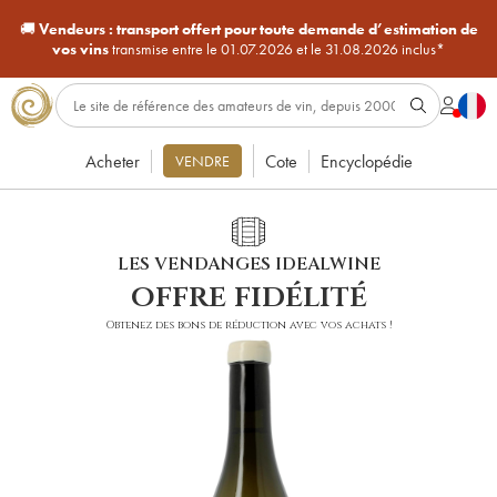
🚚
Vendeurs :
transport offert pour toute demande d’estimation de
vos vins
transmise entre le 01.07.2026 et le 31.08.2026 inclus*
Acheter
Cote
Encyclopédie
VENDRE
LES VENDANGES IDEALWINE
offre fidélité
Obtenez des bons de réduction avec vos achats !