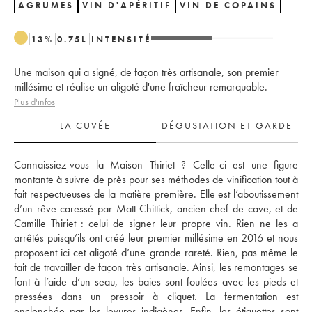
AGRUMES
VIN D'APÉRITIF
VIN DE COPAINS
13
%
0.75
L
INTENSITÉ
Une maison qui a signé, de façon très artisanale, son premier
millésime et réalise un aligoté d'une fraîcheur remarquable.
Plus d'infos
LA CUVÉE
DÉGUSTATION ET GARDE
Connaissiez-vous la Maison Thiriet ? Celle-ci est une figure 
montante à suivre de près pour ses méthodes de vinification tout à 
fait respectueuses de la matière première. Elle est l’aboutissement 
d’un rêve caressé par Matt Chittick, ancien chef de cave, et de 
Camille Thiriet : celui de signer leur propre vin. Rien ne les a 
arrêtés puisqu’ils ont créé leur premier millésime en 2016 et nous 
proposent ici cet aligoté d’une grande rareté. Rien, pas même le 
fait de travailler de façon très artisanale. Ainsi, les remontages se 
font à l’aide d’un seau, les baies sont foulées avec les pieds et 
pressées dans un pressoir à cliquet. La fermentation est 
enclenchée par les levures indigènes. Enfin, les étiquettes sont 