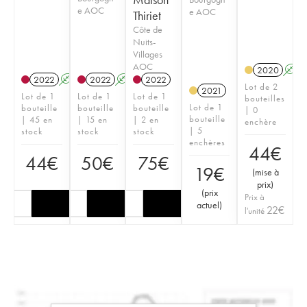
e AOC
e AOC
Thiriet
Côte de
Nuits-
Villages
AOC
2020
A
2022
A
K
2022
A
2022
Lot de 2
2021
Lot de 1
Lot de 1
Lot de 1
bouteilles
Lot de 1
bouteille
bouteille
bouteille
| 0
bouteille
| 45 en
| 15 en
| 2 en
enchère
| 5
stock
stock
stock
enchères
44
€
44
€
50
€
75
€
19
€
(
mise à
prix
)
(
prix
Prix à
actuel
)
22
€
l'unité