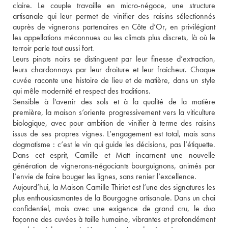
claire. Le couple travaille en micro-négoce, une structure 
artisanale qui leur permet de vinifier des raisins sélectionnés 
auprès de vignerons partenaires en Côte d’Or, en privilégiant 
les appellations méconnues ou les climats plus discrets, là où le 
terroir parle tout aussi fort. 
Leurs pinots noirs se distinguent par leur finesse d’extraction, 
leurs chardonnays par leur droiture et leur fraîcheur. Chaque 
cuvée raconte une histoire de lieu et de matière, dans un style 
qui mêle modernité et respect des traditions. 
Sensible à l’avenir des sols et à la qualité de la matière 
première, la maison s’oriente progressivement vers la viticulture 
biologique, avec pour ambition de vinifier à terme des raisins 
issus de ses propres vignes. L’engagement est total, mais sans 
dogmatisme : c’est le vin qui guide les décisions, pas l’étiquette. 
Dans cet esprit, Camille et Matt incarnent une nouvelle 
génération de vignerons-négociants bourguignons, animés par 
l’envie de faire bouger les lignes, sans renier l’excellence.
Aujourd’hui, la Maison Camille Thiriet est l’une des signatures les 
plus enthousiasmantes de la Bourgogne artisanale. Dans un chai 
confidentiel, mais avec une exigence de grand cru, le duo 
façonne des cuvées à taille humaine, vibrantes et profondément 