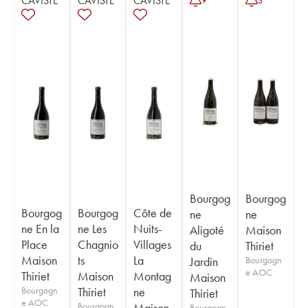
CAVISTE
CAVISTE
CAVISTE
9
3
Bourgog
Bourgog
Bourgog
Bourgog
Côte de
ne
ne
ne En la
ne Les
Nuits-
Aligoté
Maison
Place
Chagnio
Villages
du
Thiriet
Maison
ts
La
Jardin
Bourgogn
e AOC
Thiriet
Maison
Montag
Maison
Bourgogn
Thiriet
ne
Thiriet
e AOC
Bourgogn
Maison
Bourgogn