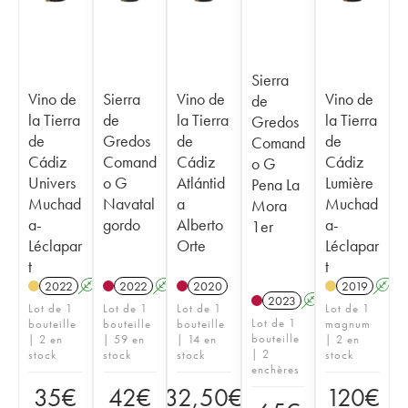
Sierra
Vino de
Sierra
Vino de
Vino de
de
la Tierra
de
la Tierra
la Tierra
Gredos
de
Gredos
de
de
Comand
Cádiz
Comand
Cádiz
Cádiz
o G
Univers
o G
Atlántid
Lumière
Pena La
Muchad
Navatal
a
Muchad
Mora
a-
gordo
Alberto
a-
1er
Léclapar
Orte
Léclapar
t
t
2022
A
2022
A
2020
2019
A
2023
A
Lot de 1
Lot de 1
Lot de 1
Lot de 1
Lot de 1
bouteille
bouteille
bouteille
magnum
bouteille
| 2 en
| 59 en
| 14 en
| 2 en
| 2
stock
stock
stock
stock
enchères
35
€
42
€
32,50
€
120
€