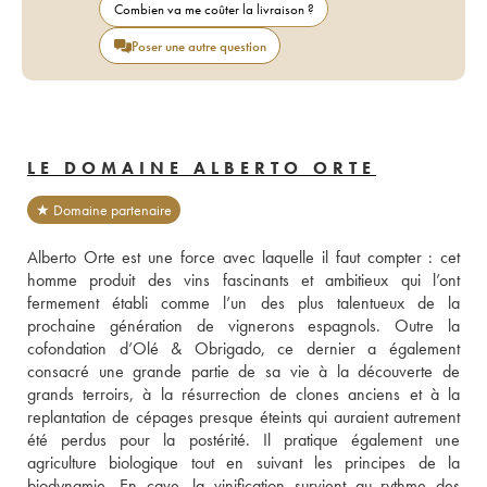
Combien va me coûter la livraison ?
Poser une autre question
LE DOMAINE ALBERTO ORTE
★ Domaine partenaire
Alberto Orte est une force avec laquelle il faut compter : cet 
homme produit des vins fascinants et ambitieux qui l’ont 
fermement établi comme l’un des plus talentueux de la 
prochaine génération de vignerons espagnols. Outre la 
cofondation d’Olé & Obrigado, ce dernier a également 
consacré une grande partie de sa vie à la découverte de 
grands terroirs, à la résurrection de clones anciens et à la 
replantation de cépages presque éteints qui auraient autrement 
été perdus pour la postérité. Il pratique également une 
agriculture biologique tout en suivant les principes de la 
biodynamie. En cave, la vinification survient au rythme des 