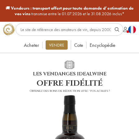
🚚
Vendeurs :
transport offert pour toute demande d’estimation de
vos vins
transmise entre le 01.07.2026 et le 31.08.2026 inclus*
Acheter
Cote
Encyclopédie
VENDRE
LES VENDANGES IDEALWINE
offre fidélité
Obtenez des bons de réduction avec vos achats !