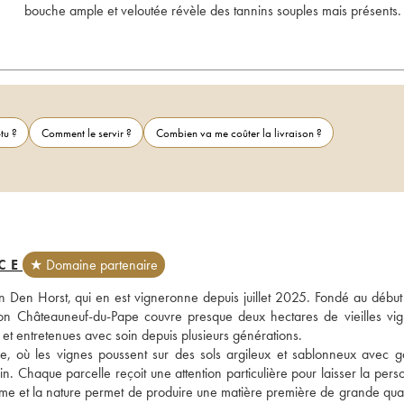
bouche ample et veloutée révèle des tannins souples mais présents.
tu ?
Comment le servir ?
Combien va me coûter la livraison ?
CE
★ Domaine partenaire
 Den Horst, qui en est vigneronne depuis juillet 2025. Fondé au début 
ion Châteauneuf-du-Pape couvre presque deux hectares de vieilles vig
t entretenues avec soin depuis plusieurs générations. 
le, où les vignes poussent sur des sols argileux et sablonneux avec gal
n. Chaque parcelle reçoit une attention particulière pour laisser la perso
me et la nature permet de produire une matière première de grande qualit