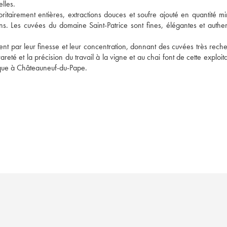
lles. 
oritairement entières, extractions douces et soufre ajouté en quantité mi
ns. Les cuvées du domaine Saint-Patrice sont fines, élégantes et authent
 
t par leur finesse et leur concentration, donnant des cuvées très reche
areté et la précision du travail à la vigne et au chai font de cette exploita
ique à Châteauneuf-du-Pape.