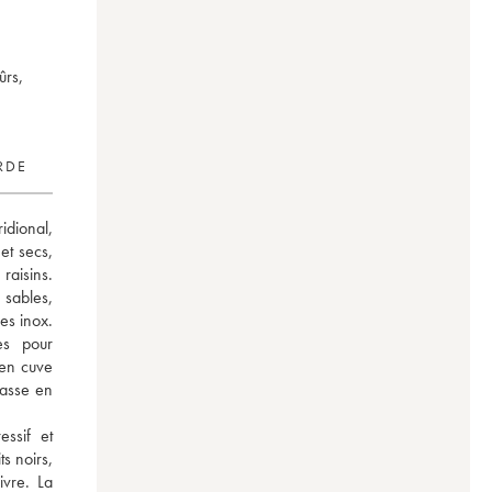
ûrs,
RDE
dional, 
t secs, 
raisins. 
sables, 
es inox. 
s pour 
en cuve 
passe en 
ssif et 
 noirs, 
vre. La 