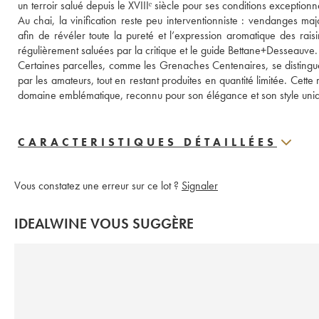
un terroir salué depuis le XVIIIᵉ siècle pour ses conditions exceptionne
Au chai, la vinification reste peu interventionniste : vendanges maj
afin de révéler toute la pureté et l’expression aromatique des raisi
régulièrement saluées par la critique et le guide Bettane+Desseauve.
Certaines parcelles, comme les Grenaches Centenaires, se distinguen
par les amateurs, tout en restant produites en quantité limitée. Cette r
domaine emblématique, reconnu pour son élégance et son style un
CARACTERISTIQUES DÉTAILLÉES
Vous constatez une erreur sur ce lot ?
Signaler
IDEALWINE VOUS SUGGÈRE