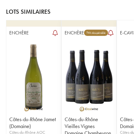
LOTS SIMILAIRES
ENCHÈRE
ENCHÈRE
E-CAVI
TVA récupérable
Côtes-du-Rhône Jamet
Côtes-du-Rhône
Côtes-
(Domaine)
Vieilles Vignes
Domain
Côtes-du-Rhône AOC
Domaine Chambeyron
Côtes-d