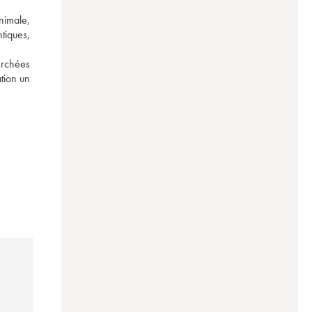
nimale, 
iques, 
rchées 
tion un 