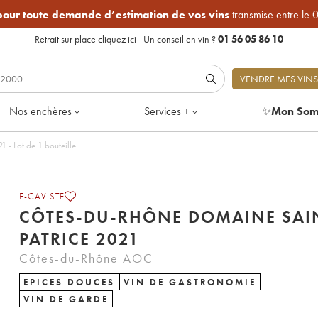
 pour toute demande d’estimation de vos vins
transmise entre le 
Retrait sur place
cliquez ici
|
Un conseil en vin ?
01 56 05 86 10
VENDRE MES VINS
Nos enchères
Services +
✨
Mon Som
-Rhône Domaine Saint-Patrice 2021 - Lot de 1 bouteille
E-CAVISTE
CÔTES-DU-RHÔNE DOMAINE SAI
PATRICE 2021
Côtes-du-Rhône AOC
EPICES DOUCES
VIN DE GASTRONOMIE
VIN DE GARDE