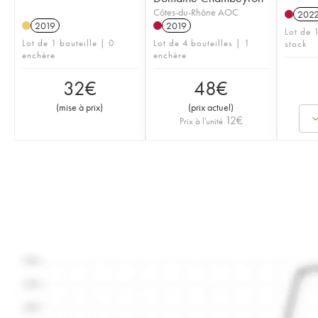
Côtes-du-Rhône AOC
202
2019
2019
Lot de 1
Lot de 1 bouteille | 0
Lot de 4 bouteilles | 1
stock
enchère
enchère
32
€
48
€
(
mise à prix
)
(
prix actuel
)
12
€
Prix à l'unité