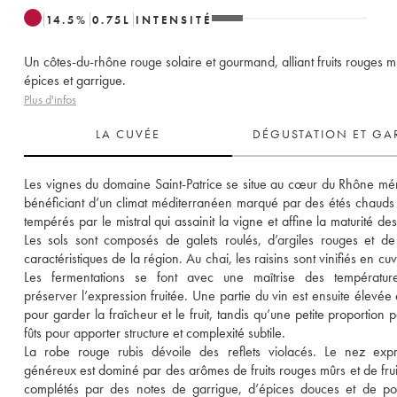
14.5
%
0.75
L
INTENSITÉ
Un côtes-du-rhône rouge solaire et gourmand, alliant fruits rouges m
épices et garrigue.
Plus d'infos
LA CUVÉE
DÉGUSTATION ET GA
Les vignes du domaine Saint-Patrice se situe au cœur du Rhône méri
bénéficiant d’un climat méditerranéen marqué par des étés chauds e
tempérés par le mistral qui assainit la vigne et affine la maturité des 
Les sols sont composés de galets roulés, d’argiles rouges et de 
caractéristiques de la région. Au chai, les raisins sont vinifiés en cuv
Les fermentations se font avec une maîtrise des température
préserver l’expression fruitée. Une partie du vin est ensuite élevée 
pour garder la fraîcheur et le fruit, tandis qu’une petite proportion 
fûts pour apporter structure et complexité subtile. 
La robe rouge rubis dévoile des reflets violacés. Le nez expre
généreux est dominé par des arômes de fruits rouges mûrs et de fruits
complétés par des notes de garrigue, d’épices douces et de poi