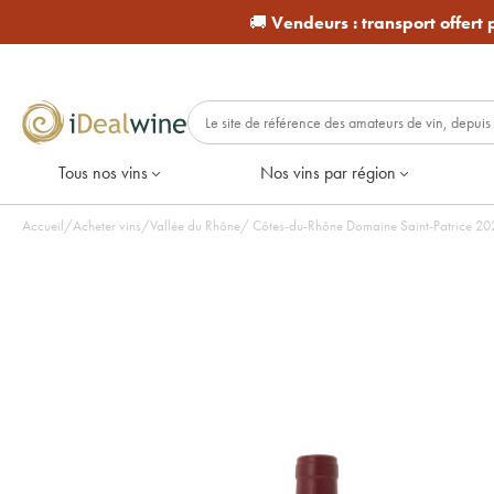
🚚
Vendeurs :
transport offert
Tous nos vins
Nos vins par région
Accueil
/
Acheter vins
/
Vallée du Rhône
/
Côtes-du