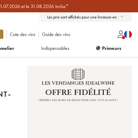
01.07.2026 et le 31.08.2026 inclus*
Les prix sont affichés pour une livraison en :
Cote des vins
Guide des vins
melier
Indispensables
🍇 Primeurs
LES VENDANGES IDEALWINE
offre fidélité
NT-
Obtenez des bons de réduction avec vos achats !