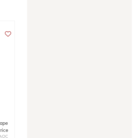
Pape
rice
 AOC