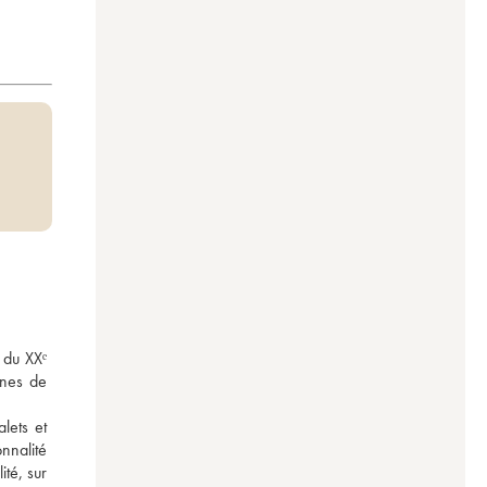
du XXᵉ 
nes de 
ets et 
nnalité 
é, sur 