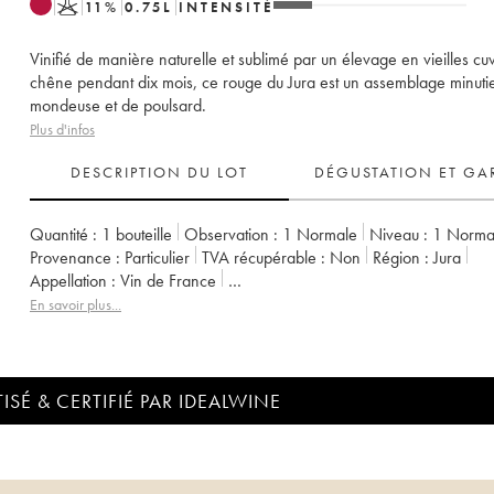
K
11
%
0.75
L
INTENSITÉ
Vinifié de manière naturelle et sublimé par un élevage en vieilles cu
chêne pendant dix mois, ce rouge du Jura est un assemblage minuti
mondeuse et de poulsard.
Plus d'infos
DESCRIPTION DU LOT
DÉGUSTATION ET GA
Quantité :
1 bouteille
Observation :
1 Normale
Niveau :
1
Norma
Provenance :
particulier
TVA récupérable :
non
Région :
Jura
Appellation :
Vin de France
Propriétaire :
Cavarodes (Domaine des) - Etienne Thiébaud
En savoir plus...
ISÉ & CERTIFIÉ PAR IDEALWINE