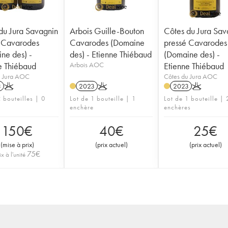
du Jura Savagnin
Arbois Guille-Bouton
Côtes du Jura Sav
 Cavarodes
Cavarodes (Domaine
pressé Cavarodes
ne des) -
des) - Etienne Thiébaud
(Domaine des) -
e Thiébaud
Arbois AOC
Etienne Thiébaud
u Jura AOC
Côtes du Jura AOC
3
K
2023
K
2023
K
 bouteilles | 0
Lot de 1 bouteille | 1
Lot de 1 bouteille | 
enchère
enchères
150
€
40
€
25
€
(
mise à prix
)
(
prix actuel
)
(
prix actuel
)
75
€
ix à l'unité