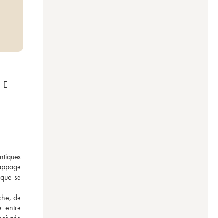
NE
tiques 
appage 
que se 
he, de 
 entre 
poivrée 