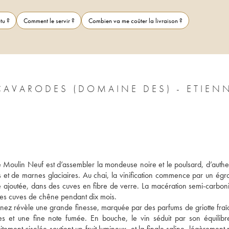
tu ?
Comment le servir ?
Combien va me coûter la livraison ?
CAVARODES (DOMAINE DES) - ETIEN
Moulin Neuf est d’assembler la mondeuse noire et le poulsard, d’authen
s et de marnes glaciaires. Au chai, la vinification commence par un égr
 ajoutée, dans des cuves en fibre de verre. La macération semi-carboni
lles cuves de chêne pendant dix mois. 
e nez révèle une grande finesse, marquée par des parfums de griotte fraîc
s et une fine note fumée. En bouche, le vin séduit par son équilibre
aitement ciselée soutient un fruit lumineux, et la finale saline, légèrement 