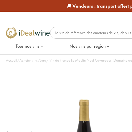
🚚
Vendeurs :
transport offert
Tous nos vins
Nos vins par région
Accueil
/
Acheter vins
/
Jura
/