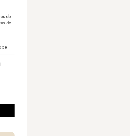
ves de
eux de
RDE
l