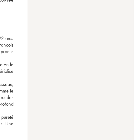
2 ans. 
ançois 
promis 
e en le 
ialise 
usseau, 
omme le 
ers des 
profond 
 pureté 
ns. Une 