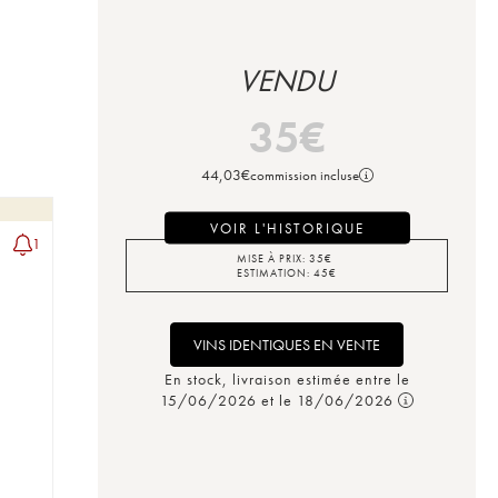
VENDU
35
€
44,03
€
commission incluse
VOIR L'HISTORIQUE
1
MISE À PRIX:
35
€
ESTIMATION:
45
€
VINS IDENTIQUES EN VENTE
En stock, livraison estimée entre le
15/06/2026 et le 18/06/2026