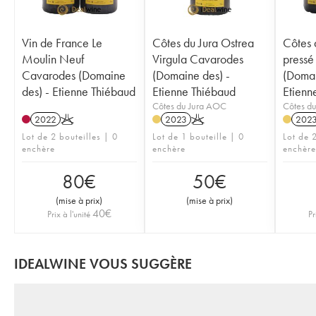
Vin de France Le
Côtes du Jura Ostrea
Côtes 
Moulin Neuf
Virgula Cavarodes
pressé
Cavarodes (Domaine
(Domaine des) -
(Domai
des) - Etienne Thiébaud
Etienne Thiébaud
Etienn
Côtes du Jura AOC
Côtes d
2022
K
2023
K
202
Lot de 2 bouteilles | 0
Lot de 1 bouteille | 0
Lot de 2
enchère
enchère
enchère
80
€
50
€
(
mise à prix
)
(
mise à prix
)
40
€
Prix à l'unité
Pr
IDEALWINE VOUS SUGGÈRE