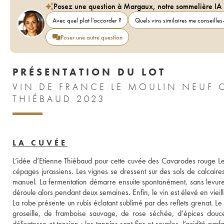
Posez une question à Margaux, notre sommelière IA
Avec quel plat l'accorder ?
Quels vins similaires me conseilles-
Poser une autre question
PRÉSENTATION DU LOT
VIN DE FRANCE LE MOULIN NEUF 
THIÉBAUD 2023
LA CUVÉE
L’idée d’Etienne Thiébaud pour cette cuvée des Cavarodes rouge Le 
cépages jurassiens. Les vignes se dressent sur des sols de calcaire
manuel. La fermentation démarre ensuite spontanément, sans levure
déroule alors pendant deux semaines. Enfin, le vin est élevé en viei
La robe présente un rubis éclatant sublimé par des reflets grenat. L
groseille, de framboise sauvage, de rose séchée, d’épices douce
délicatesse et tension : les tannins sont fins et souples, l’acidité parf