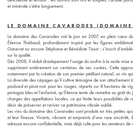
et minérale s’étire longuement.
LE DOMAINE CAVARODES (DOMAINE 
Le domaine des Cavarodes voit le jour en 2007, en plein cœur du J
Étienne Thiébaud, profondément inspiré par les figures emblémati
Ganevat ou encore Stéphane et Bénédicte Tissot ; s’inscrit d’embl
sur la qualité.
Dès 2008, il réduit drastiquement l’usage du soufre à la seule mise e
supprimant entièrement sur certaines de ses cuvées. Cette approche 
notamment par la création de son premier pétillant naturel, un vin q
La diversité des cépages qu’il cultive témoigne de son attachement à
poulsard et pinot noir pour les rouges, répartis sur 8 hectares de v
portugais bleu et l’enfariné, qu’Étienne tente de remettre au goût du
charges des appellations locales, ce qui limite leurs possibilités d
désir de préserver et raviver ce patrimoine viticole oublié.
Les vins du domaine des Cavarodes sont produits en très petites quant
et leur finesse. Vivants, vibrants et empreints d’une rare sincérité, i
adresse encore confidentielle, mais déjà culte pour les amateurs de 