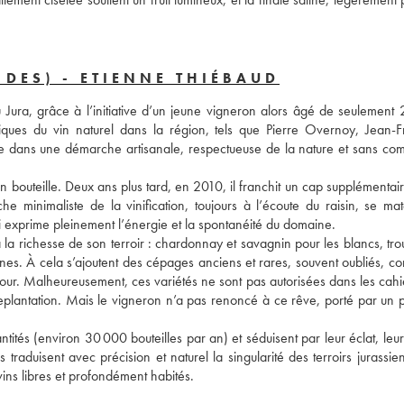
DES) - ETIENNE THIÉBAUD
ura, grâce à l’initiative d’un jeune vigneron alors âgé de seulement 2
ques du vin naturel dans la région, tels que Pierre Overnoy, Jean-Fr
ée dans une démarche artisanale, respectueuse de la nature et sans com
n bouteille. Deux ans plus tard, en 2010, il franchit un cap supplémentair
minimaliste de la vinification, toujours à l’écoute du raisin, se matér
ui exprime pleinement l’énergie et la spontanéité du domaine.
 la richesse de son terroir : chardonnay et savagnin pour les blancs, tro
ignes. À cela s’ajoutent des cépages anciens et rares, souvent oubliés, c
 jour. Malheureusement, ces variétés ne sont pas autorisées dans les cahi
e replantation. Mais le vigneron n’a pas renoncé à ce rêve, porté par un 
ités (environ 30 000 bouteilles par an) et séduisent par leur éclat, leur
ls traduisent avec précision et naturel la singularité des terroirs jurassie
vins libres et profondément habités.