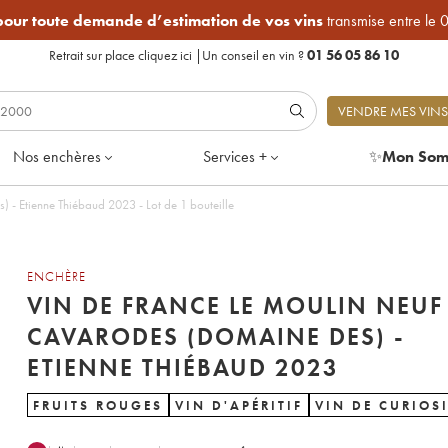
 pour toute demande d’estimation de vos vins
transmise entre le 
Retrait sur place
cliquez ici
|
Un conseil en vin ?
01 56 05 86 10
VENDRE MES VINS
Nos enchères
Services +
✨
Mon Som
Vin de France Le Moulin Neuf Cavarodes (Domaine des) - Etienne Thiébaud 2023 - Lot de 1 bouteille
ENCHÈRE
VIN DE FRANCE LE MOULIN NEUF
CAVARODES (DOMAINE DES) -
ETIENNE THIÉBAUD 2023
FRUITS ROUGES
VIN D'APÉRITIF
VIN DE CURIOSI