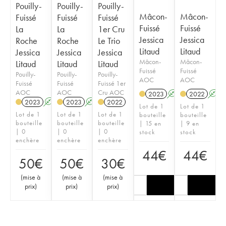
Pouilly-
Pouilly-
Pouilly-
Mâcon-
Mâcon-
Fuissé
Fuissé
Fuissé
Fuissé
Fuissé
La
La
1er Cru
Jessica
Jessica
Roche
Roche
Le Trio
Litaud
Litaud
Jessica
Jessica
Jessica
Mâcon-
Mâcon-
Litaud
Litaud
Litaud
Fuissé
Fuissé
Pouilly-
Pouilly-
Pouilly-
AOC
AOC
Fuissé
Fuissé
Fuissé 1er
AOC
AOC
Cru AOC
2023
A
2022
A
2023
A
2023
A
2022
Lot de 1
Lot de 1
Lot de 1
Lot de 1
Lot de 1
bouteille
bouteille
bouteille
bouteille
bouteille
| 15 en
| 9 en
| 0
| 0
| 0
stock
stock
enchère
enchère
enchère
44
€
44
€
50
€
50
€
30
€
(
mise à
(
mise à
(
mise à
prix
)
prix
)
prix
)