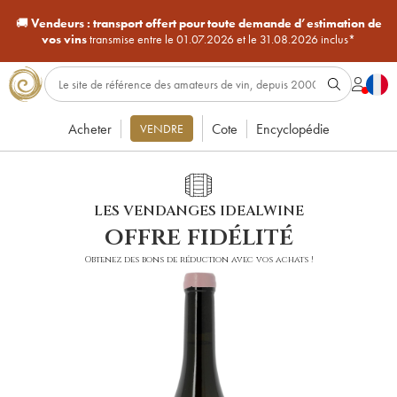
🚚
Vendeurs :
transport offert pour toute demande d’estimation de
vos vins
transmise entre le 01.07.2026 et le 31.08.2026 inclus*
Acheter
Cote
Encyclopédie
VENDRE
LES VENDANGES IDEALWINE
offre fidélité
Obtenez des bons de réduction avec vos achats !