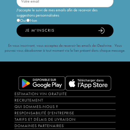
J'accepte le suivi de mes emails afin de recevoir des
suggestions personnalisées
Oui
Non
JE M'INSCRIS
En vous inscrivant, vous acceptez de recevoir les emails de iDealwine. Vous
pouvez vous désabonner à tout moment via le lien présent dans chaque message.
ESTIMATION VIN GRATUITE
RECRUTEMENT
QUI SOMMES-NOUS ?
RESPONSABILITÉ D'ENTREPRISE
TARIFS ET DÉLAIS DE LIVRAISON
DOMAINES PARTENAIRES