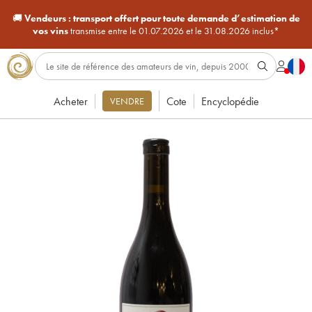
🚚
Vendeurs :
transport offert pour toute demande d’estimation de
vos vins
transmise entre le 01.07.2026 et le 31.08.2026 inclus*
Acheter
Cote
Encyclopédie
VENDRE