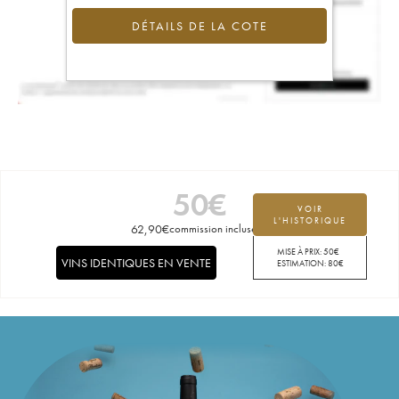
DÉTAILS DE LA COTE
50
€
VOIR
L'HISTORIQUE
62,90
€
commission incluse
MISE À PRIX:
50
€
VINS IDENTIQUES EN VENTE
ESTIMATION:
80
€