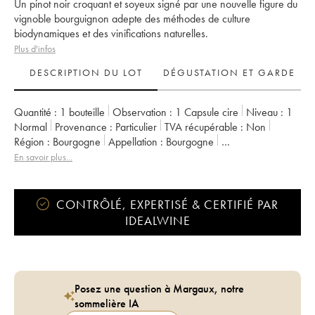
Un pinot noir croquant et soyeux signé par une nouvelle figure du
vignoble bourguignon adepte des méthodes de culture
biodynamiques et des vinifications naturelles.
Plus d'infos
DESCRIPTION DU LOT
DÉGUSTATION ET GARDE
Quantité :
1 bouteille
Observation :
1 Capsule cire
Niveau :
1
Normal
Provenance :
particulier
TVA récupérable :
non
Région :
Bourgogne
Appellation :
Bourgogne
Propriétaire :
Bastian Wolber
En savoir plus...
CONTRÔLÉ, EXPERTISÉ & CERTIFIÉ PAR
IDEALWINE
Posez une question à Margaux, notre
sommelière IA