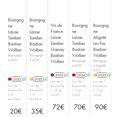
Bourgog
Bourgog
Vin de
Bourgog
Bourgog
ne
ne
France
ne
ne
Laisse
Laisse
Laisse
Laisse
Aligoté
Tomber
Tomber
Tomber
Tomber
Les Fas
Bastian
Bastian
Gamay
Bastian
Bastian
Wolber
Wolber
Bastian
Wolber
Wolber
Bourgogn
Bourgogn
e AOC
e AOC
Wolber
Bourgogn
Bourgogn
e AOC
e Aligoté
AOC
2023
A
K
2024
A
K
2023
A
2022
A
K
2022
A
K
Lot de 1
Lot de 1
Lot de 1
Lot de 1
Lot de 1
bouteille
bouteille
bouteille
bouteille
bouteille
| 12 en
| 2 en
| 2 en
| 0
| 0
stock
stock
stock
enchère
enchère
72
€
70
€
90
€
20
€
35
€