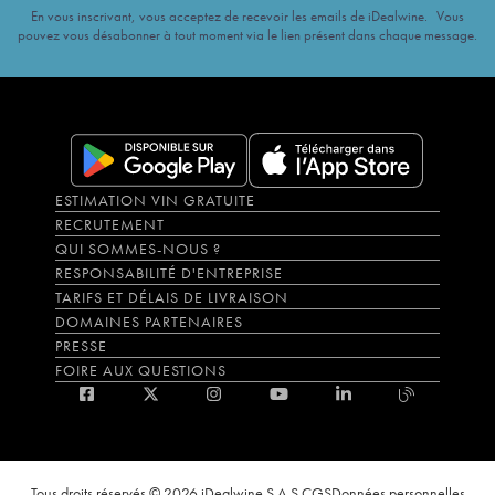
En vous inscrivant, vous acceptez de recevoir les emails de iDealwine. Vous
pouvez vous désabonner à tout moment via le lien présent dans chaque message.
ESTIMATION VIN GRATUITE
RECRUTEMENT
QUI SOMMES-NOUS ?
RESPONSABILITÉ D'ENTREPRISE
TARIFS ET DÉLAIS DE LIVRAISON
DOMAINES PARTENAIRES
PRESSE
FOIRE AUX QUESTIONS
Tous droits réservés © 2026 iDealwine S.A.S.
CGS
Données personnelles