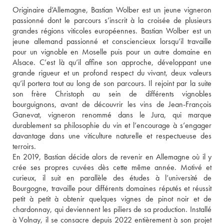
Originaire d’Allemagne, Bastian Wolber est un jeune vigneron 
passionné dont le parcours s’inscrit à la croisée de plusieurs 
grandes régions viticoles européennes. Bastian Wolber est un 
jeune allemand passionné et consciencieux lorsqu’il travaille 
pour un vignoble en Moselle puis pour un autre domaine en 
Alsace. C’est là qu’il affine son approche, développant une 
grande rigueur et un profond respect du vivant, deux valeurs 
qu’il portera tout au long de son parcours. Il rejoint par la suite 
son frère Christoph au sein de différents vignobles 
bourguignons, avant de découvrir les vins de Jean-François 
Ganevat, vigneron renommé dans le Jura, qui marque 
durablement sa philosophie du vin et l’encourage à s’engager 
davantage dans une viticulture naturelle et respectueuse des 
terroirs.

En 2019, Bastian décide alors de revenir en Allemagne où il y 
crée ses propres cuvées dès cette même année. Motivé et 
curieux, il suit en parallèle des études à l’université de 
Bourgogne, travaille pour différents domaines réputés et réussit 
petit à petit à obtenir quelques vignes de pinot noir et de 
chardonnay, qui deviennent les piliers de sa production. Installé 
à Volnay, il se consacre depuis 2022 entièrement à son projet 