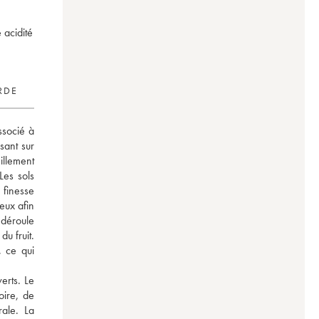
 acidité
RDE
socié à 
ant sur 
llement 
es sols 
finesse 
ux afin 
déroule 
u fruit. 
 ce qui 
rts. Le 
ire, de 
ale. La 