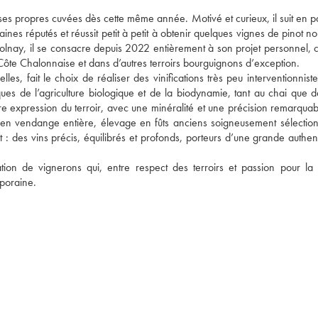
es propres cuvées dès cette même année. Motivé et curieux, il suit en par
nes réputés et réussit petit à petit à obtenir quelques vignes de pinot noi
Volnay, il se consacre depuis 2022 entièrement à son projet personnel, cu
ôte Chalonnaise et dans d’autres terroirs bourguignons d’exception.

s, fait le choix de réaliser des vinifications très peu interventionniste
tiques de l’agriculture biologique et de la biodynamie, tant au chai que d
ure expression du terroir, avec une minéralité et une précision remarquab
 en vendange entière, élevage en fûts anciens soigneusement sélectionn
: des vins précis, équilibrés et profonds, porteurs d’une grande authenti
ion de vignerons qui, entre respect des terroirs et passion pour la n
mporaine.