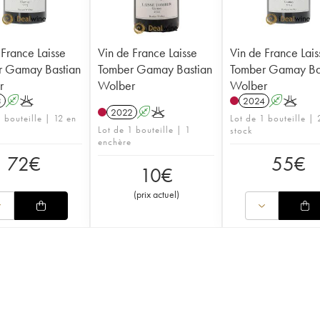
 France Laisse
Vin de France Laisse
Vin de France Lais
r Gamay Bastian
Tomber Gamay Bastian
Tomber Gamay Ba
r
Wolber
Wolber
3
A
K
2024
A
K
2022
A
K
 bouteille | 12 en
Lot de 1 bouteille | 
Lot de 1 bouteille | 1
stock
enchère
72
€
55
€
10
€
(
prix actuel
)