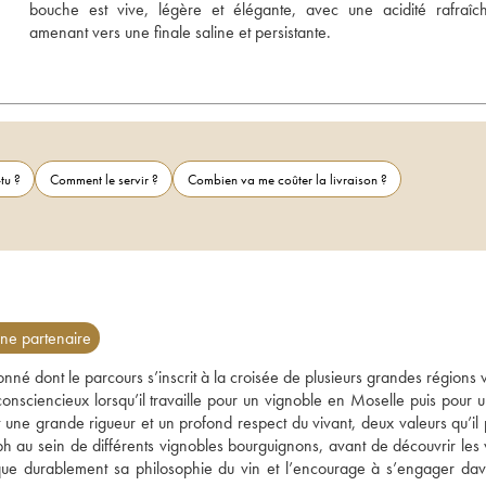
bouche est vive, légère et élégante, avec une acidité rafraîchi
amenant vers une finale saline et persistante.
tu ?
Comment le servir ?
Combien va me coûter la livraison ?
e partenaire
é dont le parcours s’inscrit à la croisée de plusieurs grandes régions vi
sciencieux lorsqu’il travaille pour un vignoble en Moselle puis pour un
une grande rigueur et un profond respect du vivant, deux valeurs qu’il p
toph au sein de différents vignobles bourguignons, avant de découvrir les 
ue durablement sa philosophie du vin et l’encourage à s’engager dav