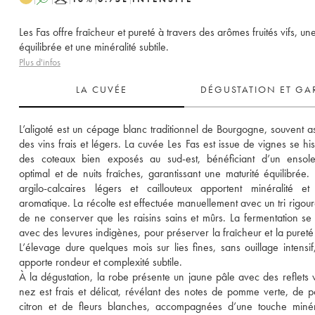
Les Fas offre fraîcheur et pureté à travers des arômes fruités vifs, une
équilibrée et une minéralité subtile.
Plus d'infos
LA CUVÉE
DÉGUSTATION ET GA
L’aligoté est un cépage blanc traditionnel de Bourgogne, souvent as
des vins frais et légers. La cuvée Les Fas est issue de vignes se hiss
des coteaux bien exposés au sud-est, bénéficiant d’un ensolei
optimal et de nuits fraîches, garantissant une maturité équilibrée. L
argilo-calcaires légers et caillouteux apportent minéralité et 
aromatique. La récolte est effectuée manuellement avec un tri rigoure
de ne conserver que les raisins sains et mûrs. La fermentation se 
avec des levures indigènes, pour préserver la fraîcheur et la pureté d
L’élevage dure quelques mois sur lies fines, sans ouillage intensif,
apporte rondeur et complexité subtile. 
À la dégustation, la robe présente un jaune pâle avec des reflets ve
nez est frais et délicat, révélant des notes de pomme verte, de po
citron et de fleurs blanches, accompagnées d’une touche minér