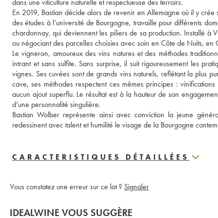
dans une viticulture naturelle et respectueuse des terroirs.

En 2019, Bastian décide alors de revenir en Allemagne où il y crée s
des études à l’université de Bourgogne, travaille pour différents domai
chardonnay, qui deviennent les piliers de sa production. Installé à 
ou négociant des parcelles choisies avec soin en Côte de Nuits, en C
Le vigneron, amoureux des vins natures et des méthodes traditionnelle
intrant et sans sulfite. Sans surprise, il suit rigoureusement les pra
vignes. Ses cuvées sont de grands vins naturels, reflétant la plus p
cave, ses méthodes respectent ces mêmes principes : vinifications
aucun ajout superflu. Le résultat est à la hauteur de son engagement 
d’une personnalité singulière.

Bastian Wolber représente ainsi avec conviction la jeune générat
redessinent avec talent et humilité le visage de la Bourgogne conte
CARACTERISTIQUES DÉTAILLÉES
Vous constatez une erreur sur ce lot ?
Signaler
IDEALWINE VOUS SUGGÈRE