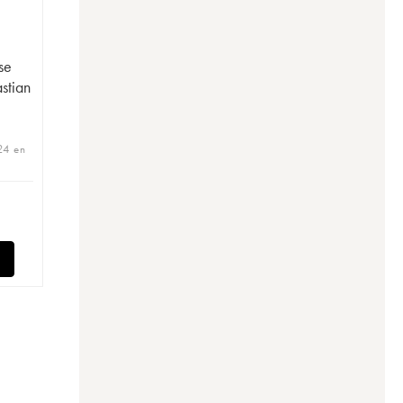
se
stian
24 en