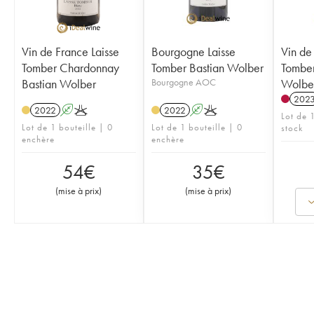
Vin de France Laisse
Bourgogne Laisse
Vin de
Tomber Chardonnay
Tomber Bastian Wolber
Tombe
Bastian Wolber
Bourgogne AOC
Wolbe
202
2022
A
K
2022
A
K
Lot de 1
Lot de 1 bouteille | 0
Lot de 1 bouteille | 0
stock
enchère
enchère
54
€
35
€
(
mise à prix
)
(
mise à prix
)