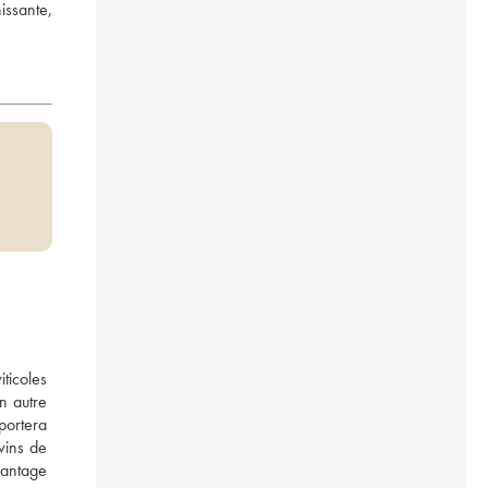
ssante, 
ticoles 
 autre 
ortera 
vins de 
antage 