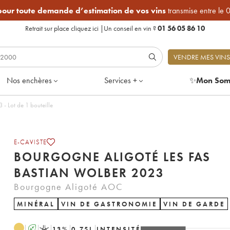
 pour toute demande d’estimation de vos vins
transmise entre le 
Retrait sur place
cliquez ici
|
Un conseil en vin ?
01 56 05 86 10
VENDRE MES VINS
Nos enchères
Services +
✨
Mon Som
igoté Les Fas Bastian Wolber 2023 - Lot de 1 bouteille
E-CAVISTE
BOURGOGNE ALIGOTÉ LES FAS
BASTIAN WOLBER 2023
Bourgogne Aligoté AOC
MINÉRAL
VIN DE GASTRONOMIE
VIN DE GARDE
A
K
13
%
0.75
L
INTENSITÉ