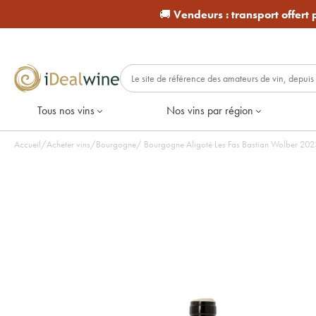
🚚
Vendeurs :
transport offert
Tous nos vins
Nos vins par région
Accueil
/
Acheter vins
/
Bourgogne
/
Bourgogne Al