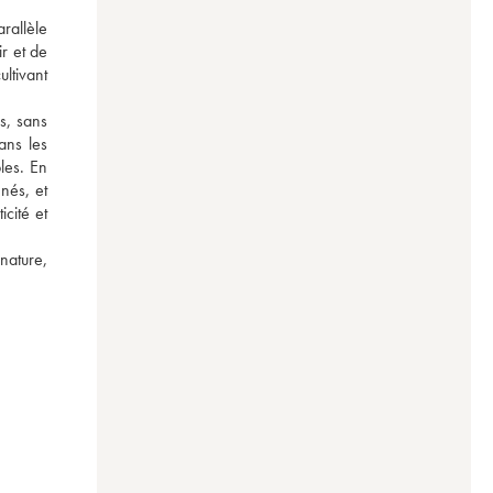
allèle 
r et de 
ltivant 
s, sans 
ans les 
les. En 
és, et 
cité et 
ature, 