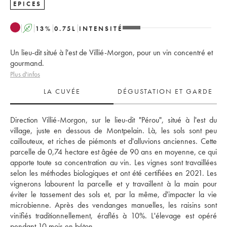
EPICES
A
13
%
0.75
L
INTENSITÉ
Un lieu-dit situé à l'est de Villié-Morgon, pour un vin concentré et
gourmand.
Plus d'infos
LA CUVÉE
DÉGUSTATION ET GARDE
Direction Villié-Morgon, sur le lieu-dit "Pérou", situé à l'est du 
village, juste en dessous de Montpelain. Là, les sols sont peu 
caillouteux, et riches de piémonts et d'alluvions anciennes. Cette 
parcelle de 0,74 hectare est âgée de 90 ans en moyenne, ce qui 
apporte toute sa concentration au vin. Les vignes sont travaillées 
selon les méthodes biologiques et ont été certifiées en 2021. Les 
vignerons labourent la parcelle et y travaillent à la main pour 
éviter le tassement des sols et, par la même, d'impacter la vie 
microbienne. Après des vendanges manuelles, les raisins sont 
vinifiés traditionnellement, éraflés à 10%. L'élevage est opéré 
pendant 10 mois en béton. 