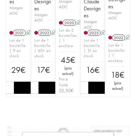
es
Desvign
Claude
Morgon
es
AOC
Morgon
es
Desvign
Morgon
AOC
Morgon
es
AOC
AOC
Morgon
2020
A
AOC
Lot de 2
2021
A
2023
A
2023
A
bouteilles
2022
A
Lot de 1
Lot de 1
Lot de 1
| 1
Lot de 1
bouteille
bouteille
bouteille
enchère
bouteille
| 9 en
| 60+ en
| 31 en
| 1
stock
stock
stock
45
€
enchère
29
€
17
€
16
€
(
prix
18
€
actuel
)
Prix à
(
prix
l'unité
actuel
)
22,50
€