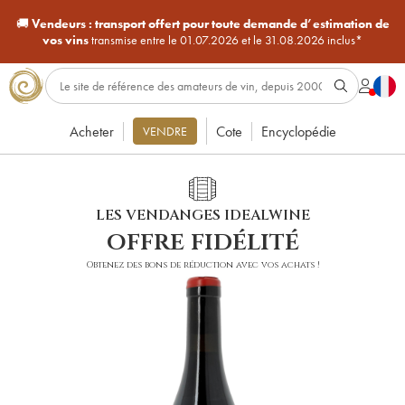
🚚
Vendeurs :
transport offert pour toute demande d’estimation de
vos vins
transmise entre le 01.07.2026 et le 31.08.2026 inclus*
Acheter
Cote
Encyclopédie
VENDRE
LES VENDANGES IDEALWINE
offre fidélité
Obtenez des bons de réduction avec vos achats !