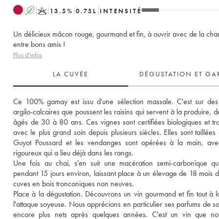
A
K
13.5
%
0.75
L
INTENSITÉ
Un délicieux mâcon rouge, gourmand et fin, à ouvrir avec de la char
entre bons amis !
Plus d'infos
LA CUVÉE
DÉGUSTATION ET GA
Ce 100% gamay est issu d'une sélection massale. C'est sur des t
argilo-calcaires que poussent les raisins qui servent à la produire, d
âgés de 30 à 80 ans. Ces vignes sont certifiées biologiques et trav
avec le plus grand soin depuis plusieurs siècles. Elles sont taillées e
Guyot Poussard et les vendanges sont opérées à la main, avec 
rigoureux qui a lieu déjà dans les rangs. 
Une fois au chai, s'en suit une macération semi-carbonique qui
pendant 15 jours environ, laissant place à un élevage de 18 mois d
cuves en bois tronconiques non neuves. 
Place à la dégustation. Découvrons un vin gourmand et fin tout à la 
l'attaque soyeuse. Nous apprécions en particulier ses parfums de sou
encore plus nets après quelques années. C'est un vin que nou