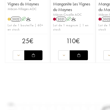
Vignes du Maynes
Manganite Les Vignes
Mangan
Mâcon-Villages AOC
du Maynes
du Ma
Mâcon-Cruzille AOC
Mâcon-C
2022
A
K
2021
A
K
202
Lot de 1 bouteille | 60+
Lot de 1 magnum | 1 en
Lot de 
en stock
stock
stock
25
€
110
€