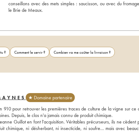
conseillons avec des mets simples : saucisson, ou avec du fromage 
le Brie de Meaux. 
tu ?
Comment le servir ?
Combien va me coûter la livraison ?
MAYNES
★ Domaine partenaire
10 pour retrouver les premières traces de culture de la vigne sur ce qui
nes. Depuis, le clos n'a jamais connu de produit chimique. 
anne Guillot en font l'acquisition. Véritables précurseurs, ils ne cèdent 
duit chimique, ni désherbant, ni insecticide, ni soufre… mais avec beauc