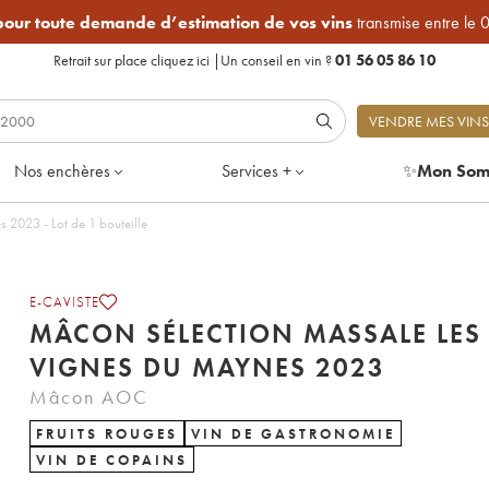
 pour toute demande d’estimation de vos vins
transmise entre le 
Retrait sur place
cliquez ici
|
Un conseil en vin ?
01 56 05 86 10
VENDRE MES VINS
Nos enchères
Services +
✨
Mon Som
Mâcon Sélection Massale Les Vignes du Maynes 2023 - Lot de 1 bouteille
E-CAVISTE
MÂCON SÉLECTION MASSALE LES
VIGNES DU MAYNES 2023
Mâcon AOC
FRUITS ROUGES
VIN DE GASTRONOMIE
VIN DE COPAINS