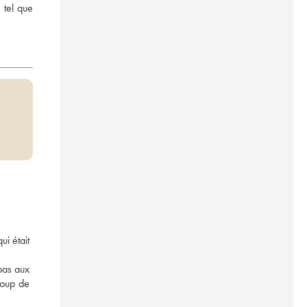
tel que 
 était 
pas aux 
oup de 