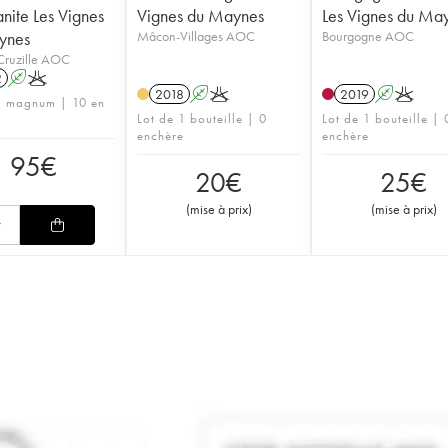
ite Les Vignes
Vignes du Maynes
Les Vignes du Ma
ynes
Mâcon-Villages AOC
Bourgogne AOC
ruzille AOC
2
A
K
2018
A
K
2019
A
K
1 magnum | 10 en
Lot de 1 bouteille | 0
Lot de 1 bouteille | 
enchère
enchère
95
€
20
€
25
€
(
mise à prix
)
(
mise à prix
)