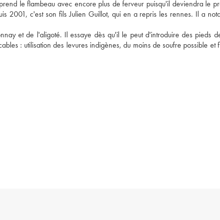
eprend le flambeau avec encore plus de ferveur puisqu'il deviendra le pré
 2001, c'est son fils Julien Guillot, qui en a repris les rennes. Il a no
nnay et de l'aligoté. Il essaye dès qu'il le peut d'introduire des pieds d
les : utilisation des levures indigènes, du moins de soufre possible et fil