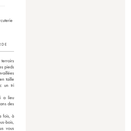
cuterie
RDE
erroirs 
es pieds 
aillées 
n taille 
un tri 
 a lieu 
ans des 
fois, à 
s-bois, 
s vous 