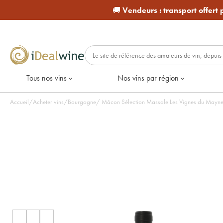
🚚
Vendeurs :
transport offert
Tous nos vins
Nos vins par région
Accueil
/
Acheter vins
/
Bourgogne
/