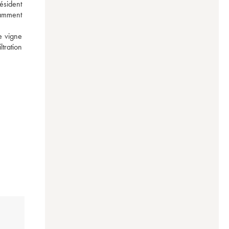
sident 
tamment 
e vigne 
tration 