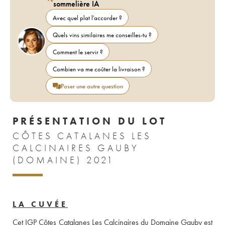
sommelière IA
Avec quel plat l'accorder ?
Quels vins similaires me conseilles-tu ?
Comment le servir ?
Combien va me coûter la livraison ?
Poser une autre question
PRÉSENTATION DU LOT
CÔTES CATALANES LES
CALCINAIRES GAUBY
(DOMAINE) 2021
LA CUVÉE
Cet IGP Côtes Catalanes Les Calcinaires du Domaine Gauby est 