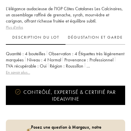
L'élégance audacieuse de l'IGP Côtes Catalanes Les Calcinaires,
un assemblage raffiné de grenache, syrah, mourvèdre et
carignan, offrant richesse fruitée et équilibre subtil.
Plus d'infos
DESCRIPTION DU LOT
DÉGUSTATION ET GARDE
Quantité :
4 bouteilles
Observation :
4 Étiquettes très légèrement
marquées
Niveau :
4
Normal
Provenance :
professionnel
TVA récupérable :
oui
Région :
Roussillon
Appellation :
Côtes Catalanes
Propriétaire :
Gauby (Domaine)
En savoir plus...
CONTRÔLÉ, EXPERTISÉ & CERTIFIÉ PAR
IDEALWINE
Posez une question à Margaux, notre