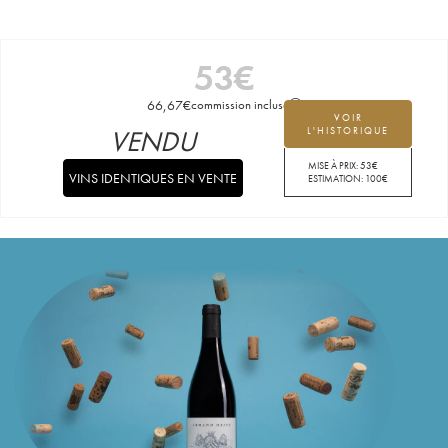
53
€
66,67
€
commission incluse
VOIR
VENDU
L'HISTORIQUE
MISE À PRIX:
53
€
VINS IDENTIQUES EN VENTE
ESTIMATION:
100
€