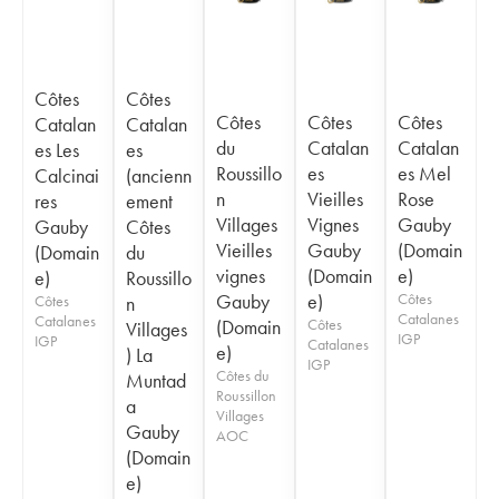
Côtes
Côtes
Côtes
Côtes
Côtes
Catalan
Catalan
du
Catalan
Catalan
es Les
es
Roussillo
es
es Mel
Calcinai
(ancienn
n
Vieilles
Rose
res
ement
Villages
Vignes
Gauby
Gauby
Côtes
Vieilles
Gauby
(Domain
(Domain
du
vignes
(Domain
e)
e)
Roussillo
Gauby
e)
Côtes
Côtes
n
Catalanes
Catalanes
(Domain
Côtes
Villages
IGP
IGP
Catalanes
e)
) La
IGP
Côtes du
Muntad
Roussillon
a
Villages
Gauby
AOC
(Domain
e)