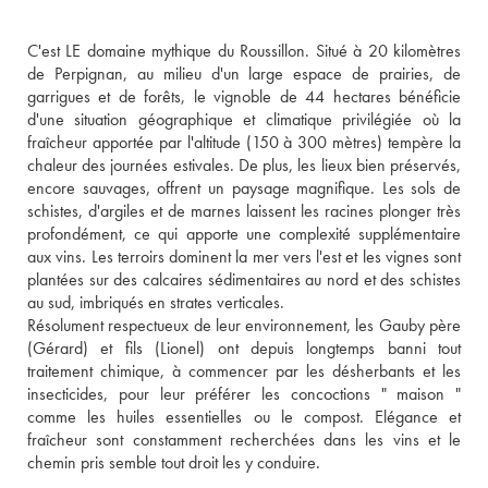
C'est LE domaine mythique du Roussillon. Situé à 20 kilomètres 
de Perpignan, au milieu d'un large espace de prairies, de 
garrigues et de forêts, le vignoble de 44 hectares bénéficie 
d'une situation géographique et climatique privilégiée où la 
fraîcheur apportée par l'altitude (150 à 300 mètres) tempère la 
chaleur des journées estivales. De plus, les lieux bien préservés, 
encore sauvages, offrent un paysage magnifique. Les sols de 
schistes, d'argiles et de marnes laissent les racines plonger très 
profondément, ce qui apporte une complexité supplémentaire 
aux vins. Les terroirs dominent la mer vers l'est et les vignes sont 
plantées sur des calcaires sédimentaires au nord et des schistes 
au sud, imbriqués en strates verticales. 
Résolument respectueux de leur environnement, les Gauby père 
(Gérard) et fils (Lionel) ont depuis longtemps banni tout 
traitement chimique, à commencer par les désherbants et les 
insecticides, pour leur préférer les concoctions " maison " 
comme les huiles essentielles ou le compost. Elégance et 
fraîcheur sont constamment recherchées dans les vins et le 
chemin pris semble tout droit les y conduire.