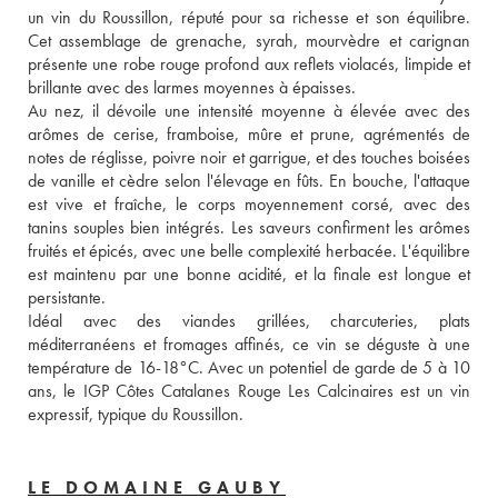
un vin du Roussillon, réputé pour sa richesse et son équilibre. 
Cet assemblage de grenache, syrah, mourvèdre et carignan 
présente une robe rouge profond aux reflets violacés, limpide et 
brillante avec des larmes moyennes à épaisses. 
Au nez, il dévoile une intensité moyenne à élevée avec des 
arômes de cerise, framboise, mûre et prune, agrémentés de 
notes de réglisse, poivre noir et garrigue, et des touches boisées 
de vanille et cèdre selon l'élevage en fûts. En bouche, l'attaque 
est vive et fraîche, le corps moyennement corsé, avec des 
tanins souples bien intégrés. Les saveurs confirment les arômes 
fruités et épicés, avec une belle complexité herbacée. L'équilibre 
est maintenu par une bonne acidité, et la finale est longue et 
persistante. 
Idéal avec des viandes grillées, charcuteries, plats 
méditerranéens et fromages affinés, ce vin se déguste à une 
température de 16-18°C. Avec un potentiel de garde de 5 à 10 
ans, le IGP Côtes Catalanes Rouge Les Calcinaires est un vin 
expressif, typique du Roussillon.
LE DOMAINE GAUBY