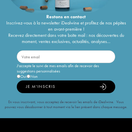
Restons en
contact
Inscrivez-vous à la newsletter iDealwine et profitez de nos pépites
en avant-première !
Recevez directement dans votre boîte mail : nos découvertes du
moment, ventes exclusives, actualités, analyses...
J'accepte le suivi de mes emails afin de recevoir des
suggestions personnalisées
Oui
Non
JE M'INSCRIS
En vous inscrivant, vous acceptez de recevoir les emails de iDealwine. Vous
pouvez vous désabonner à tout moment via le lien présent dans chaque message.