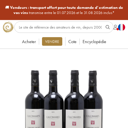
🚚
Vendeurs :
transport offert pour toute demande d’estimation de
vos vins
transmise entre le 01.07.2026 et le 31.08.2026 inclus*
Acheter
Cote
Encyclopédie
VENDRE