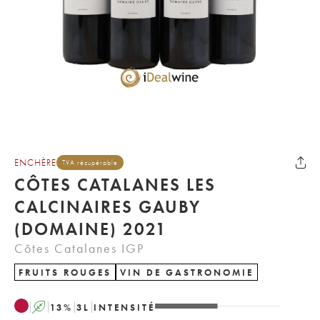
ENCHÈRE
TVA récupérable
CÔTES CATALANES LES
CALCINAIRES GAUBY
(DOMAINE) 2021
Côtes Catalanes IGP
FRUITS ROUGES
VIN DE GASTRONOMIE
A
13
%
3
L
INTENSITÉ