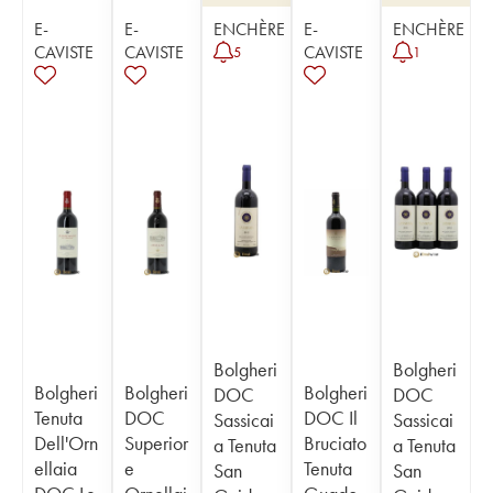
E-
E-
ENCHÈRE
E-
ENCHÈRE
CAVISTE
CAVISTE
CAVISTE
5
1
Bolgheri
Bolgheri
Bolgheri
Bolgheri
Bolgheri
DOC
DOC
Tenuta
DOC
DOC Il
Sassicai
Sassicai
Dell'Orn
Superior
Bruciato
a Tenuta
a Tenuta
ellaia
e
Tenuta
San
San