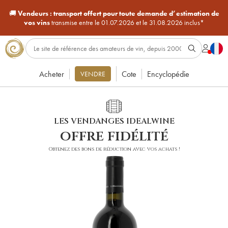
🚚
Vendeurs :
transport offert pour toute demande d’estimation de
vos vins
transmise entre le 01.07.2026 et le 31.08.2026 inclus*
Acheter
Cote
Encyclopédie
VENDRE
LES VENDANGES IDEALWINE
offre fidélité
Obtenez des bons de réduction avec vos achats !