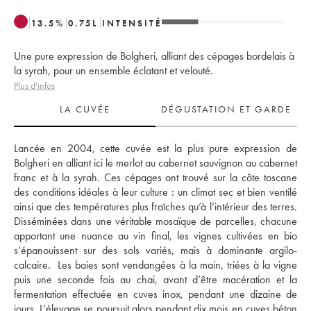
13.5
%
0.75
L
INTENSITÉ
Une pure expression de Bolgheri, alliant des cépages bordelais à
la syrah, pour un ensemble éclatant et velouté.
Plus d'infos
LA CUVÉE
DÉGUSTATION ET GARDE
Lancée en 2004, cette cuvée est la plus pure expression de 
Bolgheri en alliant ici le merlot au cabernet sauvignon au cabernet 
franc et à la syrah. Ces cépages ont trouvé sur la côte toscane 
des conditions idéales à leur culture : un climat sec et bien ventilé 
ainsi que des températures plus fraîches qu’à l’intérieur des terres. 
Disséminées dans une véritable mosaïque de parcelles, chacune 
apportant une nuance au vin final, les vignes cultivées en bio 
s’épanouissent sur des sols variés, mais à dominante argilo-
calcaire.  Les baies sont vendangées à la main, triées à la vigne 
puis une seconde fois au chai, avant d’être macération et la 
fermentation effectuée en cuves inox, pendant une dizaine de 
jours. L’élevage se poursuit alors pendant dix mois en cuves béton 