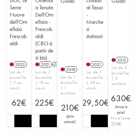
DOC Le
Ornellai
Guado
Guido
Guido
Serre
a Tenuta
al Tasso
Nuove
Dell'Orn
-
dell'Orn
ellaia -
Marche
ellaia
Frescob
si
Frescob
aldi
Antinori
aldi
(CBO à
partir de
6 bts)
2012
2022
2021
T
2021
Lot de 3
2018
Lot de 1
Lot de 1
Lot de 1
bouteilles
Lot de 1
bouteille
bouteille
bouteille
| 0
bouteille
| 7 en
| 19 en
| 39 en
enchère
| 1
stock
stock
stock
enchère
630
€
62
€
225
€
29,50
€
210
€
(
mise à
prix
)
(
prix
Prix à l'unité
actuel
)
210
€