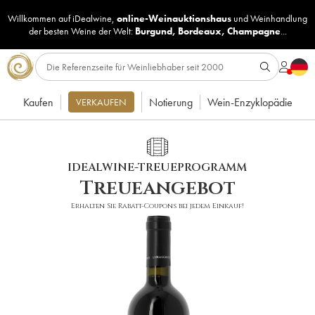
Willkommen auf iDealwine,
online-Weinauktionshaus
und
Weinhandlung
der besten Weine der Welt:
Burgund
,
Bordeaux
,
Champagne
...
Kaufen
Notierung
Wein-Enzyklopädie
VERKAUFEN
IDEALWINE-TREUEPROGRAMM
Treueangebot
Erhalten Sie Rabatt-Coupons bei jedem Einkauf!