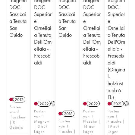
Bolgheri
Bolgheri
Bolgheri
Bolgheri
Bolgheri
DOC
DOC
DOC
DOC
DOC
Sassicai
Superior
Sassicai
Superior
Superior
a Tenuta
e
a Tenuta
e
e
San
Ornellai
San
Ornellai
Ornellai
Guido
a Tenuta
Guido
a Tenuta
a Tenuta
Dell'Orn
Dell'Orn
Dell'Orn
ellaia -
ellaia -
ellaia -
Frescob
Frescob
Frescob
aldi
aldi
aldi
(Origina
l-
holzkist
e ab 6
Fl.)
2012
2022
T
2022
2021
T
Posten
Posten
Posten
Posten
von 3
2018
von 1
von 1
von 1
Flaschen
Posten
Magnum
Flasche |
Flasche |
| 0
von 1
| 3 auf
16 auf
19 auf
Gebote
Flasche |
Lager
Lager
Lager