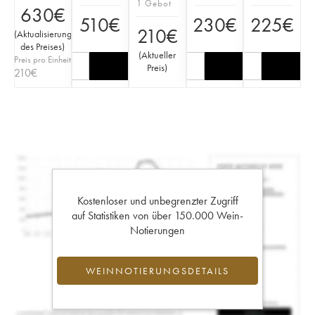
1 Gebot
630
€
510
€
230
€
225
€
210
€
(
Aktualisierung
des Preises
)
(
Aktueller
Preis pro Einheit
Preis
)
210
€
Kostenloser und unbegrenzter Zugriff
auf Statistiken von über 150.000 Wein-
Notierungen
WEINNOTIERUNGSDETAILS