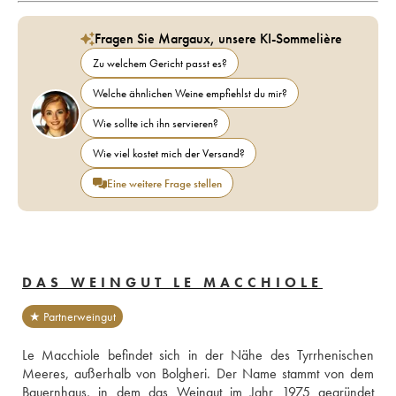
Fragen Sie Margaux, unsere KI-Sommelière
Zu welchem Gericht passt es?
Welche ähnlichen Weine empfiehlst du mir?
Wie sollte ich ihn servieren?
Wie viel kostet mich der Versand?
Eine weitere Frage stellen
DAS WEINGUT LE MACCHIOLE
★ Partnerweingut
Le Macchiole befindet sich in der Nähe des Tyrrhenischen 
Meeres, außerhalb von Bolgheri. Der Name stammt von dem 
Bauernhaus, in dem das Weingut im Jahr 1975 gegründet 