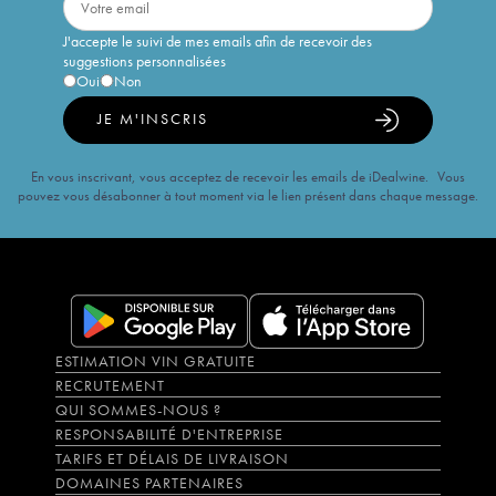
J'accepte le suivi de mes emails afin de recevoir des
suggestions personnalisées
Oui
Non
JE M'INSCRIS
En vous inscrivant, vous acceptez de recevoir les emails de iDealwine. Vous
pouvez vous désabonner à tout moment via le lien présent dans chaque message.
ESTIMATION VIN GRATUITE
RECRUTEMENT
QUI SOMMES-NOUS ?
RESPONSABILITÉ D'ENTREPRISE
TARIFS ET DÉLAIS DE LIVRAISON
DOMAINES PARTENAIRES