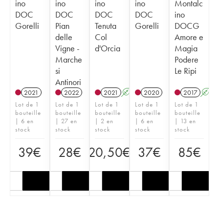
ino
ino
ino
ino
Montalc
DOC
DOC
DOC
DOC
ino
Gorelli
Pian
Tenuta
Gorelli
DOCG
delle
Col
Amore e
Vigne -
d'Orcia
Magia
Marche
Podere
si
Le Ripi
Antinori
2021
2022
2021
A
2020
2017
A
Lot de 1
Lot de 1
Lot de 1
Lot de 1
Lot de 1
bouteille
bouteille
bouteille
bouteille
bouteille
| 6 en
| 27 en
| 2 en
| 6 en
| 13 en
stock
stock
stock
stock
stock
39
€
28
€
20,50
€
37
€
85
€