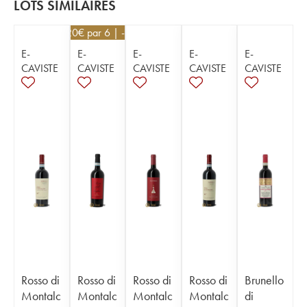
LOTS SIMILAIRES
25,20
€
par 6 | -10%
E-
E-
E-
E-
E-
CAVISTE
CAVISTE
CAVISTE
CAVISTE
CAVISTE
Rosso di
Rosso di
Rosso di
Rosso di
Brunello
Montalc
Montalc
Montalc
Montalc
di