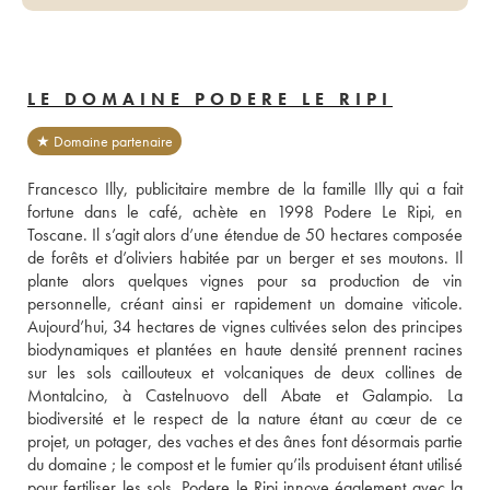
LE DOMAINE PODERE LE RIPI
★ Domaine partenaire
Francesco Illy, publicitaire membre de la famille Illy qui a fait 
fortune dans le café, achète en 1998 Podere Le Ripi, en 
Toscane. Il s’agit alors d’une étendue de 50 hectares composée 
de forêts et d’oliviers habitée par un berger et ses moutons. Il 
plante alors quelques vignes pour sa production de vin 
personnelle, créant ainsi er rapidement un domaine viticole. 
Aujourd’hui, 34 hectares de vignes cultivées selon des principes 
biodynamiques et plantées en haute densité prennent racines 
sur les sols caillouteux et volcaniques de deux collines de 
Montalcino, à Castelnuovo dell Abate et Galampio. La 
biodiversité et le respect de la nature étant au cœur de ce 
projet, un potager, des vaches et des ânes font désormais partie 
du domaine ; le compost et le fumier qu’ils produisent étant utilisé 
pour fertiliser les sols. Podere le Ripi innove également avec la 