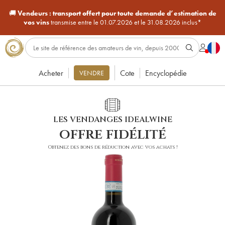
🚚
Vendeurs :
transport offert pour toute demande d’estimation de
vos vins
transmise entre le 01.07.2026 et le 31.08.2026 inclus*
Acheter
Cote
Encyclopédie
VENDRE
LES VENDANGES IDEALWINE
offre fidélité
Obtenez des bons de réduction avec vos achats !