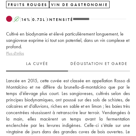
FRUITS ROUGES
VIN DE GASTRONOMIE
A
14
%
0.75
L
INTENSITÉ
Cultivé en biodynamie et élevé particulièrement longuement, le
sangiovese exprime ici tout son potentiel, dans un vin complexe et
profond.
Plus d'infos
LA CUVÉE
DÉGUSTATION ET GARDE
Lancée en 2015, cette cuvée est classée en appellation Rosso di 
Montalcino et ne diffère du brunello-di-montalcino que par le 
temps d’élevage plus court. Les sangioveses, cultivés selon des 
principes biodynamiques, ont poussé sur des sols de schistes, de 
calcaires et d’alluvions, riches en sable et en limon ; les baies très 
concentrées réussissent à retranscrire leur terroir. Vendangées à 
la main, elles macèrent un temps avant la fermentation 
enclenchée par les levures indigènes. Celle-ci s’étale sur une 
vingtaine de jours dans des grandes cuves de bois ouvertes. Le 