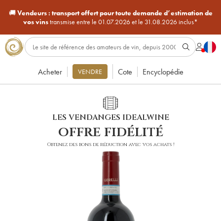
🚚
Vendeurs :
transport offert pour toute demande d’estimation de
vos vins
transmise entre le 01.07.2026 et le 31.08.2026 inclus*
Acheter
Cote
Encyclopédie
VENDRE
LES VENDANGES IDEALWINE
offre fidélité
Obtenez des bons de réduction avec vos achats !