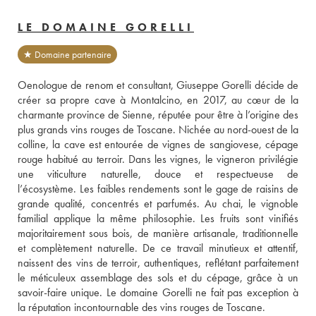
LE DOMAINE GORELLI
★ Domaine partenaire
Oenologue de renom et consultant, Giuseppe Gorelli décide de 
créer sa propre cave à Montalcino, en 2017, au cœur de la 
charmante province de Sienne, réputée pour être à l’origine des 
plus grands vins rouges de Toscane. Nichée au nord-ouest de la 
colline, la cave est entourée de vignes de sangiovese, cépage 
rouge habitué au terroir. Dans les vignes, le vigneron privilégie 
une viticulture naturelle, douce et respectueuse de 
l’écosystème. Les faibles rendements sont le gage de raisins de 
grande qualité, concentrés et parfumés. Au chai, le vignoble 
familial applique la même philosophie. Les fruits sont vinifiés 
majoritairement sous bois, de manière artisanale, traditionnelle 
et complètement naturelle. De ce travail minutieux et attentif, 
naissent des vins de terroir, authentiques, reflétant parfaitement 
le méticuleux assemblage des sols et du cépage, grâce à un 
savoir-faire unique. Le domaine Gorelli ne fait pas exception à 
la réputation incontournable des vins rouges de Toscane.