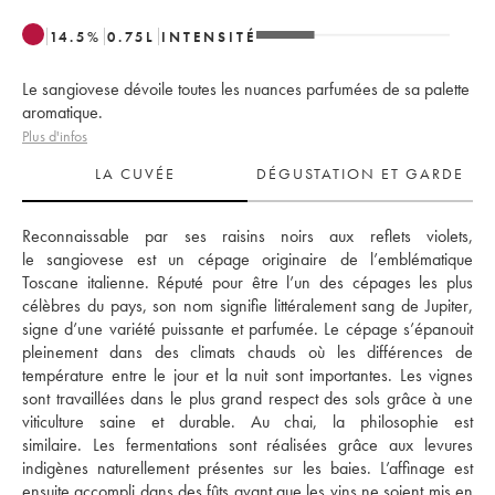
14.5
%
0.75
L
INTENSITÉ
Le sangiovese dévoile toutes les nuances parfumées de sa palette
aromatique.
Plus d'infos
LA CUVÉE
DÉGUSTATION ET GARDE
Reconnaissable par ses raisins noirs aux reflets violets, 
le sangiovese est un cépage originaire de l’emblématique 
Toscane italienne. Réputé pour être l’un des cépages les plus 
célèbres du pays, son nom signifie littéralement sang de Jupiter, 
signe d’une variété puissante et parfumée. Le cépage s’épanouit 
pleinement dans des climats chauds où les différences de 
température entre le jour et la nuit sont importantes. Les vignes 
sont travaillées dans le plus grand respect des sols grâce à une 
viticulture saine et durable. Au chai, la philosophie est 
similaire. Les fermentations sont réalisées grâce aux levures 
indigènes naturellement présentes sur les baies. L’affinage est 
ensuite accompli dans des fûts avant que les vins ne soient mis en 