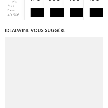
prix
)
Prix à
l'unité
40,50
€
IDEALWINE VOUS SUGGÈRE