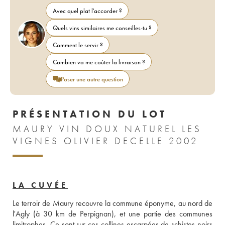
Avec quel plat l'accorder ?
Quels vins similaires me conseilles-tu ?
Comment le servir ?
Combien va me coûter la livraison ?
Poser une autre question
PRÉSENTATION DU LOT
MAURY VIN DOUX NATUREL LES
VIGNES OLIVIER DECELLE 2002
LA CUVÉE
Le terroir de Maury recouvre la commune éponyme, au nord de 
l'Agly (à 30 km de Perpignan), et une partie des communes 
limitrophes. Ce sont sur ces collines escarpées de schistes noirs 