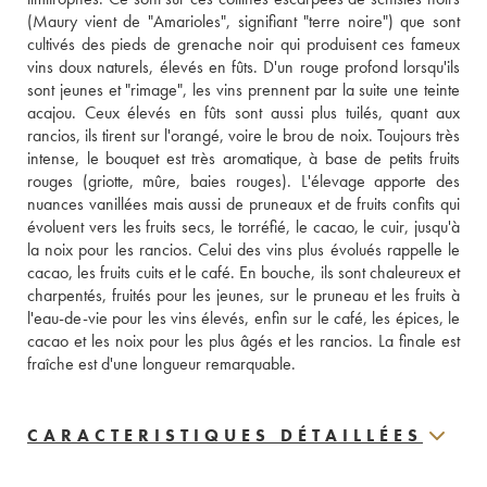
(Maury vient de "Amarioles", signifiant "terre noire") que sont 
cultivés des pieds de grenache noir qui produisent ces fameux 
vins doux naturels, élevés en fûts. D'un rouge profond lorsqu'ils 
sont jeunes et "rimage", les vins prennent par la suite une teinte 
acajou. Ceux élevés en fûts sont aussi plus tuilés, quant aux 
rancios, ils tirent sur l'orangé, voire le brou de noix. Toujours très 
intense, le bouquet est très aromatique, à base de petits fruits 
rouges (griotte, mûre, baies rouges). L'élevage apporte des 
nuances vanillées mais aussi de pruneaux et de fruits confits qui 
évoluent vers les fruits secs, le torréfié, le cacao, le cuir, jusqu'à 
la noix pour les rancios. Celui des vins plus évolués rappelle le 
cacao, les fruits cuits et le café. En bouche, ils sont chaleureux et 
charpentés, fruités pour les jeunes, sur le pruneau et les fruits à 
l'eau-de-vie pour les vins élevés, enfin sur le café, les épices, le 
cacao et les noix pour les plus âgés et les rancios. La finale est 
fraîche est d'une longueur remarquable.
CARACTERISTIQUES DÉTAILLÉES