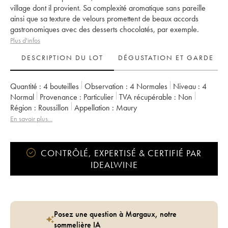
village dont il provient. Sa complexité aromatique sans pareille
ainsi que sa texture de velours promettent de beaux accords
gastronomiques avec des desserts chocolatés, par exemple.
Plus d'infos
DESCRIPTION DU LOT
DÉGUSTATION ET GARDE
Quantité :
4 bouteilles
Observation :
4 Normales
Niveau :
4
Normal
Provenance :
particulier
TVA récupérable :
non
Région :
Roussillon
Appellation :
Maury
En savoir plus...
CONTRÔLÉ, EXPERTISÉ & CERTIFIÉ PAR
IDEALWINE
Posez une question à Margaux, notre
sommelière IA