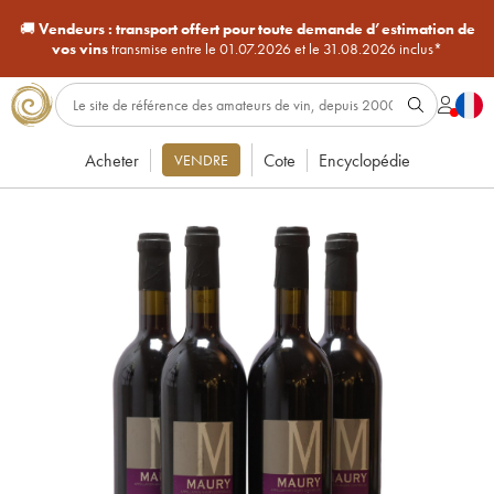
🚚
Vendeurs :
transport offert pour toute demande d’estimation de
vos vins
transmise entre le 01.07.2026 et le 31.08.2026 inclus*
Acheter
Cote
Encyclopédie
VENDRE