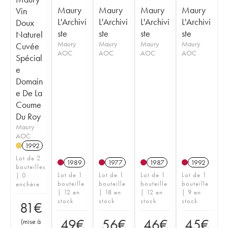
Maury
Maury
Maury
Maury
Vin
L'Archivi
L'Archivi
L'Archivi
L'Archivi
Doux
ste
ste
ste
ste
Naturel
Maury
Maury
Maury
Maury
Cuvée
AOC
AOC
AOC
AOC
Spécial
e
Domain
e De La
Coume
Du Roy
Maury
AOC
1992
Lot de 2
1989
1977
1987
1992
bouteilles
Lot de 1
Lot de 1
Lot de 1
Lot de 1
| 0
bouteille
bouteille
bouteille
bouteille
enchère
| 12 en
| 18 en
| 12 en
| 9 en
stock
stock
stock
stock
81
€
49
€
56
€
46
€
45
€
(
mise à