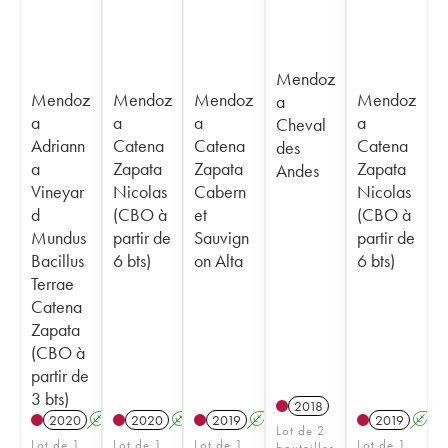
Mendoz
Mendoz
Mendoz
Mendoz
Mendoz
a
a
a
a
a
Cheval
Adriann
Catena
Catena
Catena
des
a
Zapata
Zapata
Zapata
Andes
Vineyar
Nicolas
Cabern
Nicolas
d
(CBO à
et
(CBO à
Mundus
partir de
Sauvign
partir de
Bacillus
6 bts)
on Alta
6 bts)
Terrae
Catena
Zapata
(CBO à
partir de
3 bts)
2018
2020
A
K
T
2020
A
K
T
2019
A
K
2019
A
Lot de 2
Lot de 1
Lot de 1
Lot de 1
Lot de 1
bouteilles