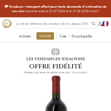
🚚
Vendeurs :
transport offert pour toute demande d’estimation de
vos vins
transmise entre le 01.07.2026 et le 31.08.2026 inclus*
Acheter
Cote
Encyclopédie
VENDRE
LES VENDANGES IDEALWINE
offre fidélité
Obtenez des bons de réduction avec vos achats !