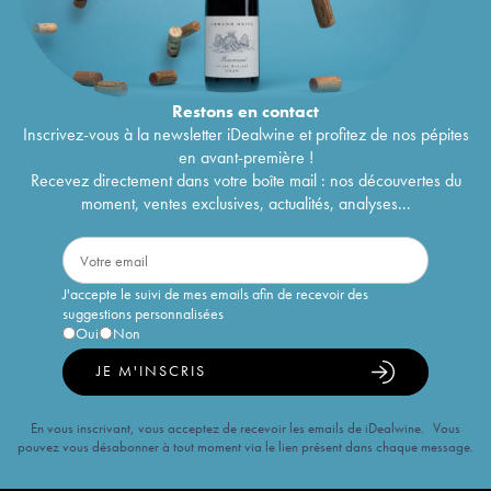
Restons en
contact
Inscrivez-vous à la newsletter iDealwine et profitez de nos pépites
en avant-première !
Recevez directement dans votre boîte mail : nos découvertes du
moment, ventes exclusives, actualités, analyses...
J'accepte le suivi de mes emails afin de recevoir des
suggestions personnalisées
Oui
Non
JE M'INSCRIS
En vous inscrivant, vous acceptez de recevoir les emails de iDealwine. Vous
pouvez vous désabonner à tout moment via le lien présent dans chaque message.