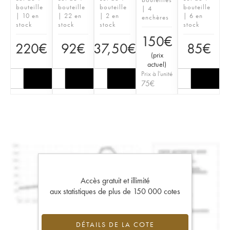
bouteille
bouteille
bouteille
bouteille
| 4
| 10 en
| 22 en
| 2 en
| 6 en
enchères
stock
stock
stock
stock
150
€
220
€
92
€
37,50
€
85
€
(
prix
actuel
)
Prix à l'unité
75
€
Accès gratuit et illimité
aux statistiques de plus de 150 000 cotes
DÉTAILS DE LA COTE