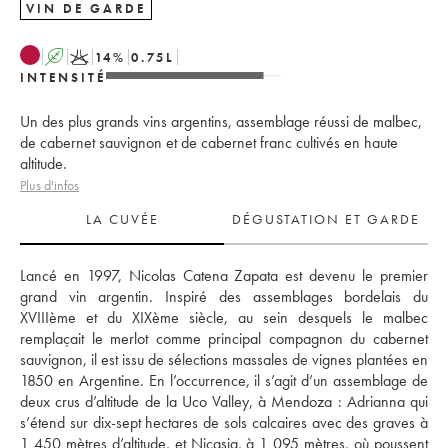
VIN DE GARDE
A
K
14
%
0.75
L
INTENSITÉ
Un des plus grands vins argentins, assemblage réussi de malbec,
de cabernet sauvignon et de cabernet franc cultivés en haute
altitude.
Plus d'infos
LA CUVÉE
DÉGUSTATION ET GARDE
Lancé en 1997, Nicolas Catena Zapata est devenu le premier 
grand vin argentin. Inspiré des assemblages bordelais du 
XVIIIème et du XIXème siècle, au sein desquels le malbec 
remplaçait le merlot comme principal compagnon du cabernet 
sauvignon, il est issu de sélections massales de vignes plantées en 
1850 en Argentine. En l’occurrence, il s’agit d’un assemblage de 
deux crus d’altitude de la Uco Valley, à Mendoza : Adrianna qui 
s’étend sur dix-sept hectares de sols calcaires avec des graves à 
1 450 mètres d’altitude, et Nicasia, à 1 095 mètres, où poussent 