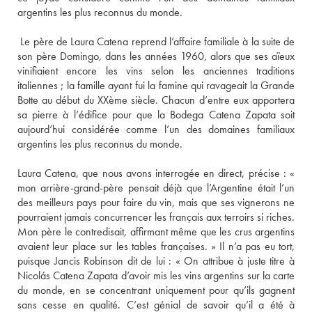
argentins les plus reconnus du monde. 
 Le père de Laura Catena reprend l’affaire familiale à la suite de 
son père Domingo, dans les années 1960, alors que ses aïeux 
vinifiaient encore les vins selon les anciennes traditions 
italiennes ; la famille ayant fui la famine qui ravageait la Grande 
Botte au début du XXème siècle. Chacun d’entre eux apportera 
sa pierre à l’édifice pour que la Bodega Catena Zapata soit 
aujourd’hui considérée comme l’un des domaines familiaux 
argentins les plus reconnus du monde. 
Laura Catena, que nous avons interrogée en direct, précise : « 
mon arrière-grand-père pensait déjà que l’Argentine était l’un 
des meilleurs pays pour faire du vin, mais que ses vignerons ne 
pourraient jamais concurrencer les français aux terroirs si riches. 
Mon père le contredisait, affirmant même que les crus argentins 
avaient leur place sur les tables françaises. » Il n’a pas eu tort, 
puisque Jancis Robinson dit de lui : « On attribue à juste titre à 
Nicolás Catena Zapata d’avoir mis les vins argentins sur la carte 
du monde, en se concentrant uniquement pour qu’ils gagnent 
sans cesse en qualité. C’est génial de savoir qu’il a été à 