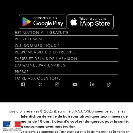
ESTIMATION VIN GRATUITE
RECRUTEMENT
QUI SOMMES-NOUS ?
RESPONSABILITÉ D'ENTREPRISE
TARIFS ET DÉLAIS DE LIVRAISON
DOMAINES PARTENAIRES
PRESSE
FOIRE AUX QUESTIONS
Tous droits réservés © 2026 iDealwine S.A.S.
CGS
Données personnelles
Interdiction de vente de boissons alcooliques aux mineurs de
moins de 18 ans. L'abus d'alcool est dangereux pour la santé,
à consommer avec modération.
La preuve de majorité de l'acheteur est exigée au moment de la vente en