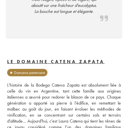
aboutit sur une fraîcheur d'eucalyptus.
La bouche est longue et élégante.
LE DOMAINE CATENA ZAPATA
★ Domaine partenaire
L'histoire de la Bodega Catena Zapata est absolument liée à 
celle du vin en Argentine, tant cette famille aux origines 
italiennes a œuvré pour redorer le blason de ce pays. Chaque 
génération a apporté sa pierre à l'édifice, en remettant le 
malbec au goût du jour, en faisant évoluer les méthodes de 
vinification, en se concentrant sur certains sols et terroirs 
d'altitude… Aujourd'hui, c'est Laura Catena qui tient les rênes de 
ce joyau considéré comme l’un des domaines familiaux 