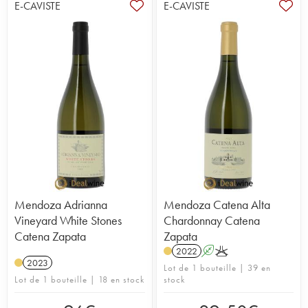
E-CAVISTE
E-CAVISTE
Mendoza Adrianna
Mendoza Catena Alta
Vineyard White Stones
Chardonnay Catena
Catena Zapata
Zapata
2022
A
K
2023
Lot de 1 bouteille | 39 en
Lot de 1 bouteille | 18 en stock
stock