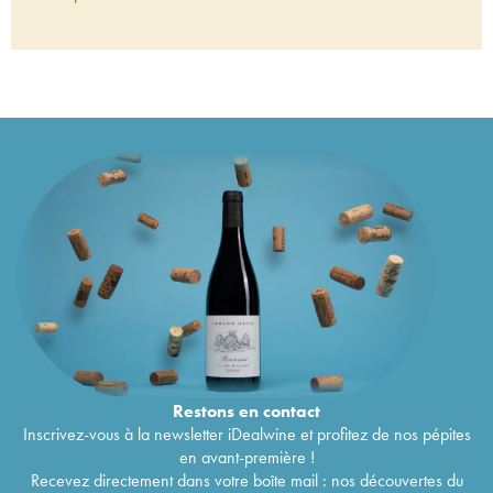
Mendoza Adrianna Vineyard Fortuna Terrae
71
€
Catena Zapata
2019
Mendoza Adrianna Vineyard River
2019
114
€
Mendoza Catena Zapata Malbec
2018
18
€
Mendoza Catena Zapata Nicolas
2018
78
€
Mendoza Catena Zapata Malbec Argentino
96
€
2017
Mendoza Catena Alta Chardonnay Catena
31
€
Zapata
2017
Mendoza Adrianna Vineyard White Stones
75
€
Catena Zapata
2017
Mendoza Catena Zapata Nicolas
2016
82
€
Mendoza Catena Zapata Malbec Alta
2016
47
€
Mendoza Malbec Nicasia Vineyard Catena
71
€
Zapata
2016
Mendoza Adrianna Vineyard Mundus Bacillus
234
€
Terrae Catena Zapata
2016
Mendoza Adrianna Vineyard White Bones
121
€
Restons en
contact
Catena Zapata
2015
Inscrivez-vous à la newsletter iDealwine et profitez de nos pépites
Mendoza Catena Zapata Nicolas
2015
94
€
en avant-première !
Mendoza Adrianna Vineyard White Bones
138
€
Recevez directement dans votre boîte mail : nos découvertes du