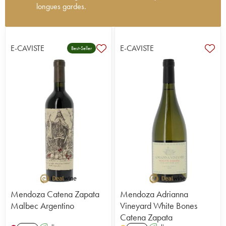
longues gardes.
L'histoire de la Bodega Catena Zapata est
absolument liée à celle du vin en Argentine, tant
cette famille aux origines italiennes a œuvré pour
E-CAVISTE
E-CAVISTE
Best-Seller
redorer le blason de ce pays. Chaque génération
a apporté sa pierre à l'édifice, en remettant le
malbec au goût du jour, en faisant évoluer les
méthodes de vinification, en se concentrant sur
certains sols et terroirs d'altitude… Aujourd'hui,
c'est Laura Catena qui tient les rênes de ce joyau
considéré comme l’un des domaines familiaux
argentins les plus reconnus du monde.
Le père de Laura Catena reprend l’affaire familiale
à la suite de son père Domingo, dans les années
1960, alors que ses aïeux vinifiaient encore les
vins selon les anciennes traditions italiennes ; la
famille ayant fui la famine qui ravageait la Grande
Mendoza Catena Zapata
Mendoza Adrianna
Botte au début du XXème siècle. Chacun d’entre
Malbec Argentino
Vineyard White Bones
eux apportera sa pierre à l’édifice pour que la
Catena Zapata
Bodega Catena Zapata soit aujourd’hui considérée