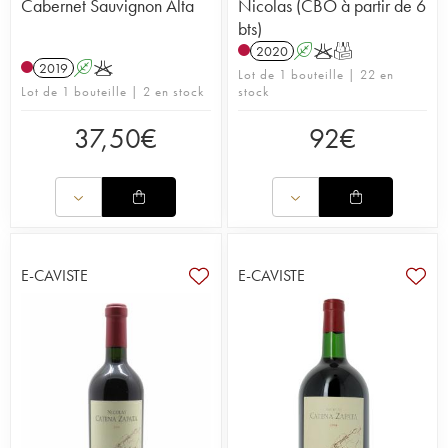
Cabernet Sauvignon Alta
Nicolas (CBO à partir de 6
bts)
2020
A
K
T
2019
A
K
Lot de 1 bouteille | 22 en
Lot de 1 bouteille | 2 en stock
stock
37,50
€
92
€
E-CAVISTE
E-CAVISTE