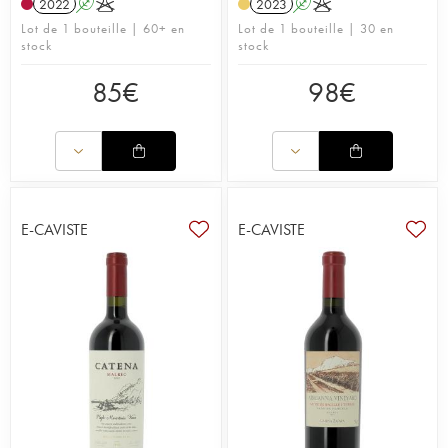
2022
A
K
2023
A
K
comme l’un des domaines familiaux argentins les
Lot de 1 bouteille | 60+ en
Lot de 1 bouteille | 30 en
plus reconnus du monde.
stock
stock
Laura Catena, que nous avons interrogée en
85
€
98
€
direct, précise : « mon arrière-grand-père pensait
déjà que l’Argentine était l’un des meilleurs pays
pour faire du vin, mais que ses vignerons ne
pourraient jamais concurrencer les français aux
terroirs si riches. Mon père le contredisait,
affirmant même que les crus argentins avaient leur
place sur les tables françaises. » Il n’a pas eu tort,
E-CAVISTE
E-CAVISTE
puisque Jancis Robinson dit de lui : « On attribue à
juste titre à Nicolás Catena Zapata d’avoir mis les
vins argentins sur la carte du monde, en se
concentrant uniquement pour qu’ils gagnent sans
cesse en qualité. C’est génial de savoir qu’il a été
à l’origine d’une véritable dynastie de vignerons ».
Etude poussée des sols, cultures parcellaires et en
haute altitude, techniques de vinification sans
cesse remises en question et améliorées, voici les
clés de succès de cette exploitation aujourd’hui