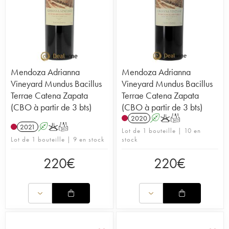
Mendoza Adrianna
Mendoza Adrianna
Vineyard Mundus Bacillus
Vineyard Mundus Bacillus
Terrae Catena Zapata
Terrae Catena Zapata
(CBO à partir de 3 bts)
(CBO à partir de 3 bts)
2020
A
K
T
2021
A
K
T
Lot de 1 bouteille | 10 en
Lot de 1 bouteille | 9 en stock
stock
220
€
220
€