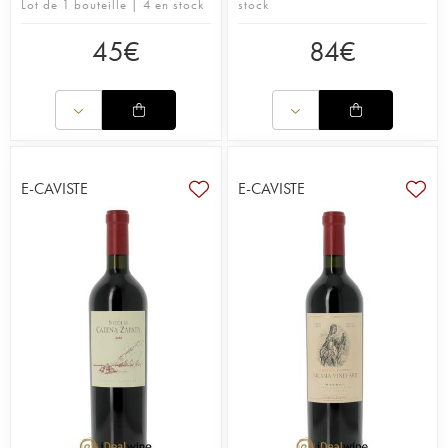
Lot de 1 bouteille | 4 en stock
stock
45
€
84
€
E-CAVISTE
E-CAVISTE