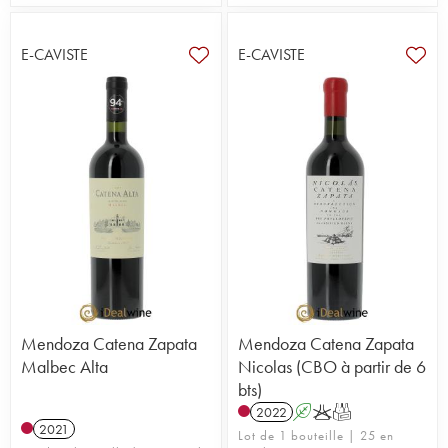
E-CAVISTE
E-CAVISTE
Mendoza Catena Zapata
Mendoza Catena Zapata
Malbec Alta
Nicolas (CBO à partir de 6
bts)
2022
A
K
T
2021
Lot de 1 bouteille | 25 en