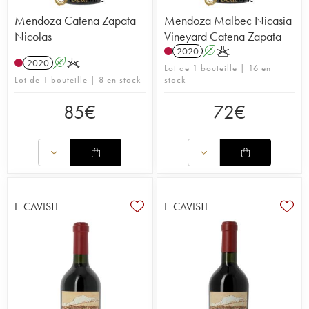
Mendoza Catena Zapata
Mendoza Malbec Nicasia
Nicolas
Vineyard Catena Zapata
2020
A
K
2020
A
K
Lot de 1 bouteille | 16 en
Lot de 1 bouteille | 8 en stock
stock
85
€
72
€
E-CAVISTE
E-CAVISTE