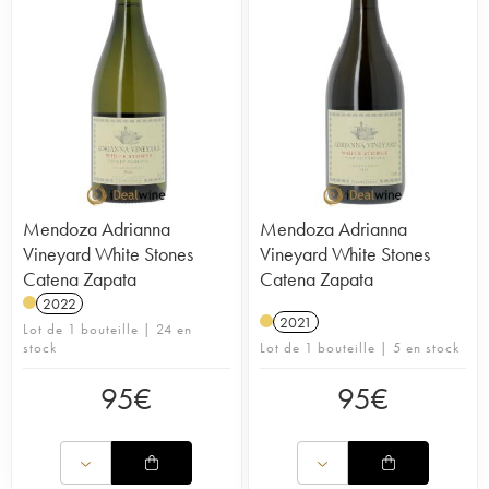
Mendoza Adrianna
Mendoza Adrianna
Vineyard White Stones
Vineyard White Stones
Catena Zapata
Catena Zapata
2022
2021
Lot de 1 bouteille | 24 en
stock
Lot de 1 bouteille | 5 en stock
95
€
95
€