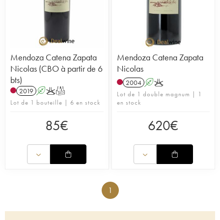
Mendoza Catena Zapata
Mendoza Catena Zapata
Nicolas (CBO à partir de 6
Nicolas
bts)
2004
A
K
2019
A
K
T
Lot de 1 double magnum | 1
Lot de 1 bouteille | 6 en stock
en stock
85
€
620
€
1