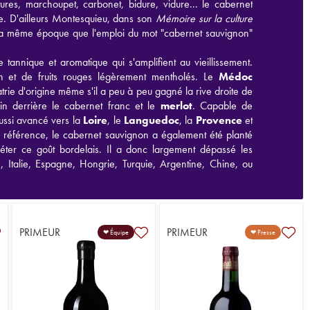
res, marchoupet, carbonet, bidure, vidure... le cabernet
e. D'ailleurs Montesquieu, dans son
Mémoire sur la culture
la même époque que l'emploi du mot "cabernet sauvignon"
annique et aromatique qui s'amplifient au vieillissement.
n et de fruits rouges légèrement mentholés. Le
Médoc
atrie d'origine même s'il a peu à peu gagné la rive droite de
in derrière le cabernet franc et le
merlot
. Capable de
aussi avancé vers la
Loire
, le
Languedoc
, la
Provence
et
e référence, le cabernet sauvignon a également été planté
éter ce goût bordelais. Il a donc largement dépassé les
ie, Italie, Espagne, Hongrie, Turquie, Argentine, Chine, ou
PRIMEUR
PRIMEUR
❤ Équipe
❤ Presse