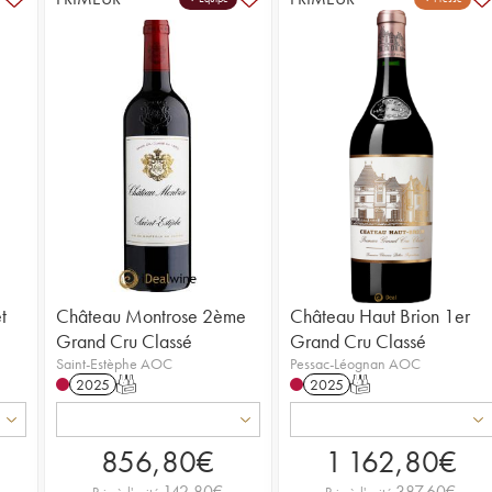
t
Château Montrose 2ème
Château Haut Brion 1er
Grand Cru Classé
Grand Cru Classé
Saint-Estèphe AOC
Pessac-Léognan AOC
2025
T
2025
T
856,80
€
1 162,80
€
142,80
€
387,60
€