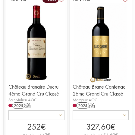
Château Branaire Ducru
Château Brane Cantenac
4ème Grand Cru Classé
2ème Grand Cru Classé
Saint-Julien AOC
Margaux AOC
2025
T
2025
T
252
€
327,60
€
42
€
54,60
€