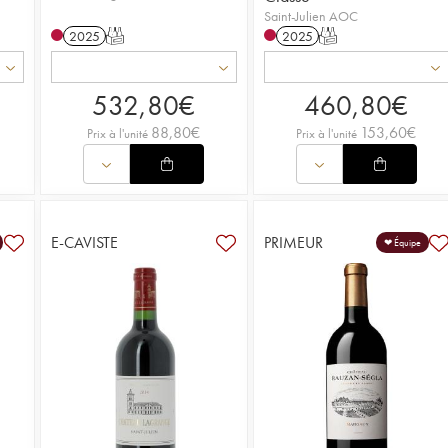
Saint-Julien AOC
2025
T
2025
T
532,80
€
460,80
€
88,80
€
153,60
€
Prix à l'unité
Prix à l'unité
E-CAVISTE
PRIMEUR
❤ Équipe