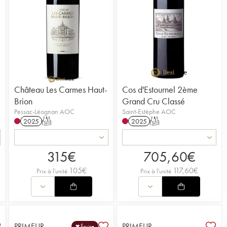
Château Les Carmes Haut-
Cos d'Estournel 2ème
Brion
Grand Cru Classé
Pessac-Léognan AOC
Saint-Estèphe AOC
2025
T
2025
T
315
€
705,60
€
105
€
117,60
€
Prix à l'unité
Prix à l'unité
PRIMEUR
PRIMEUR
❤ Équipe