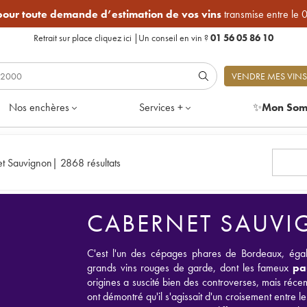
 pour toute demande d’estimation de vos vins
transmise entre le 
Retrait sur place
cliquez ici
|
Un conseil en vin ?
01 56 05 86 10
VENDRE MES VINS
Nos enchères
Services +
✨
Mon Som
t Sauvignon
|
2868 résultats
CABERNET SAUV
C'est l'un des cépages phares de Bordeaux, égal
grands vins rouges de garde, dont les fameux
pa
origines a suscité bien des controverses, mais réce
ont démontré qu'il s'agissait d'un croisement entre l