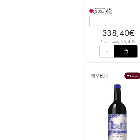
2025
T
338,40
€
56,40
€
Prix à l'unité
PRIMEUR
❤ Équipe