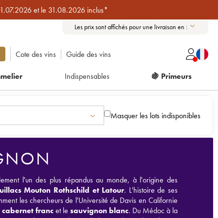
01.07.2026 et le 31.08.2026 inclus*
Les prix sont affichés pour une livraison en :
Cote des vins
Guide des vins
melier
Indispensables
🍇 Primeurs
Masquer les lots indisponibles
IGNON
ement l'un des plus répandus au monde, à l'origine des
uillacs
Mouton Rothschild
et
Latour
. L'histoire de ses
mment les chercheurs de l'Université de Davis en Californie
e
cabernet franc
et le
sauvignon blanc
. Du Médoc à la