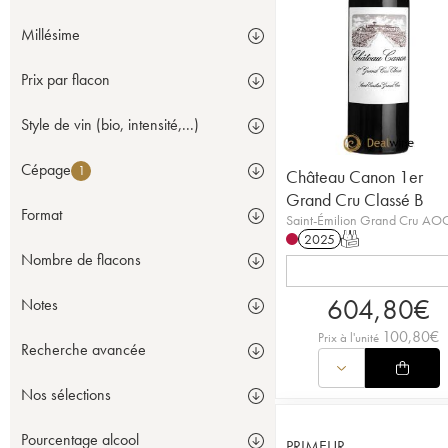
Millésime
Prix par flacon
Style de vin (bio, intensité,...)
Cépage
1
Château Canon 1er
Grand Cru Classé B
Format
Saint-Émilion Grand Cru AO
2025
T
Nombre de flacons
604,80
€
Notes
100,80
€
Prix à l'unité
Recherche avancée
Nos sélections
Pourcentage alcool
PRIMEUR