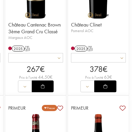
Château Cantenac Brown
Château Clinet
3ème Grand Cru Classé
Pomerol AOC
Margaux AOC
2025
T
2025
T
267
€
378
€
44,50
€
63
€
Prix à l'unité
Prix à l'unité
PRIMEUR
PRIMEUR
❤ Presse