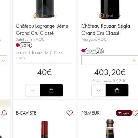
Château Lagrange 3ème
Château Rauzan Ségla
Grand Cru Classé
Grand Cru Classé
C
Saint-Julien AOC
Margaux AOC
2014
2025
T
Lot de 1 bouteille | 11 en
stock
40
€
403,20
€
67,20
€
Prix à l'unité
E-CAVISTE
PRIMEUR
❤ Équipe