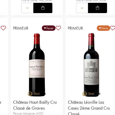
Prix à l'unité
Prix à l'unité
PRIMEUR
PRIMEUR
❤ Équipe
❤ Presse
e
Château Haut-Bailly Cru
Château Léoville Las
Classé de Graves
Cases 2ème Grand Cru
Pessac-Léognan AOC
Classé