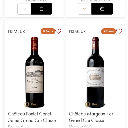
Prix à l'unité
Prix à l'unité
PRIMEUR
PRIMEUR
❤ Presse
❤ Presse
Château Pontet Canet
Château Margaux 1er
5ème Grand Cru Classé
Grand Cru Classé
Pauillac AOC
Margaux AOC