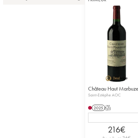
Château Haut Marbuze
Saint-Estèphe AOC
2025
T
216
€
36
€