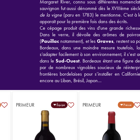
Margaret River, connu sous différentes nomenclatu
sauvignon fut aussi dénommé dès le XVIIIème siècl
de la vigne
(paru en 1783) le mentionne. C'est à 
apparaît pour la première fois dans des écrits.
Ce cépage produit des vins d'une grande richesse t
Dans le verre, il dévoile des arômes de poivro
(
Pauillac
notamment), et les
Graves
, restent sa p
Bordeaux, dans une moindre mesure toutefois, lo
s’adapter facilement à son environnement, il s’est 
dans le
Sud-Ouest
. Bordeaux étant une figure d
par de nombreux vignobles soucieux de réinterpr
frontières bordelaises pour s’installer en Californ
encore au Liban, Brésil, Japon…
PRIMEUR
PRIMEUR
❤ Équipe
❤ Presse