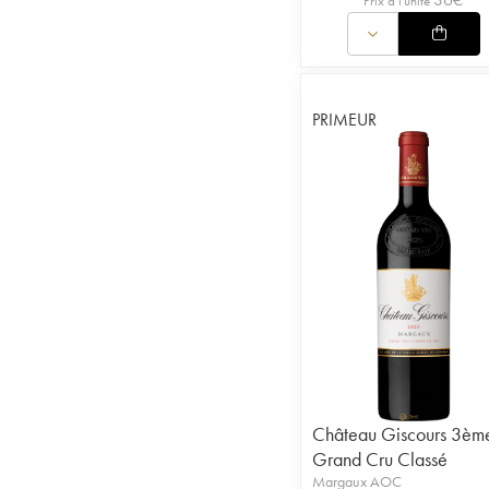
Prix à l'unité
PRIMEUR
Château Giscours 3èm
Grand Cru Classé
Margaux AOC