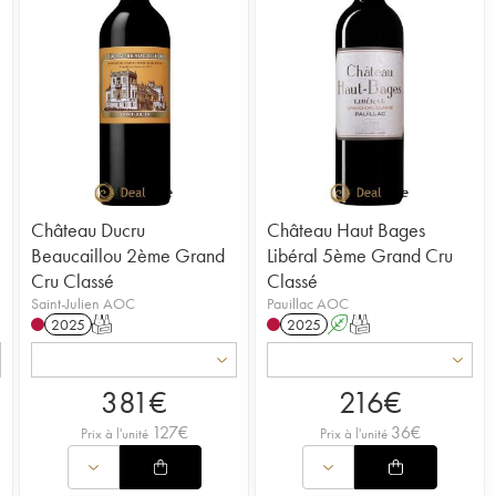
Château Ducru
Château Haut Bages
Beaucaillou 2ème Grand
Libéral 5ème Grand Cru
Cru Classé
Classé
Saint-Julien AOC
Pauillac AOC
2025
T
2025
A
T
381
€
216
€
127
€
36
€
Prix à l'unité
Prix à l'unité