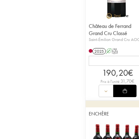
Château de Ferrand
Grand Cru Classé
Saint-Émilion Grand Cru AO
2025
A
T
190,20
€
31,70
€
Prix à l'unité
ENCHÈRE