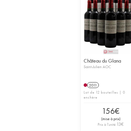
Château du Glana
Saint-Julien AOC
2011
Lot de 12 bouteilles | 0
enchère
156
€
(
mise à prix
)
13
€
Prix à l'unité