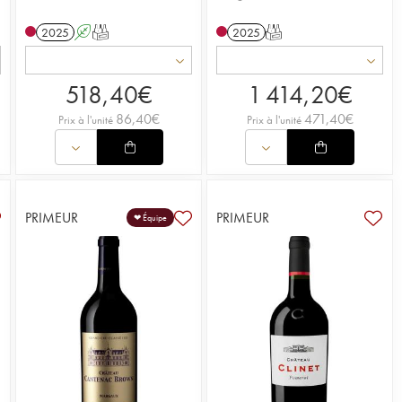
2025
A
T
2025
T
518,40
€
1 414,20
€
86,40
€
471,40
€
Prix à l'unité
Prix à l'unité
PRIMEUR
PRIMEUR
❤ Équipe