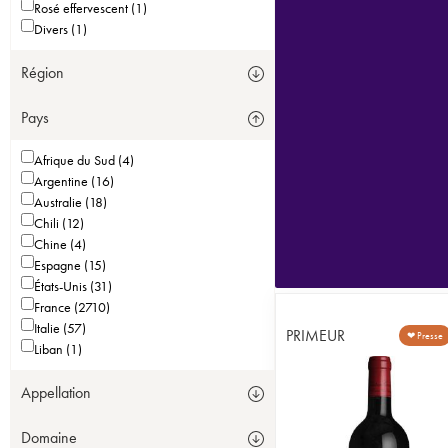
Rosé effervescent (1)
Divers (1)
Région
Pays
Afrique du Sud (4)
Argentine (16)
Australie (18)
Chili (12)
Chine (4)
Espagne (15)
États-Unis (31)
France (2710)
Italie (57)
PRIMEUR
❤ Presse
Liban (1)
Appellation
Domaine