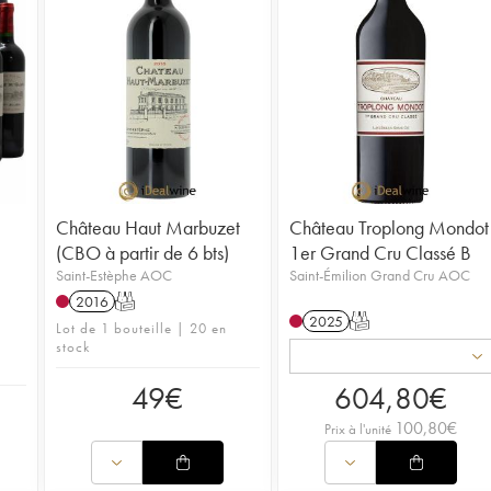
Château Haut Marbuzet
Château Troplong Mondot
(CBO à partir de 6 bts)
1er Grand Cru Classé B
Saint-Estèphe AOC
Saint-Émilion Grand Cru AOC
2016
T
2025
T
Lot de 1 bouteille | 20 en
stock
49
€
604,80
€
100,80
€
Prix à l'unité