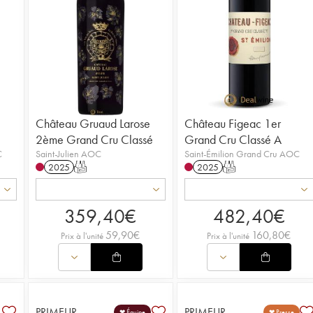
Château Gruaud Larose
Château Figeac 1er
2ème Grand Cru Classé
Grand Cru Classé A
C
Saint-Julien AOC
Saint-Émilion Grand Cru AOC
2025
T
2025
T
359,40
€
482,40
€
59,90
€
160,80
€
Prix à l'unité
Prix à l'unité
PRIMEUR
PRIMEUR
❤ Équipe
❤ Presse