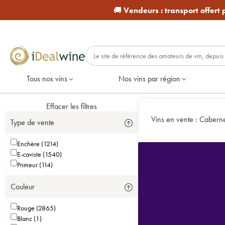
🚚
Vendeurs :
transport offert
Tous nos vins
Nos vins par région
Effacer les filtres
Vins en vente :
Caberne
Type de vente
Enchère (1214)
E-caviste (1540)
Primeur (114)
Couleur
Rouge (2865)
Blanc (1)