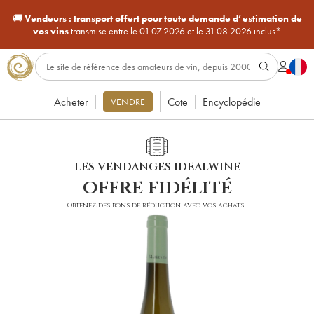
🚚
Vendeurs :
transport offert pour toute demande d’estimation de
vos vins
transmise entre le 01.07.2026 et le 31.08.2026 inclus*
Acheter
Cote
Encyclopédie
VENDRE
LES VENDANGES IDEALWINE
offre fidélité
Obtenez des bons de réduction avec vos achats !