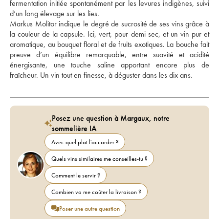
fermentation initiée spontanément par les levures indigènes, suivi 
d’un long élevage sur les lies. 
Markus Molitor indique le degré de sucrosité de ses vins grâce à 
la couleur de la capsule. Ici, vert, pour demi sec, et un vin pur et 
aromatique, au bouquet floral et de fruits exotiques. La bouche fait 
preuve d’un équilibre remarquable, entre suavité et acidité 
énergisante, une touche saline apportant encore plus de 
fraîcheur. Un vin tout en finesse, à déguster dans les dix ans.
Posez une question à Margaux, notre
sommelière IA
Avec quel plat l'accorder ?
Quels vins similaires me conseilles-tu ?
Comment le servir ?
Combien va me coûter la livraison ?
Poser une autre question