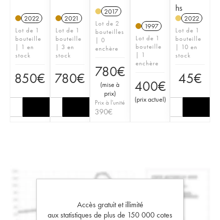
hs
2017
2022
2021
2022
Lot de 2
1997
Lot de 1
Lot de 1
Lot de 1
bouteilles
Lot de 1
bouteille
bouteille
bouteille
| 0
bouteille
| 1 en
| 3 en
| 10 en
enchère
| 1
stock
stock
stock
enchère
780
€
850
€
780
€
45
€
400
€
(
mise à
prix
)
(
prix actuel
)
Prix à l'unité
390
€
Accès gratuit et illimité
aux statistiques de plus de 150 000 cotes