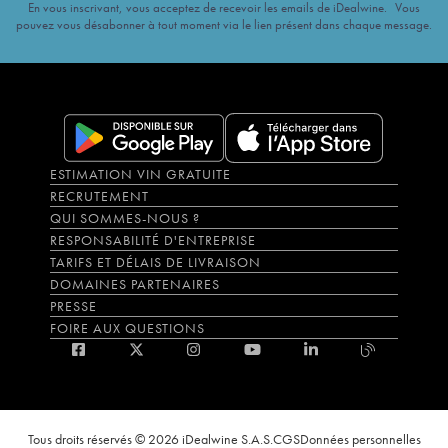
En vous inscrivant, vous acceptez de recevoir les emails de iDealwine. Vous
pouvez vous désabonner à tout moment via le lien présent dans chaque message.
ESTIMATION VIN GRATUITE
RECRUTEMENT
QUI SOMMES-NOUS ?
RESPONSABILITÉ D'ENTREPRISE
TARIFS ET DÉLAIS DE LIVRAISON
DOMAINES PARTENAIRES
PRESSE
FOIRE AUX QUESTIONS
Tous droits réservés © 2026 iDealwine S.A.S.
CGS
Données personnelles