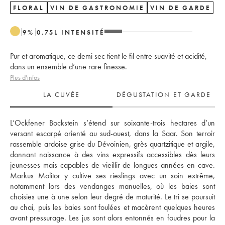
FLORAL
VIN DE GASTRONOMIE
VIN DE GARDE
9
%
0.75
L
INTENSITÉ
Pur et aromatique, ce demi sec tient le fil entre suavité et acidité,
dans un ensemble d’une rare finesse.
Plus d'infos
LA CUVÉE
DÉGUSTATION ET GARDE
L’Ockfener Bockstein s’étend sur soixante-trois hectares d’un 
versant escarpé orienté au sud-ouest, dans la Saar. Son terroir 
rassemble ardoise grise du Dévoinien, grès quartzitique et argile, 
donnant naissance à des vins expressifs accessibles dès leurs 
jeunesses mais capables de vieillir de longues années en cave. 
Markus Molitor y cultive ses rieslings avec un soin extrême, 
notamment lors des vendanges manuelles, où les baies sont 
choisies une à une selon leur degré de maturité. Le tri se poursuit 
au chai, puis les baies sont foulées et macèrent quelques heures 
avant pressurage. Les jus sont alors entonnés en foudres pour la 