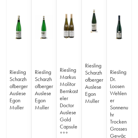
Riesling
Riesling
Riesling
Riesling
Riesling
Scharzh
Markus
Scharzh
Scharzh
Dr.
ofberger
Molitor
ofberger
ofberger
Loosen
Auslese
Bernkast
Auslese
Auslese
Wehlen
Egon
eler
Egon
Egon
er
Muller
Doctor
Muller
Muller
Sonnenu
Auslese
hr
Gold
Trocken
Capsule
Grosses
°°°
Gewäc