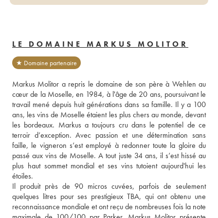
LE DOMAINE MARKUS MOLITOR
★ Domaine partenaire
Markus Molitor a repris le domaine de son père à Wehlen au 
cœur de la Moselle, en 1984, à l'âge de 20 ans, poursuivant le 
travail mené depuis huit générations dans sa famille. Il y a 100 
ans, les vins de Moselle étaient les plus chers au monde, devant 
les bordeaux. Markus a toujours cru dans le potentiel de ce 
terroir d’exception. Avec passion et une détermination sans 
faille, le vigneron s’est employé à redonner toute la gloire du 
passé aux vins de Moselle. A tout juste 34 ans, il s’est hissé au 
plus haut sommet mondial et ses vins tutoient aujourd'hui les 
étoiles. 
Il produit près de 90 micros cuvées, parfois de seulement 
quelques litres pour ses prestigieux TBA, qui ont obtenu une 
reconnaissance mondiale et ont reçu de nombreuses fois la note 
maximale de 100/100 par Parker. Markus Molitor présente 