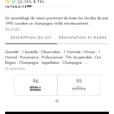
H
A
T
13
%
0.75
L
INTENSITÉ
Un assemblage de raisins provenant de toutes les récoltes de puis
1995 constitue ce champagne vinifié minutieusement.
Plus d'infos
DESCRIPTION DU LOT
DÉGUSTATION ET GARDE
Quantité :
1 bouteille
Observation :
1 Normale
Niveau :
1
Normal
Provenance :
professionnel
TVA récupérable :
oui
Région :
Champagne
Appellation :
Champagne
Classement :
Grand Cru
Propriétaire :
De Sousa
En savoir plus...
96
95