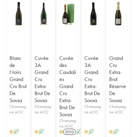
Blanc
Cuvée
Cuvée
Cuvée
Grand
de
3A
des
3A
Cru
Noirs
Grand
Caudali
Grand
Extra-
Grand
Cru
es
Cru
Brut
Cru Brut
Extra-
Grand
Extra-
Réserve
De
Brut De
Cru
Brut De
De
Sousa
Sousa
Extra-
Sousa
Sousa
Champag
Champag
Brut De
Champag
Champag
ne AOC
ne AOC
ne AOC
ne AOC
Sousa
Champag
ne AOC
A
A
2010
A
T
A
A
H
H
H
H
H