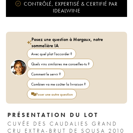
CONTRÔLÉ, EXPERTISÉ & CERTIFIÉ PAR
IDEALWINE
Posez une question à Margaux, notre
sommelière IA
Avec quel plat l'accorder ?
Quels vins similaires me conseilles-tu ?
Comment le servir ?
Combien va me coûter la livraison ?
Poser une autre question
PRÉSENTATION DU LOT
CUVÉE DES CAUDALIES GRAND
CRU EXTRA-BRUT DE SOUSA 2010