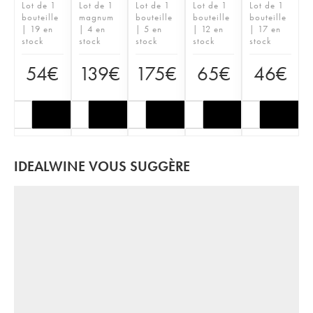
Lot de 1
Lot de 1
Lot de 1
Lot de 1
Lot de 1
bouteille
magnum
bouteille
bouteille
bouteille
| 19 en
| 4 en
| 5 en
| 12 en
| 17 en
stock
stock
stock
stock
stock
54
€
139
€
175
€
65
€
46
€
IDEALWINE VOUS SUGGÈRE