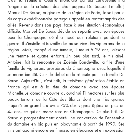
C'est la Première Guerre mondiale qui est curieusement à 
l'origine de la création des champagnes De Sousa. En effet, 
Manuel De Sousa, originaire de la région de Porto, faisait partie 
du corps expéditionnaire portugais appelé en renfort auprès des 
alliés. Revenu dans son pays, face à une situation économique 
difficile, Manuel De Sousa décide de repartir avec son épouse 
pour la Champagne où il a noué des relations pendant la 
guerre. Il s'installe et travaille dur au service des vignerons de la 
région. Mais, frappé d'une tumeur, il meurt à 29 ans, laissant 
une femme et quatre enfants.Un peu plus tard, le fils aîné, 
Antoine, fait la rencontre de Zoémie Bondeville, la fille d'une 
famille de vignerons prospères de Champagne avec laquelle il 
se marie bientôt. C'est le début de la réussite pour la famille De 
Sousa. Aujourd'hui, c'est Erik, la troisième génération établie en 
France qui est à la tête du domaine avec son épouse 
Michelle.Le domaine couvre aujourd'hui 11 hectares sur les plus 
beaux terroirs de la Côte des Blancs dont une très grande 
majorité en grand cru avec 75% des vignes âgées de plus de 
45 ans, ce qui est assez rare en Champagne. De plus Erik De 
Sousa a progressivement opéré une conversion de l'ensemble 
du domaine en bio puis en biodynamie à partir de 1999. Ses 
vins ont gagné encore en finesse, en élégance et en expression 