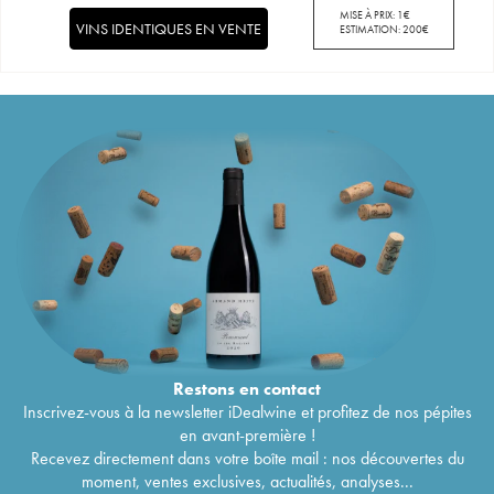
MISE À PRIX:
1
€
VINS IDENTIQUES EN VENTE
ESTIMATION:
200
€
Restons en
contact
Inscrivez-vous à la newsletter iDealwine et profitez de nos pépites
en avant-première !
Recevez directement dans votre boîte mail : nos découvertes du
moment, ventes exclusives, actualités, analyses...