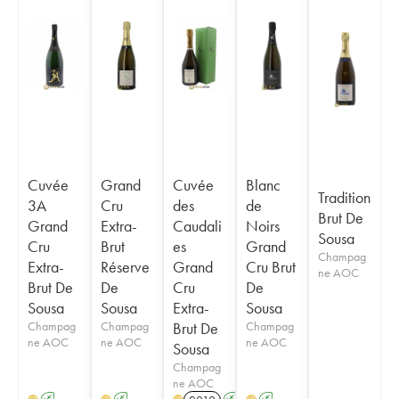
Cuvée
Grand
Cuvée
Blanc
Tradition
3A
Cru
des
de
Brut De
Grand
Extra-
Caudali
Noirs
Sousa
Cru
Brut
es
Grand
Champag
Extra-
Réserve
Grand
Cru Brut
ne AOC
Brut De
De
Cru
De
Sousa
Sousa
Extra-
Sousa
Champag
Champag
Brut De
Champag
ne AOC
ne AOC
ne AOC
Sousa
Champag
ne AOC