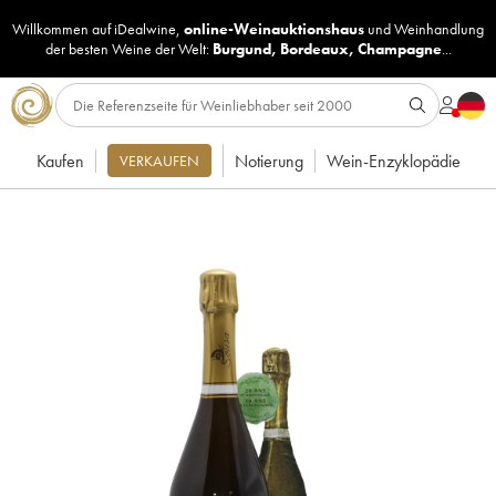
Willkommen auf iDealwine,
online-Weinauktionshaus
und
Weinhandlung
der besten Weine der Welt:
Burgund
,
Bordeaux
,
Champagne
...
Kaufen
Notierung
Wein-Enzyklopädie
VERKAUFEN