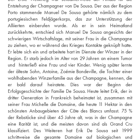
Entstehung der Champagner von De Sousa. Der aus der Region 
Porto stammende Manuel De Sousa gehörte nämlich zu dem 
portugiesischen Feldjägerkorps, das zur Unterstützung der 
Alliierten einberufen wurde. Als er in sein Heimatland 
zurückkehrte, entschied sich Manuel De Sousa angesichts der 
schwierigen Wirtschaftslage, mit seiner Frau in die Champagne 
zu ziehen, wo er während des Krieges Kontakte geknüpft hatte. 
Er lebte sich ein und arbeitete hart im Dienste der Winzer in der 
Region. Er starb jedoch im Alter von 29 Jahren an einem Tumor 
und  hinterließ eine Frau und vier Kinder. Wenig später lernte 
der älteste Sohn, Antoine, Zoémie Bondeville, die Tochter einer 
wohlhabenden Winzerfamilie aus der Champagne, kennen, die 
er bald darauf heiratete. Dies war der Beginn der 
Erfolgsgeschichte der Familie De Sousa. Heute leitet Erik, der in 
dritter Generation in Frankreich beheimatet ist, zusammen mit 
seiner Frau Michelle die Domaine, die heute 11 Hektar in den 
schönsten Anbaugebieten der Côte des Blancs umfasst. 75 % 
der Rebstöcke sind über 45 Jahre alt, was in der Champagne 
eine Rarität ist, und die meisten davon sind als Grand Cru 
klassifiziert. Des Weiteren hat Erik De Sousa seit 1999 
schrittweise die gesamte Domaine auf biologischen und 