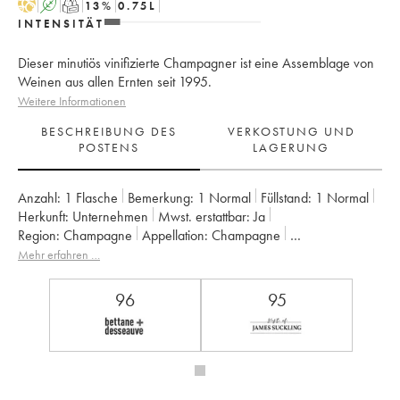
H
A
T
13
%
0.75
L
INTENSITÄT
Dieser minutiös vinifizierte Champagner ist eine Assemblage von
Weinen aus allen Ernten seit 1995.
Weitere Informationen
BESCHREIBUNG DES
VERKOSTUNG UND
POSTENS
LAGERUNG
Anzahl:
1 Flasche
Bemerkung:
1 Normal
Füllstand:
1
Normal
Herkunft:
unternehmen
Mwst. erstattbar:
ja
Region:
Champagne
Appellation:
Champagne
Klassifizierung:
Grand Cru
Eigentümer:
De Sousa
Mehr erfahren …
96
95