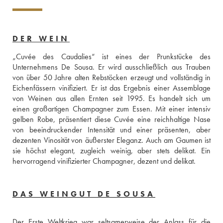
DER WEIN
„Cuvée des Caudalies“ ist eines der Prunkstücke des 
Unternehmens De Sousa. Er wird ausschließlich aus Trauben 
von über 50 Jahre alten Rebstöcken erzeugt und vollständig in 
Eichenfässern vinifiziert. Er ist das Ergebnis einer Assemblage 
von Weinen aus allen Ernten seit 1995. Es handelt sich um 
einen großartigen Champagner zum Essen. Mit einer intensiv 
gelben Robe, präsentiert diese Cuvée eine reichhaltige Nase 
von beeindruckender Intensität und einer präsenten, aber 
dezenten Vinosität von äußerster Eleganz. Auch am Gaumen ist 
sie höchst elegant, zugleich weinig, aber stets delikat. Ein 
hervorragend vinifizierter Champagner, dezent und delikat.
DAS WEINGUT DE SOUSA
Der Erste Weltkrieg war seltsamerweise der Anlass für die 