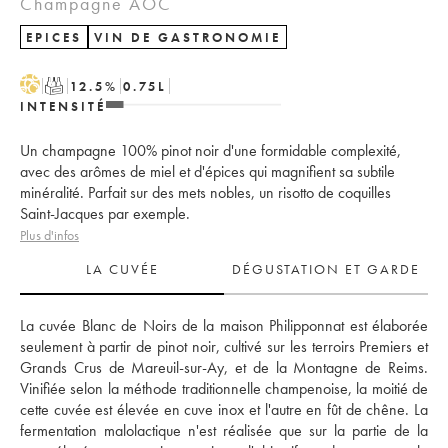
Champagne AOC
EPICES
VIN DE GASTRONOMIE
H
T
12.5
%
0.75
L
INTENSITÉ
Un champagne 100% pinot noir d'une formidable complexité,
avec des arômes de miel et d'épices qui magnifient sa subtile
minéralité. Parfait sur des mets nobles, un risotto de coquilles
Saint-Jacques par exemple.
Plus d'infos
LA CUVÉE
DÉGUSTATION ET GARDE
La cuvée Blanc de Noirs de la maison Philipponnat est élaborée 
seulement à partir de pinot noir, cultivé sur les terroirs Premiers et 
Grands Crus de Mareuil-sur-Ay, et de la Montagne de Reims. 
Vinifiée selon la méthode traditionnelle champenoise, la moitié de 
cette cuvée est élevée en cuve inox et l'autre en fût de chêne. La 
fermentation malolactique n'est réalisée que sur la partie de la 