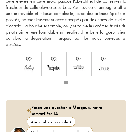
cuve élevée en cuve inox, puisque l'objectif est de conserver la 
fraîcheur de celle élevée sous bois. Au nez, ce champagne offre 
une incroyable et intense complexité, avec des arômes épicés et 
poivrés, harmonieusement accompagnés par des notes de miel et 
d'acacia. La bouche est ample, on y retrouve les arômes fruités du 
pinot noir, et une formidable minéralité. Une belle longueur vient 
conclure la dégustation, marquée par les notes poivrées et 
épicées.
92
93
94
94
Posez une question à Margaux, notre
sommelière IA
Avec quel plat l'accorder ?
Quels vins similaires me conseilles-tu ?