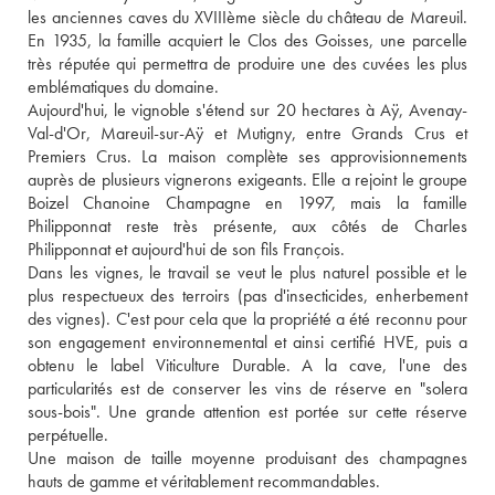
les anciennes caves du XVIIIème siècle du château de Mareuil. 
En 1935, la famille acquiert le Clos des Goisses, une parcelle 
très réputée qui permettra de produire une des cuvées les plus 
emblématiques du domaine.
Aujourd'hui, le vignoble s'étend sur 20 hectares à Aÿ, Avenay-
Val-d'Or, Mareuil-sur-Aÿ et Mutigny, entre Grands Crus et 
Premiers Crus. La maison complète ses approvisionnements 
auprès de plusieurs vignerons exigeants. Elle a rejoint le groupe 
Boizel Chanoine Champagne en 1997, mais la famille 
Philipponnat reste très présente, aux côtés de Charles 
Philipponnat et aujourd'hui de son fils François. 
Dans les vignes, le travail se veut le plus naturel possible et le 
plus respectueux des terroirs (pas d'insecticides, enherbement 
des vignes). C'est pour cela que la propriété a été reconnu pour 
son engagement environnemental et ainsi certifié HVE, puis a 
obtenu le label Viticulture Durable. A la cave, l'une des 
particularités est de conserver les vins de réserve en "solera 
sous-bois". Une grande attention est portée sur cette réserve 
perpétuelle.
Une maison de taille moyenne produisant des champagnes 
hauts de gamme et véritablement recommandables.