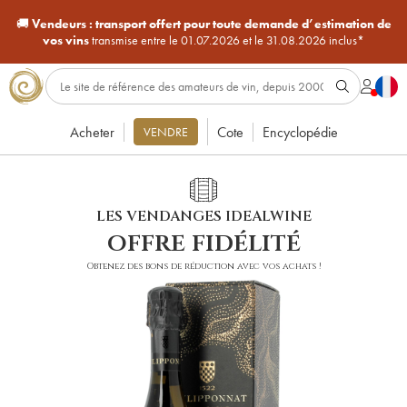
🚚
Vendeurs :
transport offert pour toute demande d’estimation de
vos vins
transmise entre le 01.07.2026 et le 31.08.2026 inclus*
Acheter
Cote
Encyclopédie
VENDRE
LES VENDANGES IDEALWINE
offre fidélité
Obtenez des bons de réduction avec vos achats !