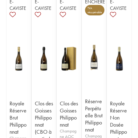
E-
E-
E-
ENCHÈRE
E-
CAVISTE
CAVISTE
CAVISTE
CAVISTE
TVA
récupérable
Réserve
Royale
Clos des
Clos des
Royale
Perpétu
Réserve
Goisses
Goisses
Réserve
elle Brut
Brut
Philippo
Philippo
Non
Philippo
Philippo
nnat
nnat
Dosée
nnat
nnat
(CBO à
Champag
Philippo
Champag
ne AOC
Champag