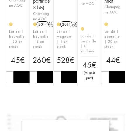
partir de
nnat
ne AOC
ne AOC
3 bts)
Champag
ne AOC
Champag
ne AOC
2014
T
2014
T
H
H
H
H
H
Lot de 1
Lot de 1
Lot de 1
Lot de 1
Lot de 1
bouteille
bouteille
magnum
bouteille
bouteille
| 35 en
| 8 en
| 1 en
| 30 en
| 0
stock
stock
stock
stock
enchère
45
€
260
€
528
€
44
€
45
€
(
mise à
prix
)