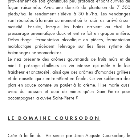
proviennent de sols granitiques peu profonds et sont cultivés de 
façon raisonnée. Avec une densité de plantation de 7 500 
pieds/ha, le rendement s’élève à 30 hl/ha. Les vendanges 
sont réalisées à la main au moment où le raisin est arrivé à sur-
maturité. Ensuite, lorsque les baies arrivent au chai, le 
pressurage pneumatique doux et lent se fait en grappe entière. 
Débourbage, fermentation alcoolique en pièces, fermentation 
malolactique précèdent l'élevage sur lies fines rythmé de 
batonnages hebdomadaires. 
Le nez présente des arômes gourmands de fruits mûrs et de 
miel. Il présage d'ailleurs un vin intense qui mêle à la fois 
fraîcheur et onctuosité, ainsi que des arômes d'amandes grillées 
et de noisette qui s’entremêlent en finale. Ce vin sublimera des 
plats en sauce comme un poulet à la crème. Il se marie aussi 
avec du poisson et quoi de mieux qu’un Saint-Pierre pour 
accompagner la cuvée Saint-Pierre ?
LE DOMAINE COURSODON
Créé à la fin du 19e siècle par Jean-Auguste Coursodon, le 