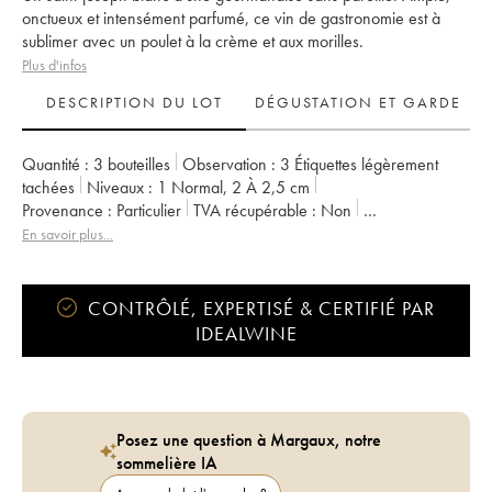
onctueux et intensément parfumé, ce vin de gastronomie est à
sublimer avec un poulet à la crème et aux morilles.
Plus d'infos
DESCRIPTION DU LOT
DÉGUSTATION ET GARDE
Quantité :
3 bouteilles
Observation :
3 Étiquettes légèrement
tachées
Niveaux :
1
Normal
,
2
À 2,5 cm
Provenance :
particulier
TVA récupérable :
non
Région :
Vallée du Rhône
Appellation :
Saint-Joseph
En savoir plus...
Propriétaire :
Pierre et Jérôme Coursodon
CONTRÔLÉ, EXPERTISÉ & CERTIFIÉ PAR
IDEALWINE
Posez une question à Margaux, notre
sommelière IA