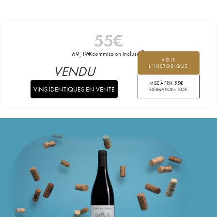
55
€
69,19
€
commission incluse
VOIR
VENDU
L'HISTORIQUE
MISE À PRIX:
55
€
VINS IDENTIQUES EN VENTE
ESTIMATION:
105
€