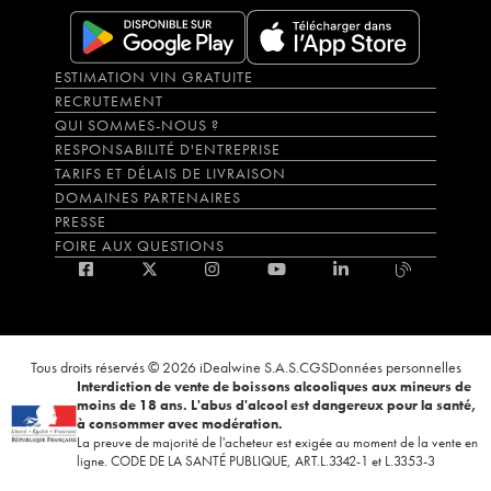
ESTIMATION VIN GRATUITE
RECRUTEMENT
QUI SOMMES-NOUS ?
RESPONSABILITÉ D'ENTREPRISE
TARIFS ET DÉLAIS DE LIVRAISON
DOMAINES PARTENAIRES
PRESSE
FOIRE AUX QUESTIONS
Tous droits réservés © 2026 iDealwine S.A.S.
CGS
Données personnelles
Interdiction de vente de boissons alcooliques aux mineurs de
moins de 18 ans. L'abus d'alcool est dangereux pour la santé,
à consommer avec modération.
La preuve de majorité de l'acheteur est exigée au moment de la vente en
ligne. CODE DE LA SANTÉ PUBLIQUE, ART.L.3342-1 et L.3353-3