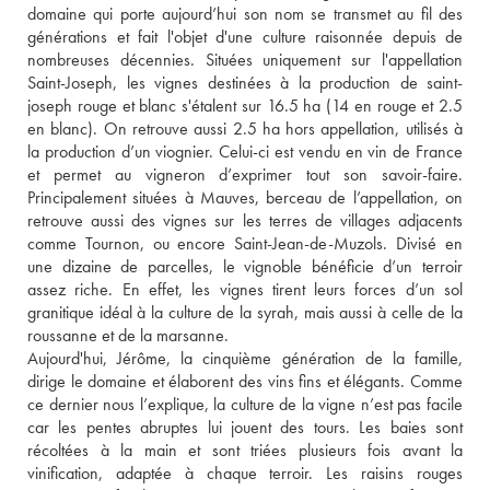
domaine qui porte aujourd’hui son nom se transmet au fil des 
générations et fait l'objet d'une culture raisonnée depuis de 
nombreuses décennies. Situées uniquement sur l'appellation 
Saint-Joseph, les vignes destinées à la production de saint-
joseph rouge et blanc s'étalent sur 16.5 ha (14 en rouge et 2.5 
en blanc). On retrouve aussi 2.5 ha hors appellation, utilisés à 
la production d’un viognier. Celui-ci est vendu en vin de France 
et permet au vigneron d’exprimer tout son savoir-faire. 
Principalement situées à Mauves, berceau de l’appellation, on 
retrouve aussi des vignes sur les terres de villages adjacents 
comme Tournon, ou encore Saint-Jean-de-Muzols. Divisé en 
une dizaine de parcelles, le vignoble bénéficie d’un terroir 
assez riche. En effet, les vignes tirent leurs forces d’un sol 
granitique idéal à la culture de la syrah, mais aussi à celle de la 
roussanne et de la marsanne. 
Aujourd'hui, Jérôme, la cinquième génération de la famille, 
dirige le domaine et élaborent des vins fins et élégants. Comme 
ce dernier nous l’explique, la culture de la vigne n’est pas facile 
car les pentes abruptes lui jouent des tours. Les baies sont 
récoltées à la main et sont triées plusieurs fois avant la 
vinification, adaptée à chaque terroir. Les raisins rouges 