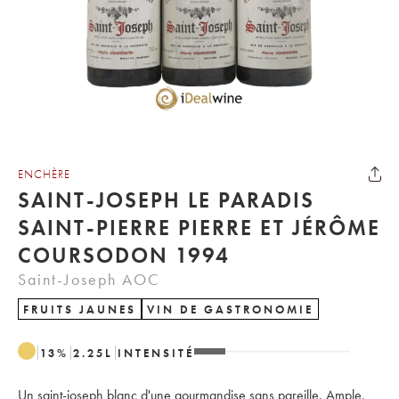
ENCHÈRE
SAINT-JOSEPH LE PARADIS
SAINT-PIERRE PIERRE ET JÉRÔME
COURSODON 1994
Saint-Joseph AOC
FRUITS JAUNES
VIN DE GASTRONOMIE
13
%
2.25
L
INTENSITÉ
Un saint-joseph blanc d'une gourmandise sans pareille. Ample,