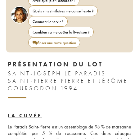
Avec quel plat l'accorder ?
Quels vins similaires me conseilles-tu ?
Comment le servir ?
Combien va me coûter la livraison ?
Poser une autre question
PRÉSENTATION DU LOT
SAINT-JOSEPH LE PARADIS
SAINT-PIERRE PIERRE ET JÉRÔME
COURSODON 1994
LA CUVÉE
Le Paradis Saint-Pierre est un assemblage de 95 % de marsanne 
complétée par 5 % de roussanne. Ces deux cépages 