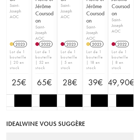
Saint-
Jérôme
Saint-
Jérôme
Coursod
Joseph
Joseph
Coursod
Coursod
on
AOC
AOC
on
on
Saint-
Joseph
Saint-
Saint-
AOC
Joseph
Joseph
AOC
AOC
2023
2022
2023
2023
2022
Lot de 1
Lot de 1
Lot de 1
Lot de 1
Lot de 1
bouteille
bouteille
bouteille
bouteille
bouteille
| 20 en
| 52 en
| 5 en
| 18 en
| 8 en
stock
stock
stock
stock
stock
25
€
65
€
28
€
39
€
49,90
€
IDEALWINE VOUS SUGGÈRE