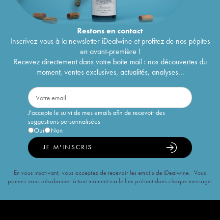
Restons en
contact
Inscrivez-vous à la newsletter iDealwine et profitez de nos pépites
en avant-première !
Recevez directement dans votre boîte mail : nos découvertes du
moment, ventes exclusives, actualités, analyses...
J'accepte le suivi de mes emails afin de recevoir des
suggestions personnalisées
Oui
Non
JE M'INSCRIS
En vous inscrivant, vous acceptez de recevoir les emails de iDealwine. Vous
pouvez vous désabonner à tout moment via le lien présent dans chaque message.