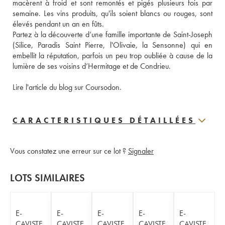
macèrent à froid et sont remontés et pigés plusieurs fois par 
semaine. Les vins produits, qu'ils soient blancs ou rouges, sont 
élevés pendant un an en fûts.
Partez à la découverte d’une famille importante de Saint-Joseph 
(Silice, Paradis Saint Pierre, l'Olivaie, la Sensonne) qui en 
embellit la réputation, parfois un peu trop oubliée à cause de la 
lumière de ses voisins d’Hermitage et de Condrieu. 
Lire l'article du blog sur Coursodon.
CARACTERISTIQUES DÉTAILLÉES
Vous constatez une erreur sur ce lot ?
Signaler
LOTS SIMILAIRES
E-
E-
E-
E-
E-
CAVISTE
CAVISTE
CAVISTE
CAVISTE
CAVISTE