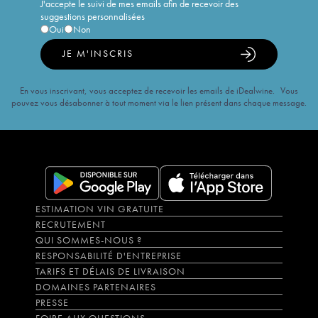
J'accepte le suivi de mes emails afin de recevoir des
suggestions personnalisées
Oui
Non
JE M'INSCRIS
En vous inscrivant, vous acceptez de recevoir les emails de iDealwine. Vous
pouvez vous désabonner à tout moment via le lien présent dans chaque message.
ESTIMATION VIN GRATUITE
RECRUTEMENT
QUI SOMMES-NOUS ?
RESPONSABILITÉ D'ENTREPRISE
TARIFS ET DÉLAIS DE LIVRAISON
DOMAINES PARTENAIRES
PRESSE