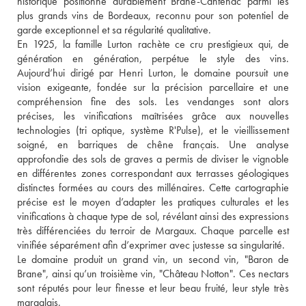
historique positionne durablement Brane-Cantenac parmi les 
plus grands vins de Bordeaux, reconnu pour son potentiel de 
garde exceptionnel et sa régularité qualitative. 
En 1925, la famille Lurton rachète ce cru prestigieux qui, de 
génération en génération, perpétue le style des vins. 
Aujourd’hui dirigé par Henri Lurton, le domaine poursuit une 
vision exigeante, fondée sur la précision parcellaire et une 
compréhension fine des sols. Les vendanges sont alors 
précises, les vinifications maîtrisées grâce aux nouvelles 
technologies (tri optique, système R'Pulse), et le vieillissement 
soigné, en barriques de chêne français. Une analyse 
approfondie des sols de graves a permis de diviser le vignoble 
en différentes zones correspondant aux terrasses géologiques 
distinctes formées au cours des millénaires. Cette cartographie 
précise est le moyen d’adapter les pratiques culturales et les 
vinifications à chaque type de sol, révélant ainsi des expressions 
très différenciées du terroir de Margaux. Chaque parcelle est 
vinifiée séparément afin d’exprimer avec justesse sa singularité. 
Le domaine produit un grand vin, un second vin, "Baron de 
Brane", ainsi qu’un troisième vin, "Château Notton". Ces nectars 
sont réputés pour leur finesse et leur beau fruité, leur style très 
margalais.