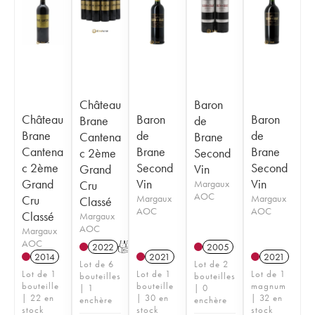
Château
Baron
Château
Baron
Baron
Brane
de
Brane
de
de
Cantena
Brane
Cantena
Brane
Brane
c 2ème
Second
c 2ème
Second
Second
Grand
Vin
Grand
Vin
Vin
Cru
Margaux
AOC
Cru
Margaux
Margaux
Classé
AOC
AOC
Classé
Margaux
AOC
Margaux
AOC
2022
T
2005
2014
2021
2021
Lot de 6
Lot de 2
Lot de 1
Lot de 1
Lot de 1
bouteilles
bouteilles
bouteille
bouteille
magnum
| 1
| 0
| 22 en
| 30 en
| 32 en
enchère
enchère
stock
stock
stock