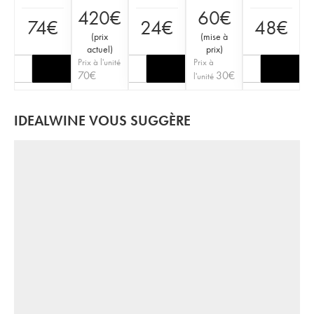
420
€
60
€
74
€
24
€
48
€
(
prix
(
mise à
actuel
)
prix
)
Prix à l'unité
Prix à
70
€
30
€
l'unité
IDEALWINE VOUS SUGGÈRE