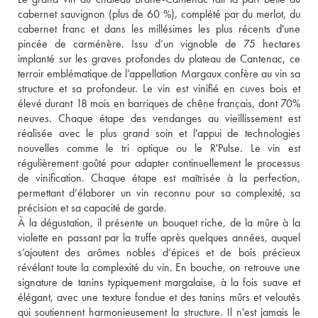
cabernet sauvignon (plus de 60 %), complété par du merlot, du 
cabernet franc et dans les millésimes les plus récents d'une 
pincée de carménère. Issu d’un vignoble de 75 hectares 
implanté sur les graves profondes du plateau de Cantenac, ce 
terroir emblématique de l’appellation Margaux confère au vin sa 
structure et sa profondeur. Le vin est vinifié en cuves bois et 
élevé durant 18 mois en barriques de chêne français, dont 70% 
neuves. Chaque étape des vendanges au vieillissement est 
réalisée avec le plus grand soin et l'appui de technologies 
nouvelles comme le tri optique ou le R'Pulse. Le vin est 
régulièrement goûté pour adapter continuellement le processus 
de vinification. Chaque étape est maîtrisée à la perfection, 
permettant d’élaborer un vin reconnu pour sa complexité, sa 
précision et sa capacité de garde.
À la dégustation, il présente un bouquet riche, de la mûre à la 
violette en passant par la truffe après quelques années, auquel 
s’ajoutent des arômes nobles d’épices et de bois précieux 
révélant toute la complexité du vin. En bouche, on retrouve une 
signature de tanins typiquement margalaise, à la fois suave et 
élégant, avec une texture fondue et des tanins mûrs et veloutés 
qui soutiennent harmonieusement la structure. Il n'est jamais le 