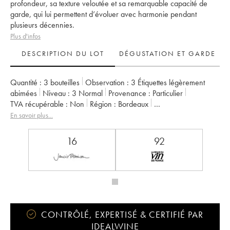
profondeur, sa texture veloutée et sa remarquable capacité de
garde, qui lui permettent d’évoluer avec harmonie pendant
plusieurs décennies.
Plus d'infos
DESCRIPTION DU LOT
DÉGUSTATION ET GARDE
Quantité :
3 bouteilles
Observation :
3 Étiquettes légèrement
abimées
Niveau :
3
Normal
Provenance :
particulier
TVA récupérable :
non
Région :
Bordeaux
Appellation :
Margaux
Classement :
2ème Grand Cru Classé
En savoir plus...
Propriétaire :
Henri Lurton
16
92
CONTRÔLÉ, EXPERTISÉ & CERTIFIÉ PAR
IDEALWINE