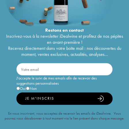
Restons en
contact
Inscrivez-vous à la newsletter iDealwine et profitez de nos pépites
en avant-première !
Recevez directement dans votre boîte mail : nos découvertes du
moment, ventes exclusives, actualités, analyses...
J'accepte le suivi de mes emails afin de recevoir des
suggestions personnalisées
Oui
Non
JE M'INSCRIS
En vous inscrivant, vous acceptez de recevoir les emails de iDealwine. Vous
pouvez vous désabonner à tout moment via le lien présent dans chaque message.