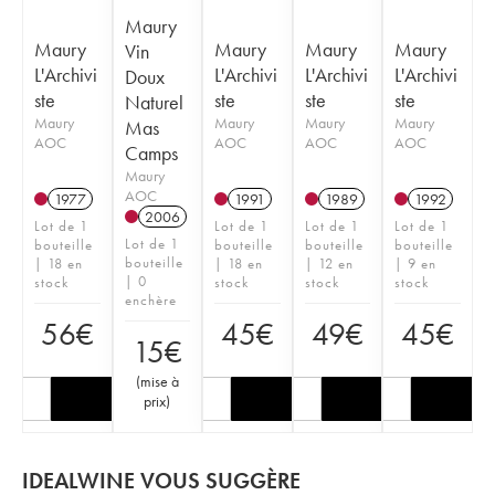
Maury
Maury
Maury
Maury
Maury
Vin
L'Archivi
L'Archivi
L'Archivi
L'Archivi
Doux
ste
ste
ste
ste
Naturel
Maury
Maury
Maury
Maury
Mas
AOC
AOC
AOC
AOC
Camps
Maury
AOC
1977
1991
1989
1992
2006
Lot de 1
Lot de 1
Lot de 1
Lot de 1
Lot de 1
bouteille
bouteille
bouteille
bouteille
bouteille
| 18 en
| 18 en
| 12 en
| 9 en
| 0
stock
stock
stock
stock
enchère
56
€
45
€
49
€
45
€
15
€
(
mise à
prix
)
IDEALWINE VOUS SUGGÈRE