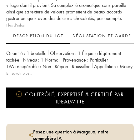
village dont il provient. Sa complexité aromatique sans pareille
ainsi que sa texture de velours promettent de beaux accords
gastronomiques avec des desserts chocolatés, par exemple.
Plus d'infos
DESCRIPTION DU LOT
DÉGUSTATION ET GARDE
Quantité :
1 bouteille
Observation :
1 Étiquette légèrement
tachée
Niveau :
1
Normal
Provenance :
particulier
TVA récupérable :
non
Région :
Roussillon
Appellation :
Maury
En savoir plus...
CONTRÔLÉ, EXPERTISÉ & CERTIFIÉ PAR
IDEALWINE
Posez une question à Margaux, notre
sommelière IA