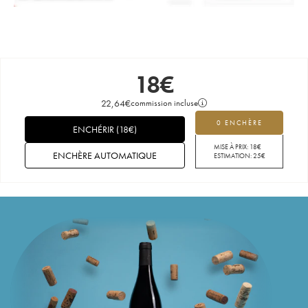
18
€
22,64
€
commission incluse
0 ENCHÈRE
ENCHÉRIR
(
18
€
)
MISE À PRIX:
18
€
ENCHÈRE AUTOMATIQUE
ESTIMATION:
25
€