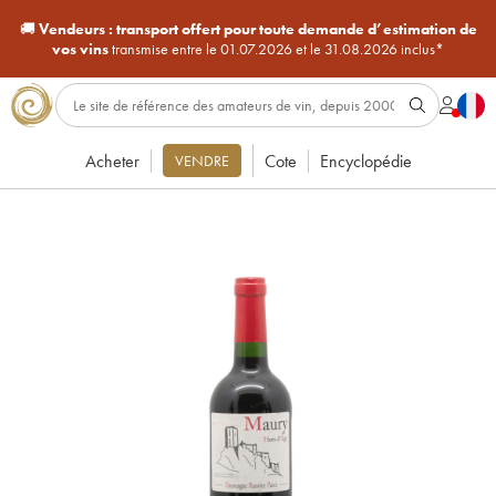
🚚
Vendeurs :
transport offert pour toute demande d’estimation de
vos vins
transmise entre le 01.07.2026 et le 31.08.2026 inclus*
Acheter
Cote
Encyclopédie
VENDRE