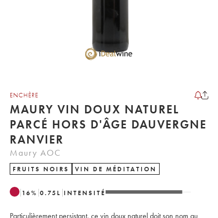
ENCHÈRE
MAURY VIN DOUX NATUREL
PARCÉ HORS D'ÂGE DAUVERGNE
RANVIER
Maury AOC
FRUITS NOIRS
VIN DE MÉDITATION
16
%
0.75
L
INTENSITÉ
Particulièrement persistant, ce vin doux naturel doit son nom au