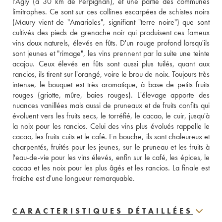
l'Agly (à 30 km de Perpignan), et une partie des communes 
limitrophes. Ce sont sur ces collines escarpées de schistes noirs 
(Maury vient de "Amarioles", signifiant "terre noire") que sont 
cultivés des pieds de grenache noir qui produisent ces fameux 
vins doux naturels, élevés en fûts. D'un rouge profond lorsqu'ils 
sont jeunes et "rimage", les vins prennent par la suite une teinte 
acajou. Ceux élevés en fûts sont aussi plus tuilés, quant aux 
rancios, ils tirent sur l'orangé, voire le brou de noix. Toujours très 
intense, le bouquet est très aromatique, à base de petits fruits 
rouges (griotte, mûre, baies rouges). L'élevage apporte des 
nuances vanillées mais aussi de pruneaux et de fruits confits qui 
évoluent vers les fruits secs, le torréfié, le cacao, le cuir, jusqu'à 
la noix pour les rancios. Celui des vins plus évolués rappelle le 
cacao, les fruits cuits et le café. En bouche, ils sont chaleureux et 
charpentés, fruités pour les jeunes, sur le pruneau et les fruits à 
l'eau-de-vie pour les vins élevés, enfin sur le café, les épices, le 
cacao et les noix pour les plus âgés et les rancios. La finale est 
fraîche est d'une longueur remarquable.
CARACTERISTIQUES DÉTAILLÉES