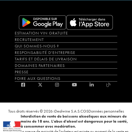
ESTIMATION VIN GRATUITE
RECRUTEMENT
QUI SOMMES-NOUS ?
RESPONSABILITÉ D'ENTREPRISE
TARIFS ET DÉLAIS DE LIVRAISON
DOMAINES PARTENAIRES
PRESSE
FOIRE AUX QUESTIONS
Tous droits réservés © 2026 iDealwine S.A.S.
CGS
Données personnelles
Interdiction de vente de boissons alcooliques aux mineurs de
moins de 18 ans. L'abus d'alcool est dangereux pour la santé,
à consommer avec modération.
La preuve de majorité de l'acheteur est exigée au moment de la vente en